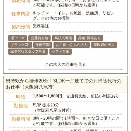
勤務時間
が可能です。(候補の日時から選択)
キッチン、トイレ、お風呂、洗面所、リビン
仕事内容
グ、その他のお掃除
業務委託
契約形態
週1〜OK
交通費支給
高収入可能
昇給･昇格あり
ブランクOK
年齢不問
お手伝いさんの求人
家政婦の求人
家事代行スタッフ募集
シフト自由
この求人の詳細を見る
恩智駅から徒歩20分！3LDK一戸建てでのお掃除代行の
お仕事（大阪府八尾市）
1,500〜1,860円
、交通費支給、前払い制度あり
時給
恩智 徒歩20分
勤務地
（大阪府八尾市付近）
8時～20時の間で1時間〜、好きな日に働くこと
勤務時間
が可能です。(候補の日時から選択)