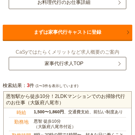
お料理代行のお仕事詳細
まずは家事代行キャストに登録
CaSyではたらくメリットなど求人概要のご案内
家事代行求人TOP
3
検索結果：
件
(1〜3件を表示しています)
恩智駅から徒歩10分！2LDKマンションでのお掃除代行
のお仕事（大阪府八尾市）
1,500〜1,860円
、交通費支給、前払い制度あり
時給
恩智 徒歩10分
勤務地
（大阪府八尾市付近）
8時～20時の間で1時間〜、好きな日に働くこと