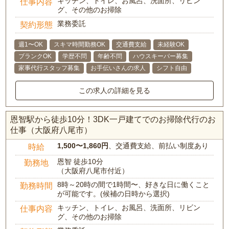
キッチン、トイレ、お風呂、洗面所、リビン
仕事内容
グ、その他のお掃除
業務委託
契約形態
週1〜OK
スキマ時間勤務OK
交通費支給
未経験OK
ブランクOK
学歴不問
年齢不問
ハウスキーパー募集
家事代行スタッフ募集
お手伝いさんの求人
シフト自由
この求人の詳細を見る
恩智駅から徒歩10分！3DK一戸建てでのお掃除代行のお
仕事（大阪府八尾市）
1,500〜1,860円
、交通費支給、前払い制度あり
時給
恩智 徒歩10分
勤務地
（大阪府八尾市付近）
8時～20時の間で1時間〜、好きな日に働くこと
勤務時間
が可能です。(候補の日時から選択)
キッチン、トイレ、お風呂、洗面所、リビン
仕事内容
グ、その他のお掃除