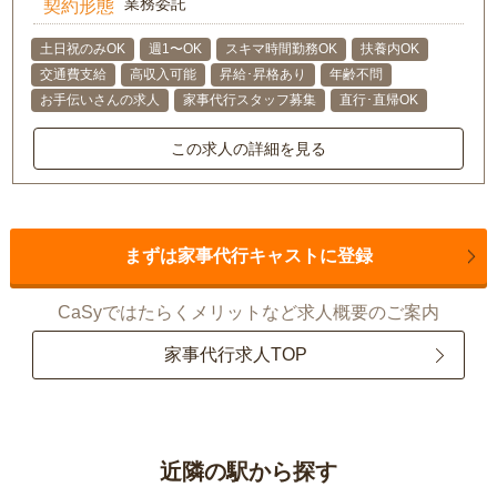
業務委託
契約形態
土日祝のみOK
週1〜OK
スキマ時間勤務OK
扶養内OK
交通費支給
高収入可能
昇給･昇格あり
年齢不問
お手伝いさんの求人
家事代行スタッフ募集
直行･直帰OK
この求人の詳細を見る
まずは家事代行キャストに登録
CaSyではたらくメリットなど求人概要のご案内
家事代行求人TOP
近隣の駅から探す