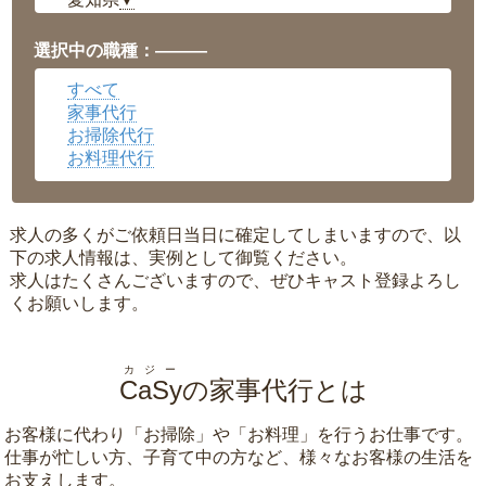
▼
福井県
▼
岡山県
▼
選択中の職種：———
広島県
▼
すべて
沖縄県
▼
家事代行
お掃除代行
お料理代行
求人の多くがご依頼日当日に確定してしまいますので、以
下の求人情報は、実例として御覧ください。
求人はたくさんございますので、ぜひキャスト登録よろし
くお願いします。
カジー
CaSy
の家事代行とは
お客様に代わり「
お掃除
」や「
お料理
」を行うお仕事です。
仕事が忙しい方、子育て中の方など、様々なお客様の生活を
お支えします。