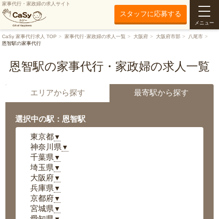
家事代行・家政婦の求人サイト
スタッフに応募する
メニュー
CaSy 家事代行求人 TOP
家事代行･家政婦の求人一覧
大阪府
大阪府市部
八尾市
恩智駅の家事代行
恩智駅の家事代行・家政婦の求人一覧
エリアから探す
最寄駅から探す
選択中の駅：恩智駅
東京都
▼
神奈川県
▼
千葉県
▼
埼玉県
▼
大阪府
▼
兵庫県
▼
京都府
▼
宮城県
▼
愛知県