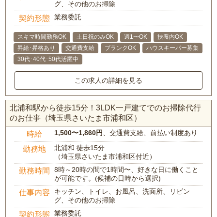
グ、その他のお掃除
業務委託
契約形態
スキマ時間勤務OK
土日祝のみOK
週1〜OK
扶養内OK
昇給･昇格あり
交通費支給
ブランクOK
ハウスキーパー募集
30代･40代･50代活躍中
この求人の詳細を見る
北浦和駅から徒歩15分！3LDK一戸建てでのお掃除代行
のお仕事（埼玉県さいたま市浦和区）
1,500〜1,860円
、交通費支給、前払い制度あり
時給
北浦和 徒歩15分
勤務地
（埼玉県さいたま市浦和区付近）
8時～20時の間で1時間〜、好きな日に働くこと
勤務時間
が可能です。(候補の日時から選択)
キッチン、トイレ、お風呂、洗面所、リビン
仕事内容
グ、その他のお掃除
業務委託
契約形態