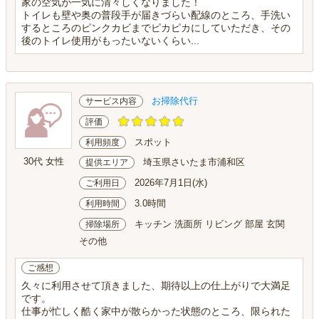
家の空気が一気に清々しくなりました！
トイレも壁や奥の普段手が届きづらい配線のところ、手洗い
するところのピンクカビまでピカピカにしていただき、その
後のトイレ使用がもったいないくらい...
お掃除代行
サービス内容
評価
スポット
利用頻度
30代 女性
埼玉県さいたま市浦和区
提供エリア
2026年7月1日(水)
ご利用日
3.0時間
利用時間
キッチン 洗面所 リビング 部屋 玄関
掃除場所
その他
ご感想
久々に利用させて頂きました、期待以上の仕上がりで大満足
です。
仕事が忙しく酷く家中が散らかった状態のところ、限られた