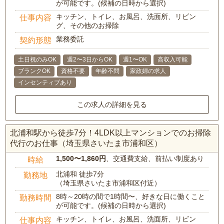
が可能です。(候補の日時から選択)
キッチン、トイレ、お風呂、洗面所、リビン
仕事内容
グ、その他のお掃除
業務委託
契約形態
土日祝のみOK
週2〜3日からOK
週1〜OK
高収入可能
ブランクOK
資格不要
年齢不問
家政婦の求人
インセンティブあり
この求人の詳細を見る
北浦和駅から徒歩7分！4LDK以上マンションでのお掃除
代行のお仕事（埼玉県さいたま市浦和区）
1,500〜1,860円
、交通費支給、前払い制度あり
時給
北浦和 徒歩7分
勤務地
（埼玉県さいたま市浦和区付近）
8時～20時の間で1時間〜、好きな日に働くこと
勤務時間
が可能です。(候補の日時から選択)
キッチン、トイレ、お風呂、洗面所、リビン
仕事内容