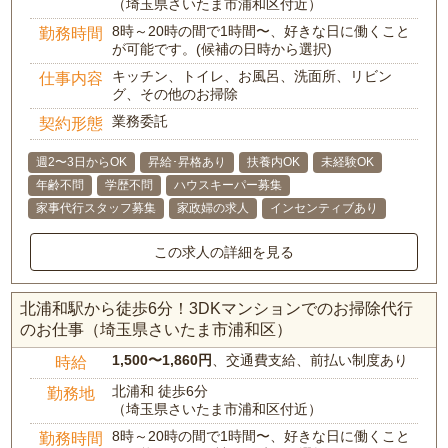
（埼玉県さいたま市浦和区付近）
8時～20時の間で1時間〜、好きな日に働くこと
勤務時間
が可能です。(候補の日時から選択)
キッチン、トイレ、お風呂、洗面所、リビン
仕事内容
グ、その他のお掃除
業務委託
契約形態
週2〜3日からOK
昇給･昇格あり
扶養内OK
未経験OK
年齢不問
学歴不問
ハウスキーパー募集
家事代行スタッフ募集
家政婦の求人
インセンティブあり
この求人の詳細を見る
北浦和駅から徒歩6分！3DKマンションでのお掃除代行
のお仕事（埼玉県さいたま市浦和区）
1,500〜1,860円
、交通費支給、前払い制度あり
時給
北浦和 徒歩6分
勤務地
（埼玉県さいたま市浦和区付近）
8時～20時の間で1時間〜、好きな日に働くこと
勤務時間