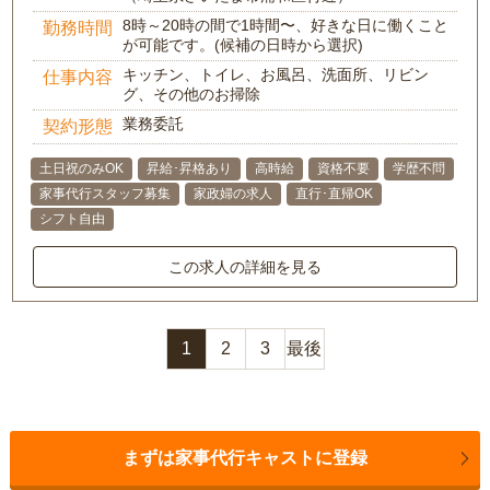
8時～20時の間で1時間〜、好きな日に働くこと
勤務時間
が可能です。(候補の日時から選択)
キッチン、トイレ、お風呂、洗面所、リビン
仕事内容
グ、その他のお掃除
業務委託
契約形態
土日祝のみOK
昇給･昇格あり
高時給
資格不要
学歴不問
家事代行スタッフ募集
家政婦の求人
直行･直帰OK
シフト自由
この求人の詳細を見る
1
2
3
最後
まずは家事代行キャストに登録