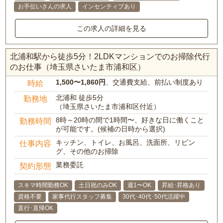
お手伝いさんの求人
インセンティブあり
この求人の詳細を見る
北浦和駅から徒歩5分！2LDKマンションでのお掃除代行
のお仕事（埼玉県さいたま市浦和区）
1,500〜1,860円
、交通費支給、前払い制度あり
時給
北浦和 徒歩5分
勤務地
（埼玉県さいたま市浦和区付近）
8時～20時の間で1時間〜、好きな日に働くこと
勤務時間
が可能です。(候補の日時から選択)
キッチン、トイレ、お風呂、洗面所、リビン
仕事内容
グ、その他のお掃除
業務委託
契約形態
スキマ時間勤務OK
土日祝のみOK
週1〜OK
昇給･昇格あり
資格不要
家事代行スタッフ募集
30代･40代･50代活躍中
直行･直帰OK