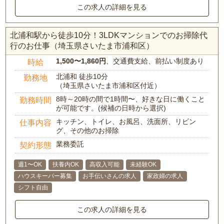
この求人の詳細を見る
北浦和駅から徒歩10分！3LDKマンションでのお掃除代
行のお仕事（埼玉県さいたま市浦和区）
1,500〜1,860円
、交通費支給、前払い制度あり
時給
北浦和 徒歩10分
勤務地
（埼玉県さいたま市浦和区付近）
8時～20時の間で1時間〜、好きな日に働くこと
勤務時間
が可能です。(候補の日時から選択)
キッチン、トイレ、お風呂、洗面所、リビン
仕事内容
グ、その他のお掃除
業務委託
契約形態
週1〜OK
扶養内OK
高収入可能
未経験OK
ハウスキーパー募集
お手伝いさんの求人
家政婦の求人
シフト自由
この求人の詳細を見る