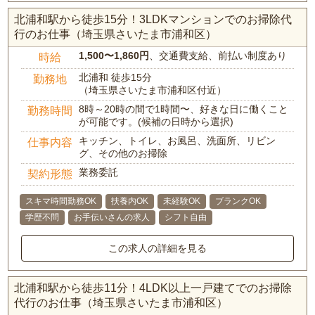
北浦和駅から徒歩15分！3LDKマンションでのお掃除代
行のお仕事（埼玉県さいたま市浦和区）
1,500〜1,860円
、交通費支給、前払い制度あり
時給
北浦和 徒歩15分
勤務地
（埼玉県さいたま市浦和区付近）
8時～20時の間で1時間〜、好きな日に働くこと
勤務時間
が可能です。(候補の日時から選択)
キッチン、トイレ、お風呂、洗面所、リビン
仕事内容
グ、その他のお掃除
業務委託
契約形態
スキマ時間勤務OK
扶養内OK
未経験OK
ブランクOK
学歴不問
お手伝いさんの求人
シフト自由
この求人の詳細を見る
北浦和駅から徒歩11分！4LDK以上一戸建てでのお掃除
代行のお仕事（埼玉県さいたま市浦和区）