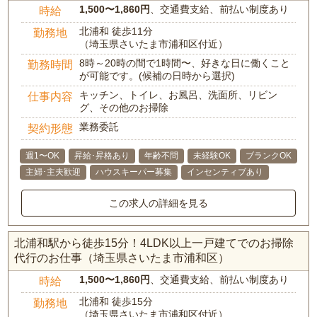
1,500〜1,860円
、交通費支給、前払い制度あり
時給
北浦和 徒歩11分
勤務地
（埼玉県さいたま市浦和区付近）
8時～20時の間で1時間〜、好きな日に働くこと
勤務時間
が可能です。(候補の日時から選択)
キッチン、トイレ、お風呂、洗面所、リビン
仕事内容
グ、その他のお掃除
業務委託
契約形態
週1〜OK
昇給･昇格あり
年齢不問
未経験OK
ブランクOK
主婦･主夫歓迎
ハウスキーパー募集
インセンティブあり
この求人の詳細を見る
北浦和駅から徒歩15分！4LDK以上一戸建てでのお掃除
代行のお仕事（埼玉県さいたま市浦和区）
1,500〜1,860円
、交通費支給、前払い制度あり
時給
北浦和 徒歩15分
勤務地
（埼玉県さいたま市浦和区付近）