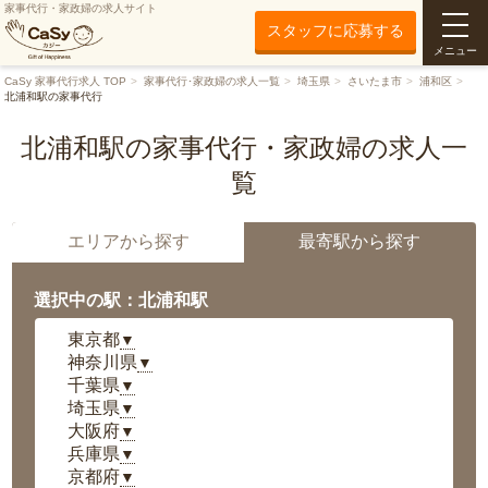
家事代行・家政婦の求人サイト
スタッフに応募する
メニュー
CaSy 家事代行求人 TOP
家事代行･家政婦の求人一覧
埼玉県
さいたま市
浦和区
北浦和駅の家事代行
北浦和駅の家事代行・家政婦の求人一
覧
エリアから探す
最寄駅から探す
選択中の駅：北浦和駅
東京都
▼
神奈川県
▼
千葉県
▼
埼玉県
▼
大阪府
▼
兵庫県
▼
京都府
▼