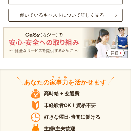
働いているキャストについて詳しく見る
スキル
あなたの
家事力
を活かせます
高時給 + 交通費
未経験者OK！資格不要
好きな曜日·時間に働ける
主婦/主夫歓迎