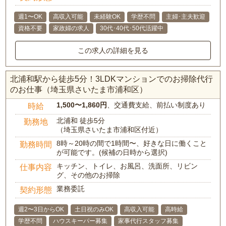
週1〜OK
高収入可能
未経験OK
学歴不問
主婦･主夫歓迎
資格不要
家政婦の求人
30代･40代･50代活躍中
この求人の詳細を見る
北浦和駅から徒歩5分！3LDKマンションでのお掃除代行
のお仕事（埼玉県さいたま市浦和区）
1,500〜1,860円
、交通費支給、前払い制度あり
時給
北浦和 徒歩5分
勤務地
（埼玉県さいたま市浦和区付近）
8時～20時の間で1時間〜、好きな日に働くこと
勤務時間
が可能です。(候補の日時から選択)
キッチン、トイレ、お風呂、洗面所、リビン
仕事内容
グ、その他のお掃除
業務委託
契約形態
週2〜3日からOK
土日祝のみOK
高収入可能
高時給
学歴不問
ハウスキーパー募集
家事代行スタッフ募集