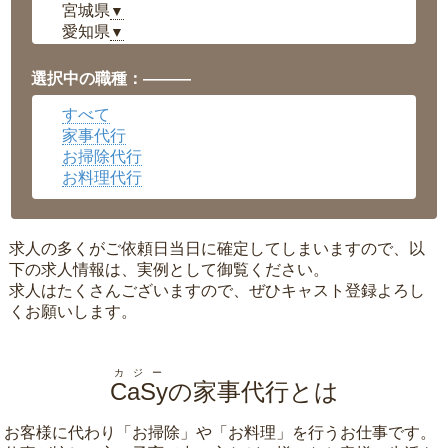
宮城県
▼
愛知県
▼
福井県
▼
岡山県
▼
選択中の職種：———
広島県
▼
すべて
沖縄県
▼
家事代行
お掃除代行
お料理代行
求人の多くがご依頼日当日に確定してしまいますので、以
下の求人情報は、実例として御覧ください。
求人はたくさんございますので、ぜひキャスト登録よろし
くお願いします。
カジー
CaSy
の家事代行とは
お客様に代わり「
お掃除
」や「
お料理
」を行うお仕事です。