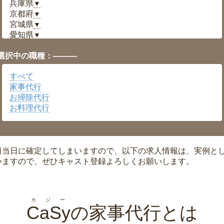
兵庫県
▼
京都府
▼
宮城県
▼
愛知県
▼
福井県
▼
選択中の職種：———
岡山県
▼
広島県
▼
すべて
沖縄県
▼
家事代行
お掃除代行
お料理代行
日当日に確定してしまいますので、以下の求人情報は、実例と
いますので、ぜひキャスト登録よろしくお願いします。
カジー
CaSy
の家事代行とは