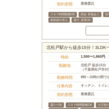
業務委託
契約形態
スキマ時間勤務OK
昇給･昇格あり
扶
家政婦の求人
直行･直帰OK
北松戸駅から徒歩15分！3LD
1,500〜1,860円
、
時給
北松戸 徒歩15分
勤務地
（千葉県松戸市付
8時～20時の間
勤務時間
キッチン、トイレ
仕事内容
業務委託
契約形態
週1〜OK
スキマ時間勤務OK
土日祝の