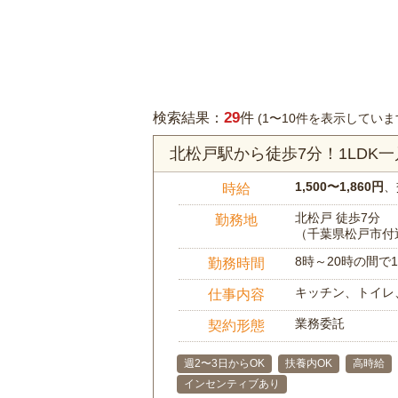
29
検索結果：
件
(1〜10件を表示していま
北松戸駅から徒歩7分！1LDK
1,500〜1,860円
、
時給
北松戸 徒歩7分
勤務地
（千葉県松戸市付
8時～20時の間
勤務時間
キッチン、トイレ
仕事内容
業務委託
契約形態
週2〜3日からOK
扶養内OK
高時給
インセンティブあり