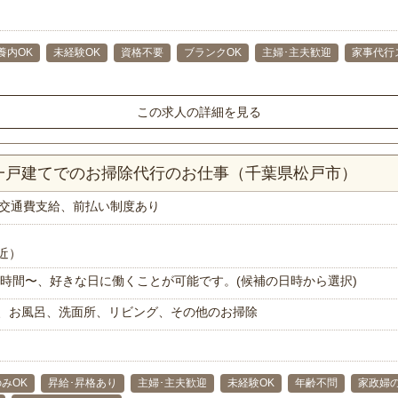
養内OK
未経験OK
資格不要
ブランクOK
主婦･主夫歓迎
家事代行
この求人の詳細を見る
K一戸建てでのお掃除代行のお仕事（千葉県松戸市）
交通費支給、前払い制度あり
近）
で1時間〜、好きな日に働くことが可能です。(候補の日時から選択)
、お風呂、洗面所、リビング、その他のお掃除
みOK
昇給･昇格あり
主婦･主夫歓迎
未経験OK
年齢不問
家政婦