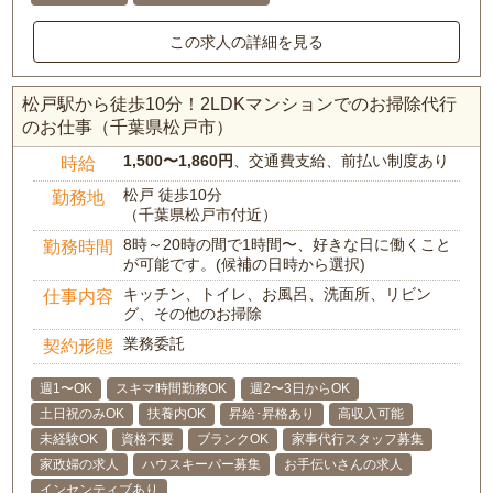
この求人の詳細を見る
松戸駅から徒歩10分！2LDKマンションでのお掃除代行
のお仕事（千葉県松戸市）
1,500〜1,860円
、交通費支給、前払い制度あり
時給
松戸 徒歩10分
勤務地
（千葉県松戸市付近）
8時～20時の間で1時間〜、好きな日に働くこと
勤務時間
が可能です。(候補の日時から選択)
キッチン、トイレ、お風呂、洗面所、リビン
仕事内容
グ、その他のお掃除
業務委託
契約形態
週1〜OK
スキマ時間勤務OK
週2〜3日からOK
土日祝のみOK
扶養内OK
昇給･昇格あり
高収入可能
未経験OK
資格不要
ブランクOK
家事代行スタッフ募集
家政婦の求人
ハウスキーパー募集
お手伝いさんの求人
インセンティブあり