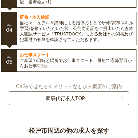
後、選考会あり)
研修 / 本人確認
当社マニュアル＆講師による指導のもとで研修(家事スキル
step
学習)を修了いただいた後、公的身分証をご提出いただき本
04
人確認サービス「TRUSTDOCK」による反社との関与及び
犯罪歴の有無を確認させていただきます。
お仕事スタート
step
ご希望の日時と場所でお仕事スタート。最短で応募翌日か
05
らお仕事可能♪
CaSyではたらくメリットなど求人概要のご案内
家事代行求人TOP
松戸市周辺の他の求人を探す