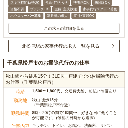
スキマ時間勤務OK
昇給･昇格あり
扶養内OK
未経験OK
資格不要
ブランクOK
主婦･主夫歓迎
家事代行スタッフ募集
ハウスキーパー募集
家政婦の求人
直行･直帰OK
この求人の詳細を見る
北松戸駅の家事代行の求人一覧を見る
千葉県松戸市のお掃除代行のお仕事
秋山駅から徒歩15分！3LDK一戸建てでのお掃除代行の
お仕事（千葉県松戸市）
1,500〜1,860円
、交通費支給、前払い制度あり
時給
秋山 徒歩15分
勤務地
（千葉県松戸市付近）
8時～20時の間で1時間〜、好きな日に働くこと
勤務時間
が可能です。(候補の日時から選択)
キッチン、トイレ、お風呂、洗面所、リビン
仕事内容