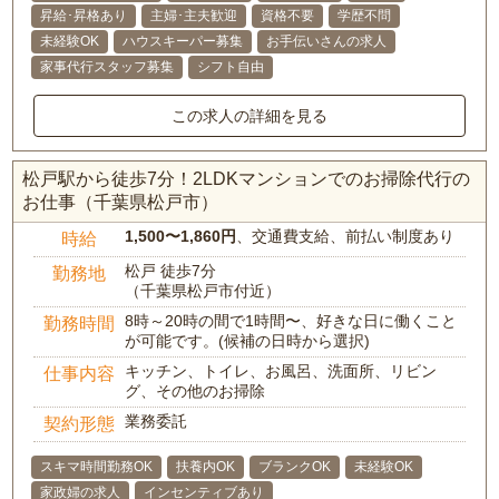
昇給･昇格あり
主婦･主夫歓迎
資格不要
学歴不問
未経験OK
ハウスキーパー募集
お手伝いさんの求人
家事代行スタッフ募集
シフト自由
この求人の詳細を見る
松戸駅から徒歩7分！2LDKマンションでのお掃除代行の
お仕事（千葉県松戸市）
1,500〜1,860円
、交通費支給、前払い制度あり
時給
松戸 徒歩7分
勤務地
（千葉県松戸市付近）
8時～20時の間で1時間〜、好きな日に働くこと
勤務時間
が可能です。(候補の日時から選択)
キッチン、トイレ、お風呂、洗面所、リビン
仕事内容
グ、その他のお掃除
業務委託
契約形態
スキマ時間勤務OK
扶養内OK
ブランクOK
未経験OK
家政婦の求人
インセンティブあり