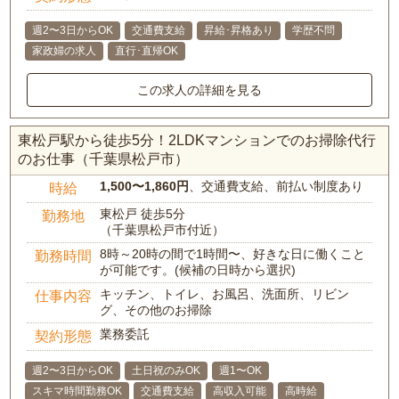
週2〜3日からOK
交通費支給
昇給･昇格あり
学歴不問
家政婦の求人
直行･直帰OK
この求人の詳細を見る
東松戸駅から徒歩5分！2LDKマンションでのお掃除代行
のお仕事（千葉県松戸市）
1,500〜1,860円
、交通費支給、前払い制度あり
時給
東松戸 徒歩5分
勤務地
（千葉県松戸市付近）
8時～20時の間で1時間〜、好きな日に働くこと
勤務時間
が可能です。(候補の日時から選択)
キッチン、トイレ、お風呂、洗面所、リビン
仕事内容
グ、その他のお掃除
業務委託
契約形態
週2〜3日からOK
土日祝のみOK
週1〜OK
スキマ時間勤務OK
交通費支給
高収入可能
高時給