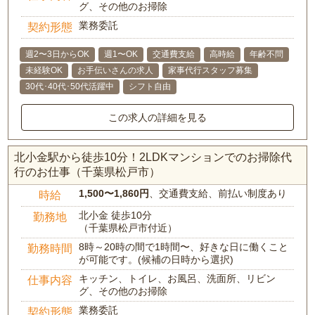
グ、その他のお掃除
業務委託
契約形態
週2〜3日からOK
週1〜OK
交通費支給
高時給
年齢不問
未経験OK
お手伝いさんの求人
家事代行スタッフ募集
30代･40代･50代活躍中
シフト自由
この求人の詳細を見る
北小金駅から徒歩10分！2LDKマンションでのお掃除代
行のお仕事（千葉県松戸市）
1,500〜1,860円
、交通費支給、前払い制度あり
時給
北小金 徒歩10分
勤務地
（千葉県松戸市付近）
8時～20時の間で1時間〜、好きな日に働くこと
勤務時間
が可能です。(候補の日時から選択)
キッチン、トイレ、お風呂、洗面所、リビン
仕事内容
グ、その他のお掃除
業務委託
契約形態