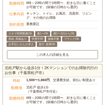
8時～20時の間で1時間〜、好きな日に働くこと
勤務時間
が可能です。(候補の日時から選択)
キッチン、トイレ、お風呂、洗面所、リビン
仕事内容
グ、その他のお掃除
業務委託
契約形態
スキマ時間勤務OK
週1〜OK
週2〜3日からOK
昇給･昇格あり
学歴不問
資格不要
ブランクOK
お手伝いさんの求人
直行･直帰OK
この求人の詳細を見る
北松戸駅から徒歩1分！2Kマンションでのお掃除代行の
お仕事（千葉県松戸市）
1,500〜1,860円
、交通費支給、前払い制度あり
時給
北松戸 徒歩1分
勤務地
（千葉県松戸市付近）
8時～20時の間で1時間〜、好きな日に働くこと
勤務時間
が可能です。(候補の日時から選択)