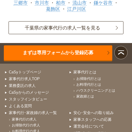
三郷市
市川市
柏市
流山市
鎌ケ谷市
葛飾区
江戸川区
千葉県の家事代行の求人一覧を見る
まずは専用フォームから登録応募
CaSyトップページ
家事代行とは
家事代行求人TOP
お掃除代行とは
お料理代行とは
業務委託の求人
ハウスクリーニングとは
CaSyからのメッセージ
家政婦とは
スタッフインタビュー
よくある質問
家事代行･家政婦の求人一覧
安心･安全への取り組み
家事代行の求人
家事スタッフへの応募
お掃除代行の求人
運営会社について
お料理代行の求人