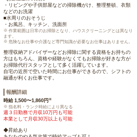
・リビングや子供部屋などの掃除機がけ、整理整頓、衣類
などのお洗濯
■水周りのおそうじ
・お風呂、キッチン、洗面所
作業範囲は日常のお掃除となり、ハウスクリーニングとは異なり
ます。
危険なお仕事や介護など専門知識が必要なお仕事はありません。
整理収納アドバイザーなどお掃除に関する資格をお持ちの
方はもちろん、資格や経験がなくてもお掃除が好きな方が
お掃除代行スタッフとして多く活躍しています。
自宅の近所で空いた時間にお仕事ができるので、シフトの
融通が利くお仕事です。
報酬詳細
※
時給
1,500〜1,860円
指名料・ランク時給により異なる
週３日勤務で月収10万円も可能
本業として月収30万以上も可能
◆昇給あり
あなたのやる気次第で時給アップも可！