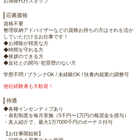
お掃除代行スタッフ
応募資格
資格不要
整理収納アドバイザーなどの資格お持ちの方はそれを活か
していただけるお仕事です！
◆お掃除が得意な方
◆時間を守れる方
◆挨拶のできる方
◆反社との関与･犯罪歴のない方
学歴不問 / ブランクOK / 未経験OK / 扶養内就業の調整可
他社経験者も大歓迎！
待遇
◆各種インセンティブあり
・表彰制度を毎月実施（5千円〜1万円の報奨金を授与）
・友人紹介で、最大1万7000千円のボーナス付与
【お仕事開始前】