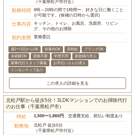
（千葉県松戸市付近）
8時～20時の間で1時間〜、好きな日に働くこと
勤務時間
が可能です。(候補の日時から選択)
キッチン、トイレ、お風呂、洗面所、リビン
仕事内容
グ、その他のお掃除
業務委託
契約形態
週2〜3日からOK
扶養内OK
高時給
ブランクOK
未経験OK
資格不要
学歴不問
家政婦の求人
家事代行スタッフ募集
お手伝いさんの求人
インセンティブあり
この求人の詳細を見る
北松戸駅から徒歩5分！3LDKマンションでのお掃除代行
のお仕事（千葉県松戸市）
1,500〜1,860円
、交通費支給、前払い制度あり
時給
北松戸 徒歩5分
勤務地
（千葉県松戸市付近）