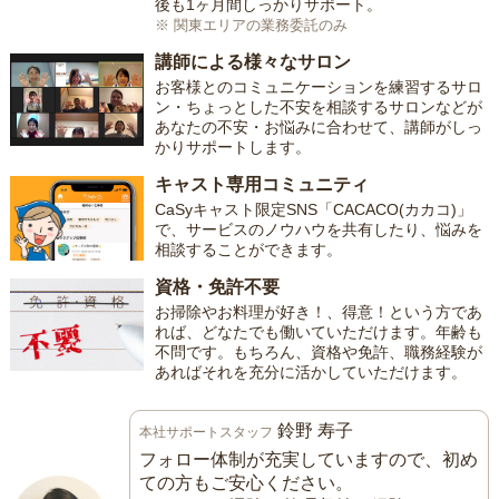
後も1ヶ月間しっかりサポート。
※ 関東エリアの業務委託のみ
講師による様々なサロン
お客様とのコミュニケーションを練習するサロ
ン・ちょっとした不安を相談するサロンなどが
あなたの不安・お悩みに合わせて、講師がしっ
かりサポートします。
キャスト専用コミュニティ
CaSyキャスト限定SNS「CACACO(カカコ)」
で、サービスのノウハウを共有したり、悩みを
相談することができます。
資格・免許不要
お掃除やお料理が好き！、得意！という方であ
れば、どなたでも働いていただけます。年齢も
不問です。もちろん、資格や免許、職務経験が
あればそれを充分に活かしていただけます。
鈴野 寿子
本社サポートスタッフ
フォロー体制が充実していますので、初め
ての方もご安心ください。