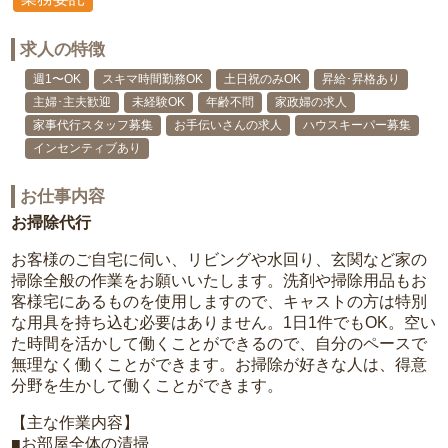
求人の特徴
週1〜OK
スキマ時間勤務OK
土日祝のみOK
昇給･昇格あり
主婦･主夫歓迎
未経験OK
年齢不問
家政婦の求人
家事代行スタッフ募集
お手伝いさんの求人
ハウスキーパー募集
インセンティブあり
お仕事内容
お掃除代行
お客様のご自宅に伺い、リビングや水回り、玄関など家の
掃除全般の作業をお願いいたします。洗剤や掃除用品もお
客様宅にあるものを使用しますので、キャストの方は特別
な用具を持ち込む必要はありません。1日1件でもOK。空い
た時間を活かして働くことができるので、自分のペースで
無理なく働くことができます。お掃除が好きな人は、得意
分野を生かして働くことができます。
【主な作業内容】
■お部屋全体の清掃