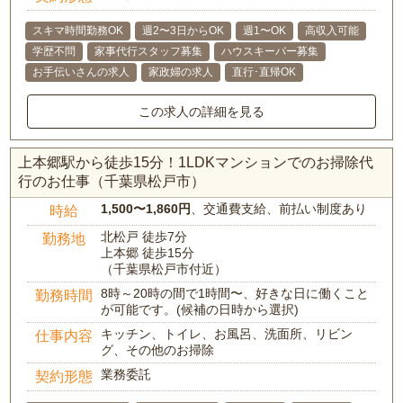
スキマ時間勤務OK
週2〜3日からOK
週1〜OK
高収入可能
学歴不問
家事代行スタッフ募集
ハウスキーパー募集
お手伝いさんの求人
家政婦の求人
直行･直帰OK
この求人の詳細を見る
上本郷駅から徒歩15分！1LDKマンションでのお掃除代
行のお仕事（千葉県松戸市）
1,500〜1,860円
、交通費支給、前払い制度あり
時給
北松戸 徒歩7分
勤務地
上本郷 徒歩15分
（千葉県松戸市付近）
8時～20時の間で1時間〜、好きな日に働くこと
勤務時間
が可能です。(候補の日時から選択)
キッチン、トイレ、お風呂、洗面所、リビン
仕事内容
グ、その他のお掃除
業務委託
契約形態