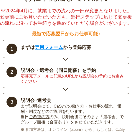
※2024年4月に、就業までの流れの一部が変更となりました。
変更前にご応募いただいた方も、進行ステップに応じて変更後
の流れに沿ってお手続きを進めていただく場合がございます。
最短で応募翌日からお仕事可能♪
まずは
専用フォーム
から登録応募
1
説明会・選考会（同日開催）を予約
2
応募完了メールに記載のURLから説明会の予約にお進み
ください
説明会･選考会
3
まず説明会にて、CaSyでの働き方・お仕事の流れ、報
酬・制度などのご説明を行います。
当日
ご希望の方
のみ、説明会後にそのまま「選考会」で
グループ面接（合否あり）をさせていただきます。
参加方法は、オンライン（Zoom）から、もしくは、CaSy