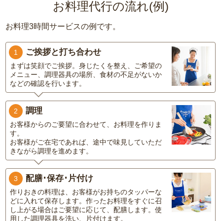
お料理代行の流れ(例)
お料理3時間サービスの例です。
ご挨拶と打ち合わせ
1
まずは笑顔でご挨拶。身じたくを整え、ご希望の
メニュー、調理器具の場所、食材の不足がないか
などの確認を行います。
調理
2
お客様からのご要望に合わせて、お料理を作りま
す。
お客様がご在宅であれば、途中で味見していただ
きながら調理を進めます。
配膳･保存･片付け
3
作りおきの料理は、お客様がお持ちのタッパーな
どに入れて保存します。作ったお料理をすぐに召
し上がる場合はご要望に応じて、配膳します。使
用した調理器具を洗い、片付けます。