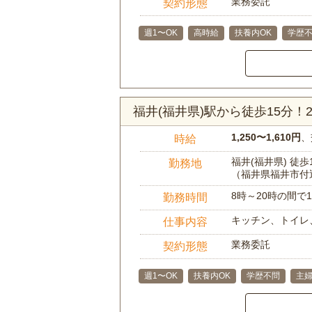
業務委託
契約形態
週1〜OK
高時給
扶養内OK
学歴
福井(福井県)駅から徒歩15分
1,250〜1,610円
、
時給
福井(福井県) 徒歩
勤務地
（福井県福井市付
8時～20時の間
勤務時間
キッチン、トイレ
仕事内容
業務委託
契約形態
週1〜OK
扶養内OK
学歴不問
主婦