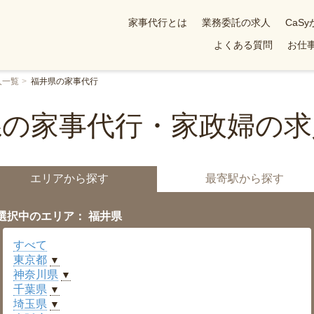
家事代行とは
業務委託の求人
CaS
よくある質問
お仕事
人一覧
福井県の家事代行
県の家事代行・家政婦の求
エリアから探す
最寄駅から探す
選択中のエリア： 福井県
すべて
東京都
▼
神奈川県
▼
千葉県
▼
埼玉県
▼