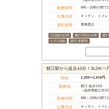
8時～20時の間
勤務時間
キッチン、トイレ
仕事内容
業務委託
契約形態
土日祝のみOK
週2〜3日からOK
週1
シフト自由
直行･直帰OK
鯖江駅から徒歩10分！3LDK
1,250〜1,610円
、
時給
鯖江 徒歩10分
勤務地
（福井県鯖江市付
8時～20時の間
勤務時間
キッチン、トイレ
仕事内容