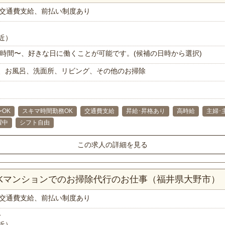
交通費支給、前払い制度あり
近）
で1時間〜、好きな日に働くことが可能です。(候補の日時から選択)
、お風呂、洗面所、リビング、その他のお掃除
〜OK
スキマ時間勤務OK
交通費支給
昇給･昇格あり
高時給
主婦･
躍中
シフト自由
この求人の詳細を見る
DKマンションでのお掃除代行のお仕事（福井県大野市）
交通費支給、前払い制度あり
分
近）