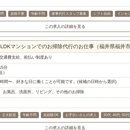
不問
資格不要
年齢不問
家事代行スタッフ募集
シフト自由
インセ
この求人の詳細を見る
！2LDKマンションでのお掃除代行のお仕事（福井県福井
交通費支給、前払い制度あり
15分
近）
で1時間〜、好きな日に働くことが可能です。(候補の日時から選択)
、お風呂、洗面所、リビング、その他のお掃除
･主夫歓迎
年齢不問
未経験OK
お手伝いさんの求人
30代･40代･50
この求人の詳細を見る