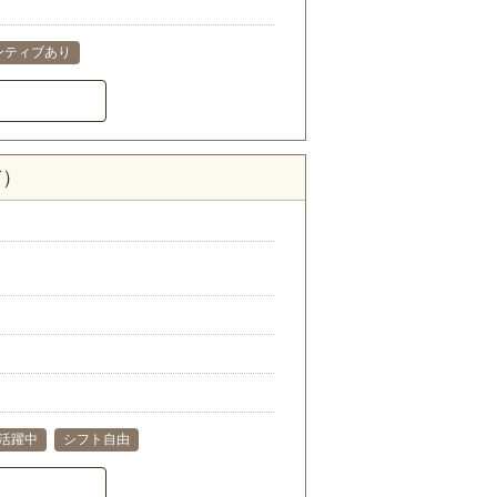
ンティブあり
市）
代活躍中
シフト自由