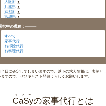
大阪府
▼
兵庫県
▼
京都府
▼
宮城県
▼
愛知県
▼
選択中の職種：———
福井県
▼
岡山県
▼
すべて
広島県
▼
家事代行
沖縄県
▼
お掃除代行
お料理代行
日当日に確定してしまいますので、以下の求人情報は、実例と
いますので、ぜひキャスト登録よろしくお願いします。
カジー
CaSy
の家事代行とは