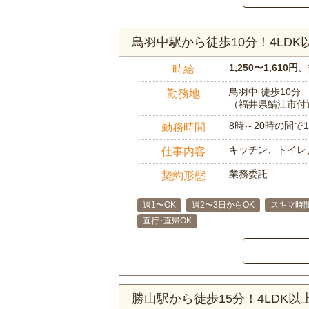
鳥羽中駅から徒歩10分！4LD
1,250〜1,610円
、
時給
鳥羽中 徒歩10分
勤務地
（福井県鯖江市付
8時～20時の間
勤務時間
キッチン、トイレ
仕事内容
業務委託
契約形態
週1〜OK
週2〜3日からOK
スキマ時
直行･直帰OK
勝山駅から徒歩15分！4LDK