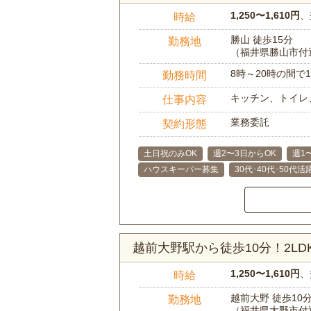
1,250〜1,610円
、
時給
勝山 徒歩15分
勤務地
（福井県勝山市付
8時～20時の間
勤務時間
キッチン、トイレ
仕事内容
業務委託
契約形態
土日祝のみOK
週2〜3日からOK
週1
ハウスキーパー募集
30代･40代･50代活
越前大野駅から徒歩10分！2L
1,250〜1,610円
、
時給
越前大野 徒歩10
勤務地
（福井県大野市付