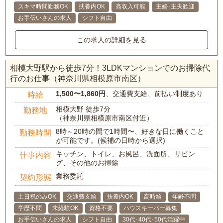
スキマ時間勤務OK
扶養内OK
高収入可能
主婦･主夫歓迎
お手伝いさんの求人
シフト自由
この求人の詳細を見る
相模大野駅から徒歩7分！3LDKマンションでのお掃除代
行のお仕事（神奈川県相模原市南区）
1,500〜1,860円
、交通費支給、前払い制度あり
時給
相模大野 徒歩7分
勤務地
（神奈川県相模原市南区付近）
8時～20時の間で1時間〜、好きな日に働くこと
勤務時間
が可能です。(候補の日時から選択)
キッチン、トイレ、お風呂、洗面所、リビン
仕事内容
グ、その他のお掃除
業務委託
契約形態
土日祝のみOK
交通費支給
扶養内OK
高時給
年齢不問
学歴不問
未経験OK
資格不要
ハウスキーパー募集
お手伝いさんの求人
シフト自由
30代･40代･50代活躍中