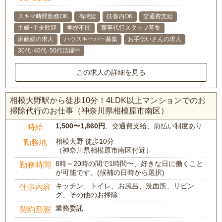
スキマ時間勤務OK
高時給
扶養内OK
交通費支給
主婦･主夫歓迎
学歴不問
家事代行スタッフ募集
家政婦の求人
ハウスキーパー募集
お手伝いさんの求人
30代･40代･50代活躍中
この求人の詳細を見る
相模大野駅から徒歩10分！4LDK以上マンションでのお
掃除代行のお仕事（神奈川県相模原市南区）
1,500〜1,860円
、交通費支給、前払い制度あり
時給
相模大野 徒歩10分
勤務地
（神奈川県相模原市南区付近）
8時～20時の間で1時間〜、好きな日に働くこと
勤務時間
が可能です。(候補の日時から選択)
キッチン、トイレ、お風呂、洗面所、リビン
仕事内容
グ、その他のお掃除
業務委託
契約形態