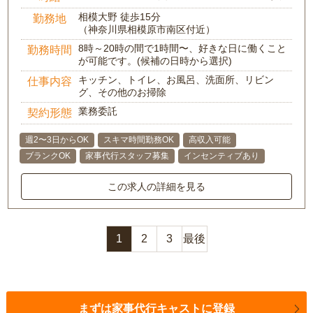
相模大野 徒歩15分
勤務地
（神奈川県相模原市南区付近）
8時～20時の間で1時間〜、好きな日に働くこと
勤務時間
が可能です。(候補の日時から選択)
キッチン、トイレ、お風呂、洗面所、リビン
仕事内容
グ、その他のお掃除
業務委託
契約形態
週2〜3日からOK
スキマ時間勤務OK
高収入可能
ブランクOK
家事代行スタッフ募集
インセンティブあり
この求人の詳細を見る
1
2
3
最後
まずは家事代行キャストに登録