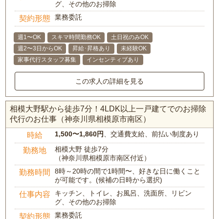
グ、その他のお掃除
業務委託
契約形態
週1〜OK
スキマ時間勤務OK
土日祝のみOK
週2〜3日からOK
昇給･昇格あり
未経験OK
家事代行スタッフ募集
インセンティブあり
この求人の詳細を見る
相模大野駅から徒歩7分！4LDK以上一戸建てでのお掃除
代行のお仕事（神奈川県相模原市南区）
1,500〜1,860円
、交通費支給、前払い制度あり
時給
相模大野 徒歩7分
勤務地
（神奈川県相模原市南区付近）
8時～20時の間で1時間〜、好きな日に働くこと
勤務時間
が可能です。(候補の日時から選択)
キッチン、トイレ、お風呂、洗面所、リビン
仕事内容
グ、その他のお掃除
業務委託
契約形態