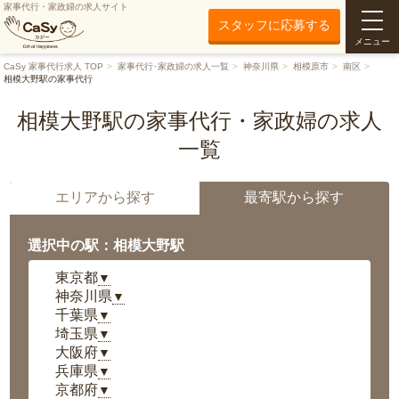
家事代行・家政婦の求人サイト
スタッフに応募する
メニュー
CaSy 家事代行求人 TOP
家事代行･家政婦の求人一覧
神奈川県
相模原市
南区
相模大野駅の家事代行
相模大野駅の家事代行・家政婦の求人
一覧
エリアから探す
最寄駅から探す
選択中の駅：相模大野駅
東京都
▼
神奈川県
▼
千葉県
▼
埼玉県
▼
大阪府
▼
兵庫県
▼
京都府
▼