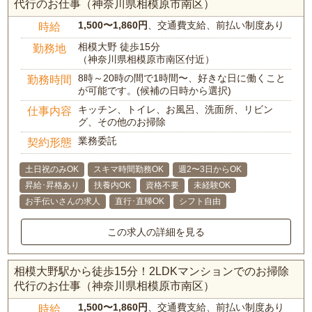
代行のお仕事（神奈川県相模原市南区）
1,500〜1,860円
、交通費支給、前払い制度あり
時給
相模大野 徒歩15分
勤務地
（神奈川県相模原市南区付近）
8時～20時の間で1時間〜、好きな日に働くこと
勤務時間
が可能です。(候補の日時から選択)
キッチン、トイレ、お風呂、洗面所、リビン
仕事内容
グ、その他のお掃除
業務委託
契約形態
土日祝のみOK
スキマ時間勤務OK
週2〜3日からOK
昇給･昇格あり
扶養内OK
資格不要
未経験OK
お手伝いさんの求人
直行･直帰OK
シフト自由
この求人の詳細を見る
相模大野駅から徒歩15分！2LDKマンションでのお掃除
代行のお仕事（神奈川県相模原市南区）
1,500〜1,860円
、交通費支給、前払い制度あり
時給