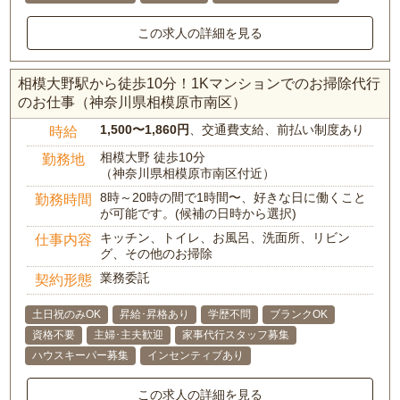
この求人の詳細を見る
相模大野駅から徒歩10分！1Kマンションでのお掃除代行
のお仕事（神奈川県相模原市南区）
1,500〜1,860円
、交通費支給、前払い制度あり
時給
相模大野 徒歩10分
勤務地
（神奈川県相模原市南区付近）
8時～20時の間で1時間〜、好きな日に働くこと
勤務時間
が可能です。(候補の日時から選択)
キッチン、トイレ、お風呂、洗面所、リビン
仕事内容
グ、その他のお掃除
業務委託
契約形態
土日祝のみOK
昇給･昇格あり
学歴不問
ブランクOK
資格不要
主婦･主夫歓迎
家事代行スタッフ募集
ハウスキーパー募集
インセンティブあり
この求人の詳細を見る