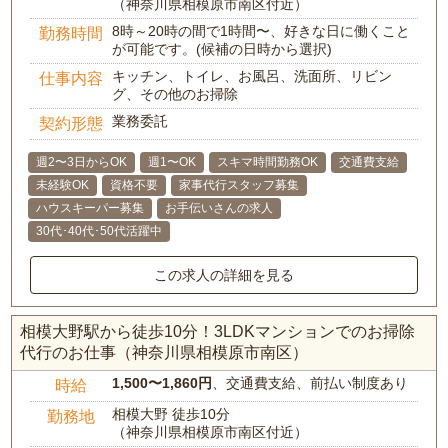
（神奈川県相模原市南区付近）
8時～20時の間で1時間〜、好きな日に働くこと
勤務時間
が可能です。(候補の日時から選択)
キッチン、トイレ、お風呂、洗面所、リビン
仕事内容
グ、その他のお掃除
業務委託
契約形態
週2〜3日からOK
週1〜OK
スキマ時間勤務OK
交通費支給
未経験OK
資格不要
家事代行スタッフ募集
ハウスキーパー募集
お手伝いさんの求人
30代･40代･50代活躍中
この求人の詳細を見る
相模大野駅から徒歩10分！3LDKマンションでのお掃除
代行のお仕事（神奈川県相模原市南区）
1,500〜1,860円
、交通費支給、前払い制度あり
時給
相模大野 徒歩10分
勤務地
（神奈川県相模原市南区付近）