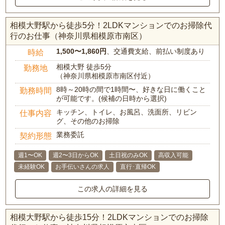
相模大野駅から徒歩5分！2LDKマンションでのお掃除代
行のお仕事（神奈川県相模原市南区）
1,500〜1,860円
、交通費支給、前払い制度あり
時給
相模大野 徒歩5分
勤務地
（神奈川県相模原市南区付近）
8時～20時の間で1時間〜、好きな日に働くこと
勤務時間
が可能です。(候補の日時から選択)
キッチン、トイレ、お風呂、洗面所、リビン
仕事内容
グ、その他のお掃除
業務委託
契約形態
週1〜OK
週2〜3日からOK
土日祝のみOK
高収入可能
未経験OK
お手伝いさんの求人
直行･直帰OK
この求人の詳細を見る
相模大野駅から徒歩15分！2LDKマンションでのお掃除