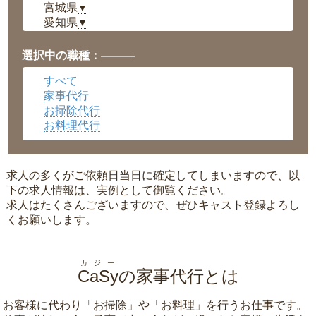
宮城県
▼
愛知県
▼
福井県
▼
岡山県
▼
選択中の職種：———
広島県
▼
すべて
沖縄県
▼
家事代行
お掃除代行
お料理代行
求人の多くがご依頼日当日に確定してしまいますので、以
下の求人情報は、実例として御覧ください。
求人はたくさんございますので、ぜひキャスト登録よろし
くお願いします。
カジー
CaSy
の家事代行とは
お客様に代わり「
お掃除
」や「
お料理
」を行うお仕事です。