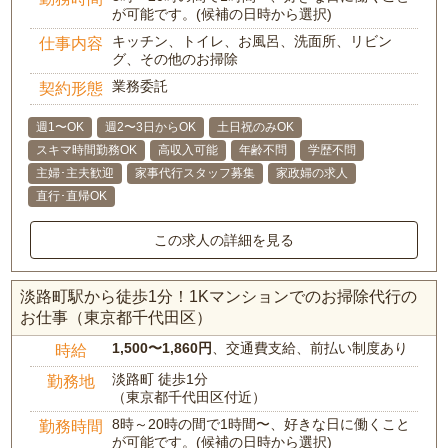
が可能です。(候補の日時から選択)
キッチン、トイレ、お風呂、洗面所、リビン
仕事内容
グ、その他のお掃除
業務委託
契約形態
週1〜OK
週2〜3日からOK
土日祝のみOK
スキマ時間勤務OK
高収入可能
年齢不問
学歴不問
主婦･主夫歓迎
家事代行スタッフ募集
家政婦の求人
直行･直帰OK
この求人の詳細を見る
淡路町駅から徒歩1分！1Kマンションでのお掃除代行の
お仕事（東京都千代田区）
1,500〜1,860円
、交通費支給、前払い制度あり
時給
淡路町 徒歩1分
勤務地
（東京都千代田区付近）
8時～20時の間で1時間〜、好きな日に働くこと
勤務時間
が可能です。(候補の日時から選択)