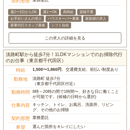
業務委託
契約形態
週2〜3日からOK
週1〜OK
高時給
資格不要
お手伝いさんの求人
ハウスキーパー募集
家政婦の求人
家事代行スタッフ募集
シフト自由
この求人の詳細を見る
淡路町駅から徒歩7分！1LDKマンションでのお掃除代行
のお仕事（東京都千代田区）
1,500〜1,860円
、交通費支給、前払い制度あり
時給
淡路町 徒歩7分
勤務地
（東京都千代田区付近）
8時～20時の間で1時間〜、好きな日に働くこと
勤務時間
が可能です。(候補の日時から選択)
キッチン、トイレ、お風呂、洗面所、リビン
仕事内容
グ、その他のお掃除
業務委託
契約形態
選んだ箇所をキレイにしたい
希望