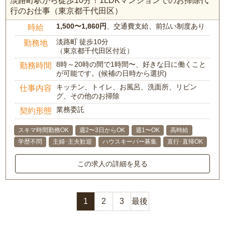
淡路町駅から徒歩10分！1LDKマンションでのお掃除代
行のお仕事（東京都千代田区）
1,500〜1,860円
、交通費支給、前払い制度あり
時給
淡路町 徒歩10分
勤務地
（東京都千代田区付近）
8時～20時の間で1時間〜、好きな日に働くこと
勤務時間
が可能です。(候補の日時から選択)
キッチン、トイレ、お風呂、洗面所、リビン
仕事内容
グ、その他のお掃除
業務委託
契約形態
スキマ時間勤務OK
週2〜3日からOK
週1〜OK
高時給
学歴不問
主婦･主夫歓迎
ハウスキーパー募集
直行･直帰OK
この求人の詳細を見る
1
2
3
最後