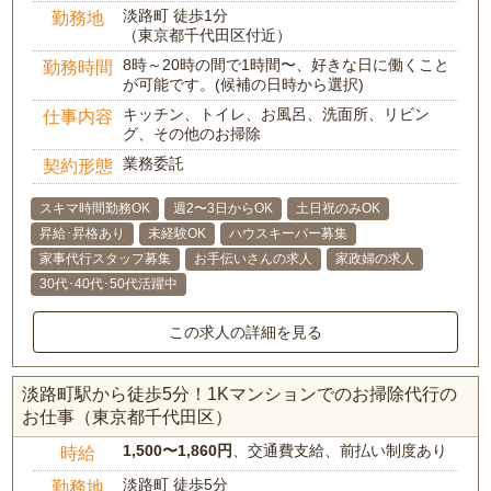
淡路町 徒歩1分
勤務地
（東京都千代田区付近）
8時～20時の間で1時間〜、好きな日に働くこと
勤務時間
が可能です。(候補の日時から選択)
キッチン、トイレ、お風呂、洗面所、リビン
仕事内容
グ、その他のお掃除
業務委託
契約形態
スキマ時間勤務OK
週2〜3日からOK
土日祝のみOK
昇給･昇格あり
未経験OK
ハウスキーパー募集
家事代行スタッフ募集
お手伝いさんの求人
家政婦の求人
30代･40代･50代活躍中
この求人の詳細を見る
淡路町駅から徒歩5分！1Kマンションでのお掃除代行の
お仕事（東京都千代田区）
1,500〜1,860円
、交通費支給、前払い制度あり
時給
淡路町 徒歩5分
勤務地