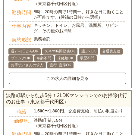
（東京都千代田区付近）
8時～20時の間で1時間〜、好きな日に働くこと
勤務時間
が可能です。(候補の日時から選択)
キッチン、トイレ、お風呂、洗面所、リビン
仕事内容
グ、その他のお掃除
業務委託
契約形態
週2〜3日からOK
スキマ時間勤務OK
週1〜OK
交通費支給
ブランクOK
年齢不問
未経験OK
学歴不問
お手伝いさんの求人
直行･直帰OK
この求人の詳細を見る
淡路町駅から徒歩5分！2LDKマンションでのお掃除代行
のお仕事（東京都千代田区）
1,500〜1,860円
、交通費支給、前払い制度あり
時給
淡路町 徒歩5分
勤務地
（東京都千代田区付近）
8時～20時の間で1時間〜、好きな日に働くこと
勤務時間