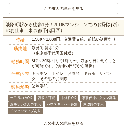
この求人の詳細を見る
淡路町駅から徒歩1分！2LDKマンションでのお掃除代行
のお仕事（東京都千代田区）
1,500〜1,860円
、交通費支給、前払い制度あり
時給
淡路町 徒歩1分
勤務地
（東京都千代田区付近）
8時～20時の間で1時間〜、好きな日に働くこと
勤務時間
が可能です。(候補の日時から選択)
キッチン、トイレ、お風呂、洗面所、リビン
仕事内容
グ、その他のお掃除
業務委託
契約形態
土日祝のみOK
高収入可能
未経験OK
家事代行スタッフ募集
お手伝いさんの求人
ハウスキーパー募集
家政婦の求人
インセンティブあり
この求人の詳細を見る