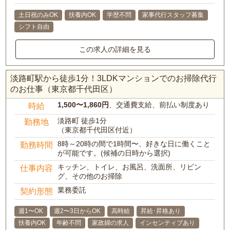
土日祝のみOK
扶養内OK
学歴不問
家事代行スタッフ募集
シフト自由
この求人の詳細を見る
淡路町駅から徒歩1分！3LDKマンションでのお掃除代行
のお仕事（東京都千代田区）
1,500〜1,860円
、交通費支給、前払い制度あり
時給
淡路町 徒歩1分
勤務地
（東京都千代田区付近）
8時～20時の間で1時間〜、好きな日に働くこと
勤務時間
が可能です。(候補の日時から選択)
キッチン、トイレ、お風呂、洗面所、リビン
仕事内容
グ、その他のお掃除
業務委託
契約形態
週1〜OK
週2〜3日からOK
高時給
昇給･昇格あり
扶養内OK
年齢不問
家政婦の求人
インセンティブあり