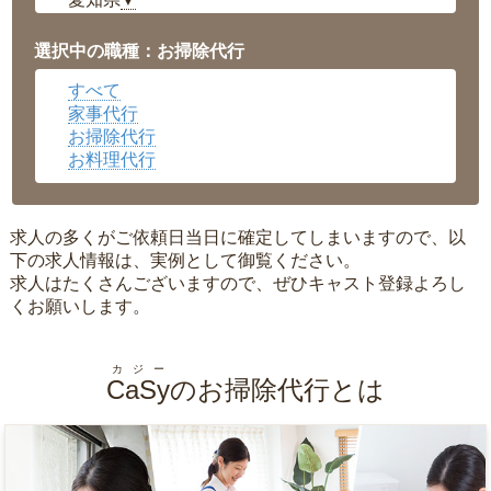
▼
福井県
▼
岡山県
▼
選択中の職種：お掃除代行
広島県
▼
すべて
沖縄県
▼
家事代行
お掃除代行
お料理代行
求人の多くがご依頼日当日に確定してしまいますので、以
下の求人情報は、実例として御覧ください。
求人はたくさんございますので、ぜひキャスト登録よろし
くお願いします。
カジー
CaSy
のお掃除代行とは