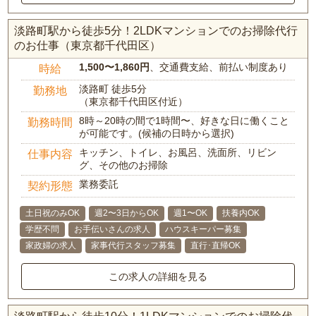
淡路町駅から徒歩5分！2LDKマンションでのお掃除代行
のお仕事（東京都千代田区）
1,500〜1,860円
、交通費支給、前払い制度あり
時給
淡路町 徒歩5分
勤務地
（東京都千代田区付近）
8時～20時の間で1時間〜、好きな日に働くこと
勤務時間
が可能です。(候補の日時から選択)
キッチン、トイレ、お風呂、洗面所、リビン
仕事内容
グ、その他のお掃除
業務委託
契約形態
土日祝のみOK
週2〜3日からOK
週1〜OK
扶養内OK
学歴不問
お手伝いさんの求人
ハウスキーパー募集
家政婦の求人
家事代行スタッフ募集
直行･直帰OK
この求人の詳細を見る