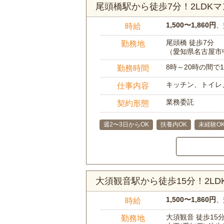
尾頭橋駅から徒歩7分！2LD
1,500〜1,860円
、
時給
尾頭橋 徒歩7分
勤務地
（愛知県名古屋市
8時～20時の間
勤務時間
キッチン、トイレ
仕事内容
業務委託
契約形態
週2〜3日からOK
扶養内OK
未経験O
大須観音駅から徒歩15分！2L
1,500〜1,860円
、
時給
大須観音 徒歩15
勤務地