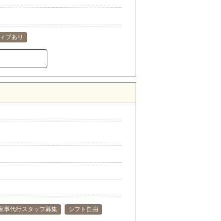
ィブあり
）
家事代行スタッフ募集
シフト自由