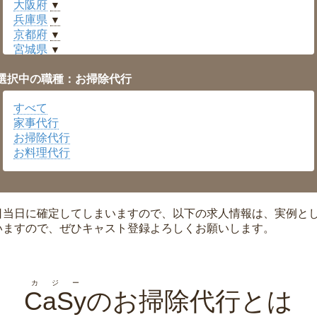
大阪府
▼
兵庫県
▼
京都府
▼
宮城県
▼
愛知県
▼
選択中の職種：お掃除代行
福井県
▼
岡山県
▼
すべて
広島県
▼
家事代行
沖縄県
▼
お掃除代行
お料理代行
日当日に確定してしまいますので、以下の求人情報は、実例と
いますので、ぜひキャスト登録よろしくお願いします。
カジー
CaSy
のお掃除代行とは