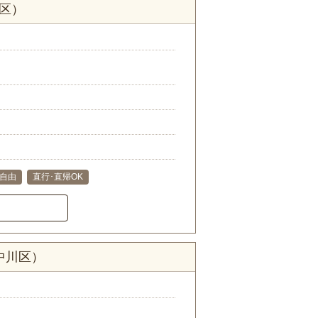
区）
自由
直行･直帰OK
中川区）