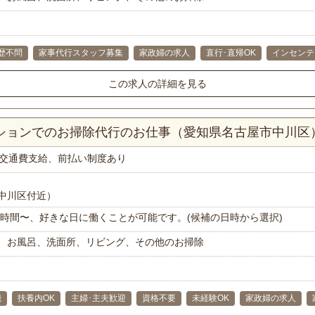
歴不問
家事代行スタッフ募集
家政婦の求人
直行･直帰OK
インセンテ
この求人の詳細を見る
ンションでのお掃除代行のお仕事（愛知県名古屋市中川区
交通費支給、前払い制度あり
中川区付近）
で1時間〜、好きな日に働くことが可能です。(候補の日時から選択)
、お風呂、洗面所、リビング、その他のお掃除
能
扶養内OK
主婦･主夫歓迎
資格不要
未経験OK
家政婦の求人