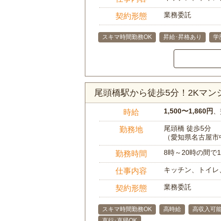
業務委託
契約形態
スキマ時間勤務OK
昇給･昇格あり
学
尾頭橋駅から徒歩5分！2Kマ
1,500〜1,860円
、
時給
尾頭橋 徒歩5分
勤務地
（愛知県名古屋市
8時～20時の間
勤務時間
キッチン、トイレ
仕事内容
業務委託
契約形態
スキマ時間勤務OK
高時給
高収入可
直行･直帰OK