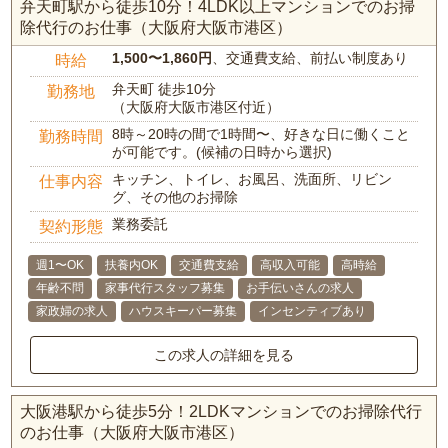
弁天町駅から徒歩10分！4LDK以上マンションでのお掃
除代行のお仕事（大阪府大阪市港区）
1,500〜1,860円
、交通費支給、前払い制度あり
時給
弁天町 徒歩10分
勤務地
（大阪府大阪市港区付近）
8時～20時の間で1時間〜、好きな日に働くこと
勤務時間
が可能です。(候補の日時から選択)
キッチン、トイレ、お風呂、洗面所、リビン
仕事内容
グ、その他のお掃除
業務委託
契約形態
週1〜OK
扶養内OK
交通費支給
高収入可能
高時給
年齢不問
家事代行スタッフ募集
お手伝いさんの求人
家政婦の求人
ハウスキーパー募集
インセンティブあり
この求人の詳細を見る
大阪港駅から徒歩5分！2LDKマンションでのお掃除代行
のお仕事（大阪府大阪市港区）