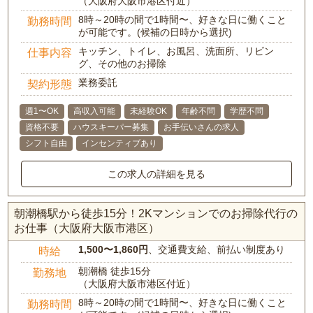
（大阪府大阪市港区付近）
8時～20時の間で1時間〜、好きな日に働くこと
勤務時間
が可能です。(候補の日時から選択)
キッチン、トイレ、お風呂、洗面所、リビン
仕事内容
グ、その他のお掃除
業務委託
契約形態
週1〜OK
高収入可能
未経験OK
年齢不問
学歴不問
資格不要
ハウスキーパー募集
お手伝いさんの求人
シフト自由
インセンティブあり
この求人の詳細を見る
朝潮橋駅から徒歩15分！2Kマンションでのお掃除代行の
お仕事（大阪府大阪市港区）
1,500〜1,860円
、交通費支給、前払い制度あり
時給
朝潮橋 徒歩15分
勤務地
（大阪府大阪市港区付近）
8時～20時の間で1時間〜、好きな日に働くこと
勤務時間