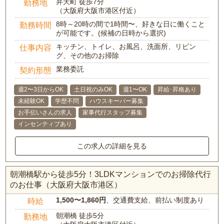
弁天町 徒歩7分
勤務地
（大阪府大阪市港区付近）
8時～20時の間で1時間〜、好きな日に働くこと
勤務時間
が可能です。(候補の日時から選択)
キッチン、トイレ、お風呂、洗面所、リビン
仕事内容
グ、その他のお掃除
業務委託
契約形態
週2〜3日からOK
土日祝のみOK
週1〜OK
昇給･昇格あり
未経験OK
学歴不問
ハウスキーパー募集
お手伝いさんの求人
家事代行スタッフ募集
インセンティブあり
この求人の詳細を見る
朝潮橋駅から徒歩5分！3LDKマンションでのお掃除代行
のお仕事（大阪府大阪市港区）
1,500〜1,860円
、交通費支給、前払い制度あり
時給
朝潮橋 徒歩5分
勤務地