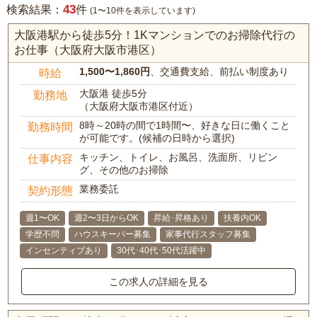
43
検索結果：
件
(1〜10件を表示しています)
大阪港駅から徒歩5分！1Kマンションでのお掃除代行の
お仕事（大阪府大阪市港区）
1,500〜1,860円
、交通費支給、前払い制度あり
時給
大阪港 徒歩5分
勤務地
（大阪府大阪市港区付近）
8時～20時の間で1時間〜、好きな日に働くこと
勤務時間
が可能です。(候補の日時から選択)
キッチン、トイレ、お風呂、洗面所、リビン
仕事内容
グ、その他のお掃除
業務委託
契約形態
週1〜OK
週2〜3日からOK
昇給･昇格あり
扶養内OK
学歴不問
ハウスキーパー募集
家事代行スタッフ募集
インセンティブあり
30代･40代･50代活躍中
この求人の詳細を見る