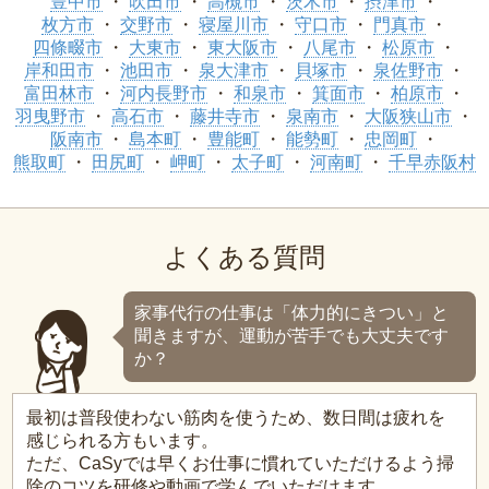
豊中市
吹田市
高槻市
茨木市
摂津市
枚方市
交野市
寝屋川市
守口市
門真市
四條畷市
大東市
東大阪市
八尾市
松原市
岸和田市
池田市
泉大津市
貝塚市
泉佐野市
富田林市
河内長野市
和泉市
箕面市
柏原市
羽曳野市
高石市
藤井寺市
泉南市
大阪狭山市
阪南市
島本町
豊能町
能勢町
忠岡町
熊取町
田尻町
岬町
太子町
河南町
千早赤阪村
よくある質問
家事代行の仕事は「体力的にきつい」と
聞きますが、運動が苦手でも大丈夫です
か？
最初は普段使わない筋肉を使うため、数日間は疲れを
感じられる方もいます。
ただ、CaSyでは早くお仕事に慣れていただけるよう掃
除のコツを研修や動画で学んでいただけます。