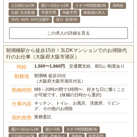
土日祝のみOK
週2〜3日からOK
スキマ時間勤務OK
高時給
主婦･主夫歓迎
学歴不問
年齢不問
家政婦の求人
30代･40代･50代活躍中
直行･直帰OK
この求人の詳細を見る
朝潮橋駅から徒歩15分！3LDKマンションでのお掃除代
行のお仕事（大阪府大阪市港区）
1,500〜1,860円
、交通費支給、前払い制度あり
時給
朝潮橋 徒歩15分
勤務地
（大阪府大阪市港区付近）
8時～20時の間で1時間〜、好きな日に働くこと
勤務時間
が可能です。(候補の日時から選択)
キッチン、トイレ、お風呂、洗面所、リビン
仕事内容
グ、その他のお掃除
業務委託
契約形態
週2〜3日からOK
週1〜OK
スキマ時間勤務OK
土日祝のみOK
昇給･昇格あり
高時給
学歴不問