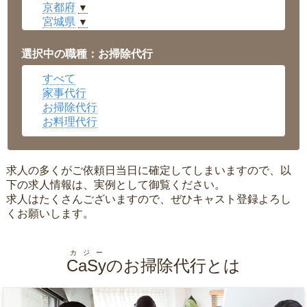
京都府
▼
宮城県
▼
愛知県
▼
福井県
▼
選択中の職種：お掃除代行
岡山県
▼
すべて
広島県
▼
家事代行
沖縄県
▼
お掃除代行
お料理代行
求人の多くがご依頼日当日に確定してしまいますので、以
下の求人情報は、実例として御覧ください。
求人はたくさんございますので、ぜひキャスト登録よろし
くお願いします。
カジー
CaSy
のお掃除代行とは