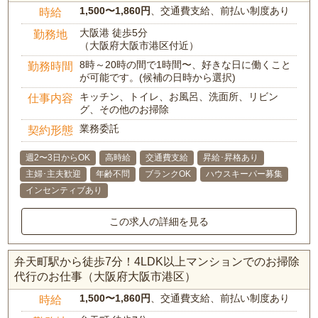
1,500〜1,860円
、交通費支給、前払い制度あり
時給
大阪港 徒歩5分
勤務地
（大阪府大阪市港区付近）
8時～20時の間で1時間〜、好きな日に働くこと
勤務時間
が可能です。(候補の日時から選択)
キッチン、トイレ、お風呂、洗面所、リビン
仕事内容
グ、その他のお掃除
業務委託
契約形態
週2〜3日からOK
高時給
交通費支給
昇給･昇格あり
主婦･主夫歓迎
年齢不問
ブランクOK
ハウスキーパー募集
インセンティブあり
この求人の詳細を見る
弁天町駅から徒歩7分！4LDK以上マンションでのお掃除
代行のお仕事（大阪府大阪市港区）
1,500〜1,860円
、交通費支給、前払い制度あり
時給