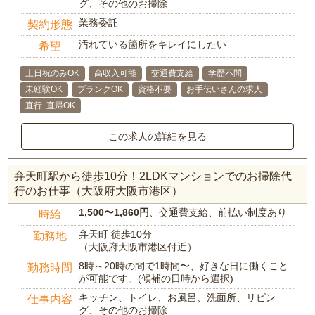
グ、その他のお掃除
業務委託
契約形態
汚れている箇所をキレイにしたい
希望
土日祝のみOK
高収入可能
交通費支給
学歴不問
未経験OK
ブランクOK
資格不要
お手伝いさんの求人
直行･直帰OK
この求人の詳細を見る
弁天町駅から徒歩10分！2LDKマンションでのお掃除代
行のお仕事（大阪府大阪市港区）
1,500〜1,860円
、交通費支給、前払い制度あり
時給
弁天町 徒歩10分
勤務地
（大阪府大阪市港区付近）
8時～20時の間で1時間〜、好きな日に働くこと
勤務時間
が可能です。(候補の日時から選択)
キッチン、トイレ、お風呂、洗面所、リビン
仕事内容
グ、その他のお掃除