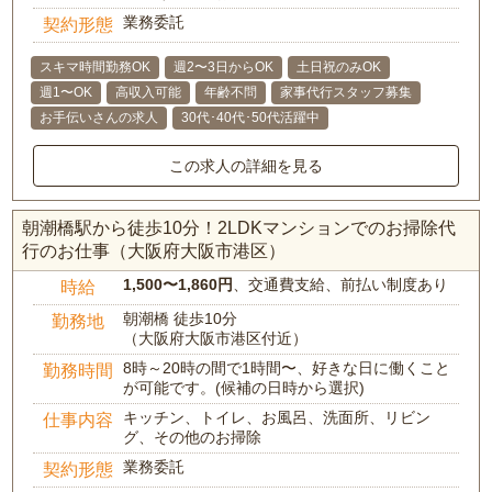
業務委託
契約形態
スキマ時間勤務OK
週2〜3日からOK
土日祝のみOK
週1〜OK
高収入可能
年齢不問
家事代行スタッフ募集
お手伝いさんの求人
30代･40代･50代活躍中
この求人の詳細を見る
朝潮橋駅から徒歩10分！2LDKマンションでのお掃除代
行のお仕事（大阪府大阪市港区）
1,500〜1,860円
、交通費支給、前払い制度あり
時給
朝潮橋 徒歩10分
勤務地
（大阪府大阪市港区付近）
8時～20時の間で1時間〜、好きな日に働くこと
勤務時間
が可能です。(候補の日時から選択)
キッチン、トイレ、お風呂、洗面所、リビン
仕事内容
グ、その他のお掃除
業務委託
契約形態