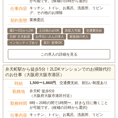
が可能です。(候補の日時から選択)
キッチン、トイレ、お風呂、洗面所、リビン
仕事内容
グ、その他のお掃除
業務委託
契約形態
週2〜3日からOK
土日祝のみOK
高収入可能
交通費支給
主婦･主夫歓迎
お手伝いさんの求人
家政婦の求人
インセンティブあり
直行･直帰OK
この求人の詳細を見る
弁天町駅から徒歩5分！2LDKマンションでのお掃除代行
のお仕事（大阪府大阪市港区）
1,500〜1,860円
、交通費支給、前払い制度あり
時給
弁天町 徒歩5分
勤務地
（大阪府大阪市港区付近）
8時～20時の間で1時間〜、好きな日に働くこと
勤務時間
が可能です。(候補の日時から選択)
キッチン、トイレ、お風呂、洗面所、リビン
仕事内容