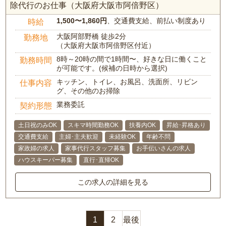
除代行のお仕事（大阪府大阪市阿倍野区）
1,500〜1,860円
、交通費支給、前払い制度あり
時給
大阪阿部野橋 徒歩2分
勤務地
（大阪府大阪市阿倍野区付近）
8時～20時の間で1時間〜、好きな日に働くこと
勤務時間
が可能です。(候補の日時から選択)
キッチン、トイレ、お風呂、洗面所、リビン
仕事内容
グ、その他のお掃除
業務委託
契約形態
土日祝のみOK
スキマ時間勤務OK
扶養内OK
昇給･昇格あり
交通費支給
主婦･主夫歓迎
未経験OK
年齢不問
家政婦の求人
家事代行スタッフ募集
お手伝いさんの求人
ハウスキーパー募集
直行･直帰OK
この求人の詳細を見る
1
2
最後