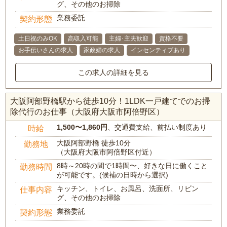
グ、その他のお掃除
業務委託
契約形態
土日祝のみOK
高収入可能
主婦･主夫歓迎
資格不要
お手伝いさんの求人
家政婦の求人
インセンティブあり
この求人の詳細を見る
大阪阿部野橋駅から徒歩10分！1LDK一戸建てでのお掃
除代行のお仕事（大阪府大阪市阿倍野区）
1,500〜1,860円
、交通費支給、前払い制度あり
時給
大阪阿部野橋 徒歩10分
勤務地
（大阪府大阪市阿倍野区付近）
8時～20時の間で1時間〜、好きな日に働くこと
勤務時間
が可能です。(候補の日時から選択)
キッチン、トイレ、お風呂、洗面所、リビン
仕事内容
グ、その他のお掃除
業務委託
契約形態