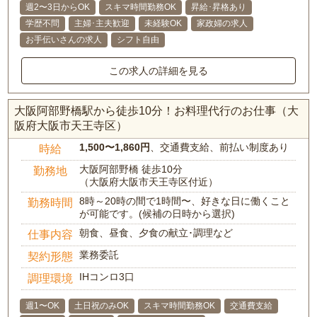
週2〜3日からOK
スキマ時間勤務OK
昇給･昇格あり
学歴不問
主婦･主夫歓迎
未経験OK
家政婦の求人
お手伝いさんの求人
シフト自由
この求人の詳細を見る
大阪阿部野橋駅から徒歩10分！お料理代行のお仕事（大
阪府大阪市天王寺区）
1,500〜1,860円
、交通費支給、前払い制度あり
時給
大阪阿部野橋 徒歩10分
勤務地
（大阪府大阪市天王寺区付近）
8時～20時の間で1時間〜、好きな日に働くこと
勤務時間
が可能です。(候補の日時から選択)
朝食、昼食、夕食の献立･調理など
仕事内容
業務委託
契約形態
IHコンロ3口
調理環境
週1〜OK
土日祝のみOK
スキマ時間勤務OK
交通費支給