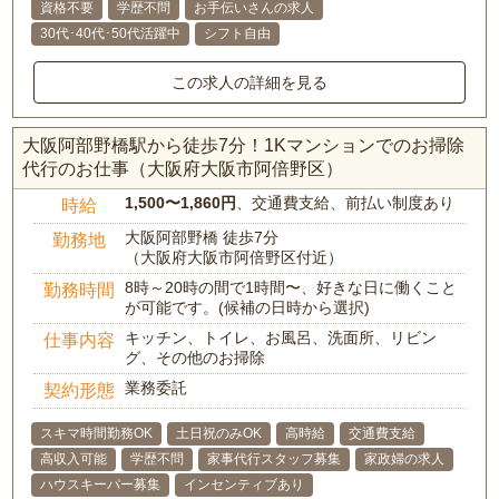
資格不要
学歴不問
お手伝いさんの求人
30代･40代･50代活躍中
シフト自由
この求人の詳細を見る
大阪阿部野橋駅から徒歩7分！1Kマンションでのお掃除
代行のお仕事（大阪府大阪市阿倍野区）
1,500〜1,860円
、交通費支給、前払い制度あり
時給
大阪阿部野橋 徒歩7分
勤務地
（大阪府大阪市阿倍野区付近）
8時～20時の間で1時間〜、好きな日に働くこと
勤務時間
が可能です。(候補の日時から選択)
キッチン、トイレ、お風呂、洗面所、リビン
仕事内容
グ、その他のお掃除
業務委託
契約形態
スキマ時間勤務OK
土日祝のみOK
高時給
交通費支給
高収入可能
学歴不問
家事代行スタッフ募集
家政婦の求人
ハウスキーパー募集
インセンティブあり