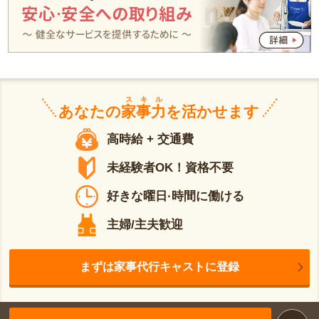
スキル
あなたの
家事力
を活かせます
高時給 + 交通費
未経験者OK！資格不要
好きな曜日·時間に働ける
主婦/主夫歓迎
まずは家事代行キャストに登録