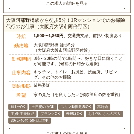
この求人の詳細を見る
大阪阿部野橋駅から徒歩5分！1Rマンションでのお掃除
代行のお仕事（大阪府大阪市阿倍野区）
1,500〜1,860円
、交通費支給、前払い制度あり
時給
大阪阿部野橋 徒歩5分
勤務地
（大阪府大阪市阿倍野区付近）
8時～20時の間で1時間〜、好きな日に働くこと
勤務時間
が可能です。(候補の日時から選択)
キッチン、トイレ、お風呂、洗面所、リビン
仕事内容
グ、その他のお掃除
業務委託
契約形態
家の見た目を良くしたい(掃除箇所の数を重視)
希望
週1〜OK
土日祝のみOK
スキマ時間勤務OK
高時給
主婦･主夫歓迎
ブランクOK
未経験OK
お手伝いさんの求人
30代･40代･50代活躍中
この求人の詳細を見る