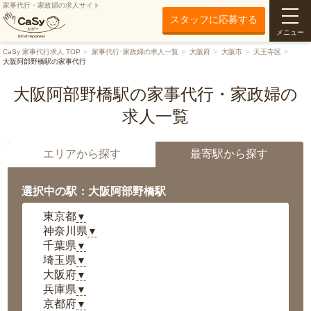
家事代行・家政婦の求人サイト
スタッフに応募する
メニュー
CaSy 家事代行求人 TOP
家事代行･家政婦の求人一覧
大阪府
大阪市
天王寺区
大阪阿部野橋駅の家事代行
大阪阿部野橋駅の家事代行・家政婦の
求人一覧
エリアから探す
最寄駅から探す
選択中の駅：大阪阿部野橋駅
東京都
▼
神奈川県
▼
千葉県
▼
埼玉県
▼
大阪府
▼
兵庫県
▼
京都府
▼