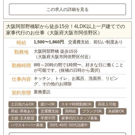
この求人の詳細を見る
大阪阿部野橋駅から徒歩15分！4LDK以上一戸建てでの
家事代行のお仕事（大阪府大阪市阿倍野区）
1,500〜1,860円
、交通費支給、前払い制度あり
時給
大阪阿部野橋 徒歩15分
勤務地
（大阪府大阪市阿倍野区付近）
8時～20時の間で1時間〜、好きな日に働くこと
勤務時間
が可能です。(候補の日時から選択)
キッチン、トイレ、お風呂、洗面所、リビン
仕事内容
グ、その他のお掃除
業務委託
契約形態
土日祝のみOK
週1〜OK
スキマ時間勤務OK
高収入可能
昇給･昇格あり
交通費支給
高時給
ブランクOK
未経験OK
主婦･主夫歓迎
学歴不問
家事代行スタッフ募集
ハウスキーパー募集
30代･40代･50代活躍中