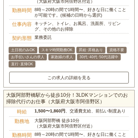
（大阪府大阪市阿倍野区付近）
8時～20時の間で1時間〜、好きな日に働くこと
勤務時間
が可能です。(候補の日時から選択)
キッチン、トイレ、お風呂、洗面所、リビン
仕事内容
グ、その他のお掃除
業務委託
契約形態
土日祝のみOK
スキマ時間勤務OK
昇給･昇格あり
資格不要
お手伝いさんの求人
家政婦の求人
30代･40代･50代活躍中
直行･直帰OK
この求人の詳細を見る
大阪阿部野橋駅から徒歩10分！3LDKマンションでのお
掃除代行のお仕事（大阪府大阪市阿倍野区）
1,500〜1,860円
、交通費支給、前払い制度あり
時給
大阪阿部野橋 徒歩10分
勤務地
（大阪府大阪市阿倍野区付近）
8時～20時の間で1時間〜、好きな日に働くこと
勤務時間