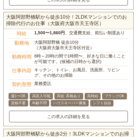
大阪阿部野橋駅から徒歩10分！2LDKマンションでのお
掃除代行のお仕事（大阪府大阪市天王寺区）
1,500〜1,860円
、交通費支給、前払い制度あり
時給
大阪阿部野橋 徒歩10分
勤務地
（大阪府大阪市天王寺区付近）
8時～20時の間で1時間〜、好きな日に働くこと
勤務時間
が可能です。(候補の日時から選択)
キッチン、トイレ、お風呂、洗面所、リビン
仕事内容
グ、その他のお掃除
業務委託
契約形態
週1〜OK
高収入可能
昇給･昇格あり
高時給
ブランクOK
資格不要
年齢不問
ハウスキーパー募集
シフト自由
この求人の詳細を見る
大阪阿部野橋駅から徒歩2分！3LDKマンションでのお掃