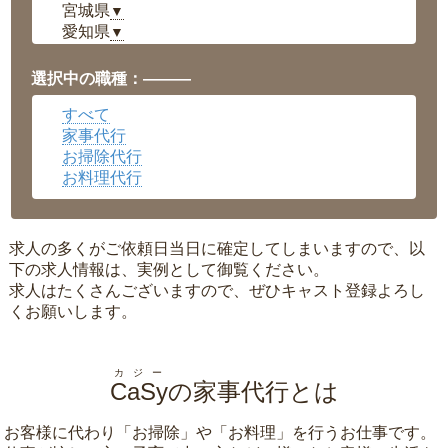
宮城県
▼
愛知県
▼
福井県
▼
岡山県
▼
選択中の職種：———
広島県
▼
すべて
沖縄県
▼
家事代行
お掃除代行
お料理代行
求人の多くがご依頼日当日に確定してしまいますので、以
下の求人情報は、実例として御覧ください。
求人はたくさんございますので、ぜひキャスト登録よろし
くお願いします。
カジー
CaSy
の家事代行とは
お客様に代わり「
お掃除
」や「
お料理
」を行うお仕事です。