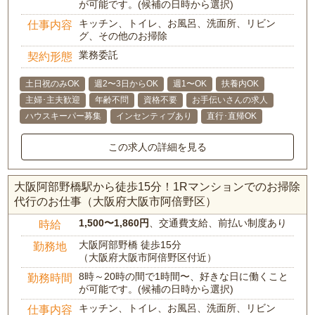
が可能です。(候補の日時から選択)
キッチン、トイレ、お風呂、洗面所、リビン
仕事内容
グ、その他のお掃除
業務委託
契約形態
土日祝のみOK
週2〜3日からOK
週1〜OK
扶養内OK
主婦･主夫歓迎
年齢不問
資格不要
お手伝いさんの求人
ハウスキーパー募集
インセンティブあり
直行･直帰OK
この求人の詳細を見る
大阪阿部野橋駅から徒歩15分！1Rマンションでのお掃除
代行のお仕事（大阪府大阪市阿倍野区）
1,500〜1,860円
、交通費支給、前払い制度あり
時給
大阪阿部野橋 徒歩15分
勤務地
（大阪府大阪市阿倍野区付近）
8時～20時の間で1時間〜、好きな日に働くこと
勤務時間
が可能です。(候補の日時から選択)
キッチン、トイレ、お風呂、洗面所、リビン
仕事内容