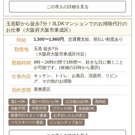
この求人の詳細を見る
玉造駅から徒歩7分！3LDKマンションでのお掃除代行の
お仕事（大阪府大阪市東成区）
1,500〜1,860円
、交通費支給、前払い制度あり
時給
玉造 徒歩7分
勤務地
（大阪府大阪市東成区付近）
8時～20時の間で1時間〜、好きな日に働くこと
勤務時間
が可能です。(候補の日時から選択)
キッチン、トイレ、お風呂、洗面所、リビン
仕事内容
グ、その他のお掃除
業務委託
契約形態
週1〜OK
週2〜3日からOK
土日祝のみOK
高時給
年齢不問
学歴不問
ブランクOK
未経験OK
家事代行スタッフ募集
お手伝いさんの求人
ハウスキーパー募集
インセンティブあり