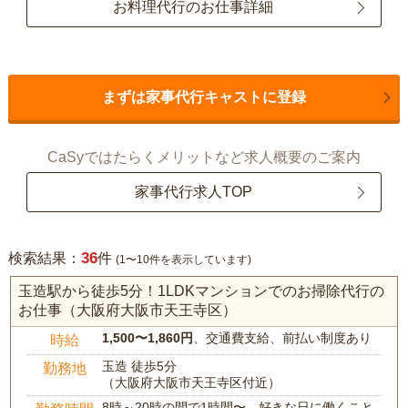
お料理代行のお仕事詳細
まずは家事代行キャストに登録
CaSyではたらくメリットなど求人概要のご案内
家事代行求人TOP
36
検索結果：
件
(1〜10件を表示しています)
玉造駅から徒歩5分！1LDKマンションでのお掃除代行の
お仕事（大阪府大阪市天王寺区）
1,500〜1,860円
、交通費支給、前払い制度あり
時給
玉造 徒歩5分
勤務地
（大阪府大阪市天王寺区付近）
8時～20時の間で1時間〜、好きな日に働くこと