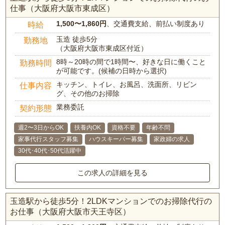
仕事（大阪府大阪市東成区）
1,500〜1,860円
、交通費支給、前払い制度あり
時給
玉造 徒歩5分
勤務地
（大阪府大阪市東成区付近）
8時～20時の間で1時間〜、好きな日に働くこと
勤務時間
が可能です。(候補の日時から選択)
キッチン、トイレ、お風呂、洗面所、リビン
仕事内容
グ、その他のお掃除
業務委託
契約形態
週2〜3日からOK
扶養内OK
資格不要
年齢不問
家事代行スタッフ募集
ハウスキーパー募集
家政婦の求人
30代･40代･50代活躍中
この求人の詳細を見る
玉造駅から徒歩5分！2LDKマンションでのお掃除代行の
お仕事（大阪府大阪市天王寺区）