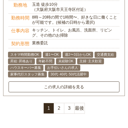
玉造 徒歩10分
勤務地
（大阪府大阪市天王寺区付近）
8時～20時の間で1時間〜、好きな日に働くこと
勤務時間
が可能です。(候補の日時から選択)
キッチン、トイレ、お風呂、洗面所、リビン
仕事内容
グ、その他のお掃除
業務委託
契約形態
スキマ時間勤務OK
週1〜OK
週2〜3日からOK
交通費支給
昇給･昇格あり
年齢不問
未経験OK
主婦･主夫歓迎
ハウスキーパー募集
お手伝いさんの求人
家事代行スタッフ募集
30代･40代･50代活躍中
この求人の詳細を見る
1
2
3
最後