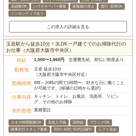
未経験OK
ハウスキーパー募集
家政婦の求人
直行･直帰OK
インセンティブあり
この求人の詳細を見る
玉造駅から徒歩10分！3LDK一戸建てでのお掃除代行の
お仕事（大阪府大阪市中央区）
1,500〜1,860円
、交通費支給、前払い制度あり
時給
玉造 徒歩10分
勤務地
（大阪府大阪市中央区付近）
8時～20時の間で1時間〜、好きな日に働くこと
勤務時間
が可能です。(候補の日時から選択)
キッチン、トイレ、お風呂、洗面所、リビン
仕事内容
グ、その他のお掃除
業務委託
契約形態
スキマ時間勤務OK
高収入可能
高時給
ブランクOK
家事代行スタッフ募集
30代･40代･50代活躍中
シフト自由