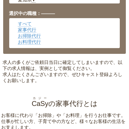
▼
福井県
▼
岡山県
▼
選択中の職種：———
広島県
▼
すべて
沖縄県
▼
家事代行
お掃除代行
お料理代行
求人の多くがご依頼日当日に確定してしまいますので、以
下の求人情報は、実例として御覧ください。
求人はたくさんございますので、ぜひキャスト登録よろし
くお願いします。
カジー
CaSy
の家事代行とは
お客様に代わり「
お掃除
」や「
お料理
」を行うお仕事です。
仕事が忙しい方、子育て中の方など、様々なお客様の生活を
お支えします。