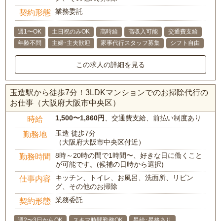
業務委託
契約形態
週1〜OK
土日祝のみOK
高時給
高収入可能
交通費支給
年齢不問
主婦･主夫歓迎
家事代行スタッフ募集
シフト自由
この求人の詳細を見る
玉造駅から徒歩7分！3LDKマンションでのお掃除代行の
お仕事（大阪府大阪市中央区）
1,500〜1,860円
、交通費支給、前払い制度あり
時給
玉造 徒歩7分
勤務地
（大阪府大阪市中央区付近）
8時～20時の間で1時間〜、好きな日に働くこと
勤務時間
が可能です。(候補の日時から選択)
キッチン、トイレ、お風呂、洗面所、リビン
仕事内容
グ、その他のお掃除
業務委託
契約形態
週2〜3日からOK
スキマ時間勤務OK
昇給･昇格あり