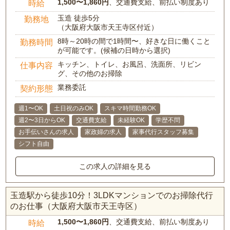
1,500〜1,860円
、交通費支給、前払い制度あり
時給
玉造 徒歩5分
勤務地
（大阪府大阪市天王寺区付近）
8時～20時の間で1時間〜、好きな日に働くこと
勤務時間
が可能です。(候補の日時から選択)
キッチン、トイレ、お風呂、洗面所、リビン
仕事内容
グ、その他のお掃除
業務委託
契約形態
週1〜OK
土日祝のみOK
スキマ時間勤務OK
週2〜3日からOK
交通費支給
未経験OK
学歴不問
お手伝いさんの求人
家政婦の求人
家事代行スタッフ募集
シフト自由
この求人の詳細を見る
玉造駅から徒歩10分！3LDKマンションでのお掃除代行
のお仕事（大阪府大阪市天王寺区）
1,500〜1,860円
、交通費支給、前払い制度あり
時給