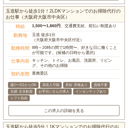
玉造駅から徒歩1分！2LDKマンションでのお掃除代行の
お仕事（大阪府大阪市中央区）
1,500〜1,860円
、交通費支給、前払い制度あり
時給
玉造 徒歩1分
勤務地
（大阪府大阪市中央区付近）
8時～20時の間で1時間〜、好きな日に働くこと
勤務時間
が可能です。(候補の日時から選択)
キッチン、トイレ、お風呂、洗面所、リビン
仕事内容
グ、その他のお掃除
業務委託
契約形態
週2〜3日からOK
高収入可能
昇給･昇格あり
資格不要
主婦･主夫歓迎
お手伝いさんの求人
インセンティブあり
シフト自由
この求人の詳細を見る
玉造駅から徒歩5分！1Kマンションでのお掃除代行のお