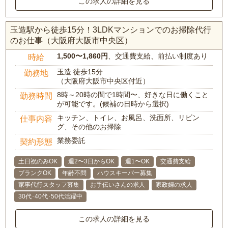
この求人の詳細を見る
玉造駅から徒歩15分！3LDKマンションでのお掃除代行
のお仕事（大阪府大阪市中央区）
1,500〜1,860円
、交通費支給、前払い制度あり
時給
玉造 徒歩15分
勤務地
（大阪府大阪市中央区付近）
8時～20時の間で1時間〜、好きな日に働くこと
勤務時間
が可能です。(候補の日時から選択)
キッチン、トイレ、お風呂、洗面所、リビン
仕事内容
グ、その他のお掃除
業務委託
契約形態
土日祝のみOK
週2〜3日からOK
週1〜OK
交通費支給
ブランクOK
年齢不問
ハウスキーパー募集
家事代行スタッフ募集
お手伝いさんの求人
家政婦の求人
30代･40代･50代活躍中
この求人の詳細を見る