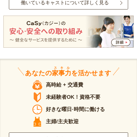
働いているキャストについて詳しく見る
スキル
あなたの
家事力
を活かせます
高時給 + 交通費
未経験者OK！資格不要
好きな曜日·時間に働ける
主婦/主夫歓迎