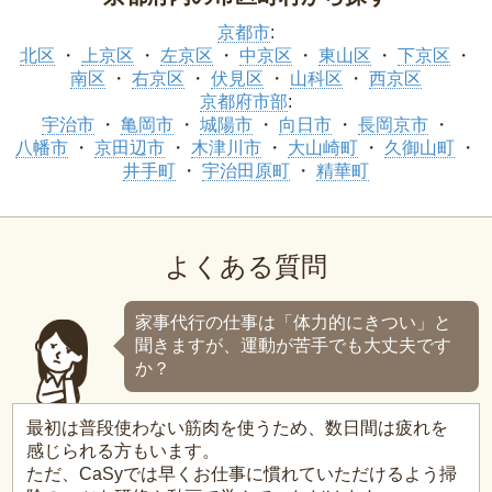
京都市
:
北区
上京区
左京区
中京区
東山区
下京区
南区
右京区
伏見区
山科区
西京区
京都府市部
:
宇治市
亀岡市
城陽市
向日市
長岡京市
八幡市
京田辺市
木津川市
大山崎町
久御山町
井手町
宇治田原町
精華町
よくある質問
家事代行の仕事は「体力的にきつい」と
聞きますが、運動が苦手でも大丈夫です
か？
最初は普段使わない筋肉を使うため、数日間は疲れを
感じられる方もいます。
ただ、CaSyでは早くお仕事に慣れていただけるよう掃