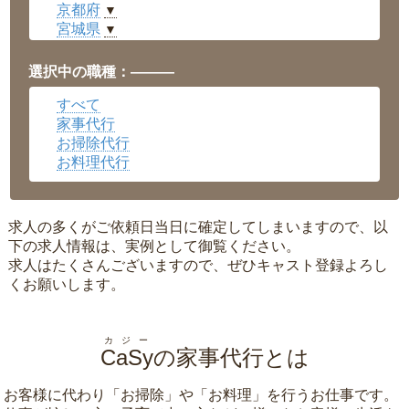
京都府
▼
宮城県
▼
愛知県
▼
福井県
▼
選択中の職種：———
岡山県
▼
すべて
広島県
▼
家事代行
沖縄県
▼
お掃除代行
お料理代行
求人の多くがご依頼日当日に確定してしまいますので、以
下の求人情報は、実例として御覧ください。
求人はたくさんございますので、ぜひキャスト登録よろし
くお願いします。
カジー
CaSy
の家事代行とは
お客様に代わり「
お掃除
」や「
お料理
」を行うお仕事です。