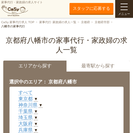
家事代行・家政婦の求人サイト
スタッフに応募する
メニュー
CaSy 家事代行求人 TOP
家事代行･家政婦の求人一覧
京都府
京都府市部
八幡市の家事代行
京都府八幡市の家事代行・家政婦の求
人一覧
エリアから探す
最寄駅から探す
選択中のエリア： 京都府八幡市
すべて
東京都
▼
神奈川県
▼
千葉県
▼
埼玉県
▼
大阪府
▼
兵庫県
▼