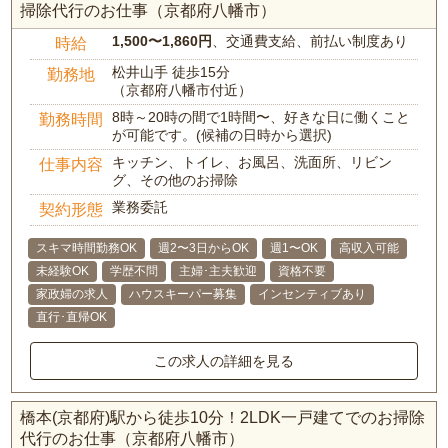
掃除代行のお仕事（京都府八幡市）
1,500〜1,860円
、交通費支給、前払い制度あり
時給
松井山手 徒歩15分
勤務地
（京都府八幡市付近）
8時～20時の間で1時間〜、好きな日に働くこと
勤務時間
が可能です。(候補の日時から選択)
キッチン、トイレ、お風呂、洗面所、リビン
仕事内容
グ、その他のお掃除
業務委託
契約形態
スキマ時間勤務OK
週2〜3日からOK
週1〜OK
高収入可能
未経験OK
学歴不問
主婦･主夫歓迎
資格不要
家政婦の求人
ハウスキーパー募集
インセンティブあり
直行･直帰OK
この求人の詳細を見る
橋本(京都府)駅から徒歩10分！2LDK一戸建てでのお掃除
代行のお仕事（京都府八幡市）