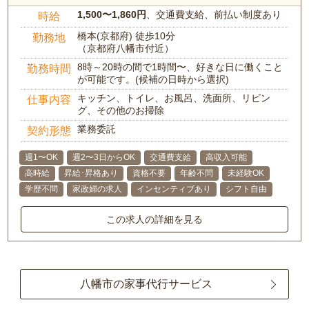
1,500〜1,860円
、交通費支給、前払い制度あり
時給
橋本(京都府) 徒歩10分
勤務地
（京都府八幡市付近）
8時～20時の間で1時間〜、好きな日に働くこと
勤務時間
が可能です。(候補の日時から選択)
キッチン、トイレ、お風呂、洗面所、リビン
仕事内容
グ、その他のお掃除
業務委託
契約形態
週1〜OK
週2〜3日からOK
交通費支給
高収入可能
高時給
昇給･昇格あり
資格不要
年齢不問
未経験OK
学歴不問
家政婦の求人
インセンティブあり
シフト自由
この求人の詳細を見る
八幡市の家事代行サービス