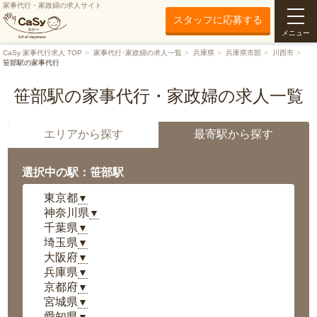
家事代行・家政婦の求人サイト
スタッフに応募する
メニュー
CaSy 家事代行求人 TOP
家事代行･家政婦の求人一覧
兵庫県
兵庫県市部
川西市
笹部駅の家事代行
笹部駅の家事代行・家政婦の求人一覧
エリアから探す
最寄駅から探す
選択中の駅：笹部駅
東京都
▼
神奈川県
▼
千葉県
▼
埼玉県
▼
大阪府
▼
兵庫県
▼
京都府
▼
宮城県
▼
愛知県