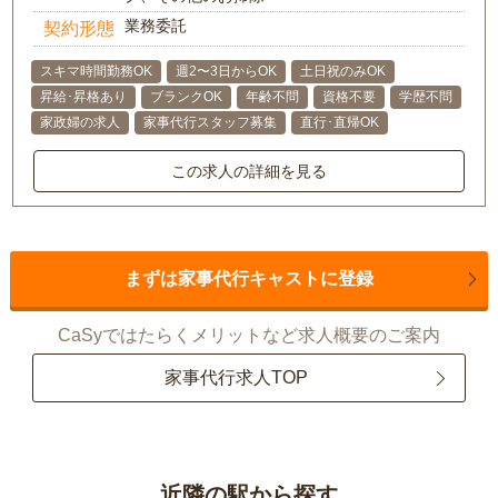
業務委託
契約形態
スキマ時間勤務OK
週2〜3日からOK
土日祝のみOK
昇給･昇格あり
ブランクOK
年齢不問
資格不要
学歴不問
家政婦の求人
家事代行スタッフ募集
直行･直帰OK
この求人の詳細を見る
まずは家事代行キャストに登録
CaSyではたらくメリットなど求人概要のご案内
家事代行求人TOP
近隣の駅から探す