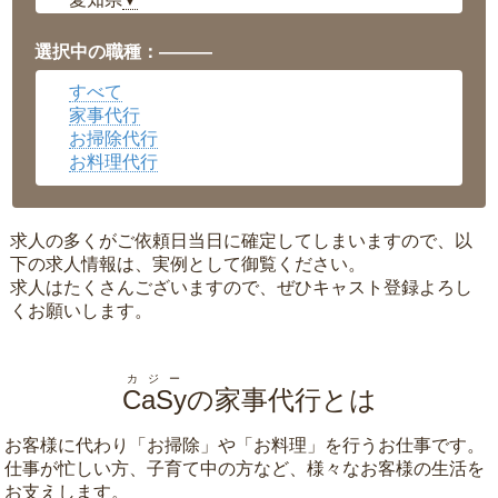
▼
福井県
▼
岡山県
▼
選択中の職種：———
広島県
▼
すべて
沖縄県
▼
家事代行
お掃除代行
お料理代行
求人の多くがご依頼日当日に確定してしまいますので、以
下の求人情報は、実例として御覧ください。
求人はたくさんございますので、ぜひキャスト登録よろし
くお願いします。
カジー
CaSy
の家事代行とは
お客様に代わり「
お掃除
」や「
お料理
」を行うお仕事です。
仕事が忙しい方、子育て中の方など、様々なお客様の生活を
お支えします。