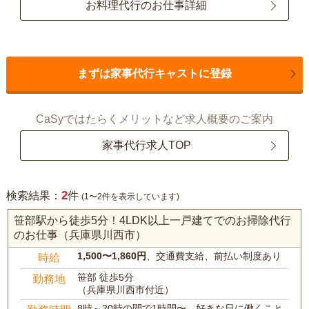
お料理代行のお仕事詳細
まずは家事代行キャストに登録
CaSyではたらくメリットなど求人概要のご案内
家事代行求人TOP
2
検索結果：
件
(1〜2件を表示しています)
笹部駅から徒歩5分！4LDK以上一戸建てでのお掃除代行
のお仕事（兵庫県川西市）
1,500〜1,860円
、交通費支給、前払い制度あり
時給
笹部 徒歩5分
勤務地
（兵庫県川西市付近）
8時～20時の間で1時間〜、好きな日に働くこと