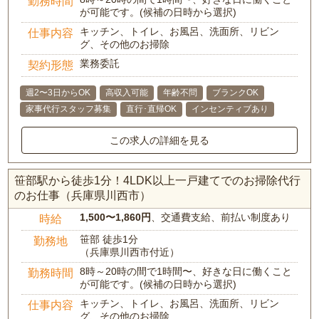
勤務時間
が可能です。(候補の日時から選択)
キッチン、トイレ、お風呂、洗面所、リビン
仕事内容
グ、その他のお掃除
業務委託
契約形態
週2〜3日からOK
高収入可能
年齢不問
ブランクOK
家事代行スタッフ募集
直行･直帰OK
インセンティブあり
この求人の詳細を見る
笹部駅から徒歩1分！4LDK以上一戸建てでのお掃除代行
のお仕事（兵庫県川西市）
1,500〜1,860円
、交通費支給、前払い制度あり
時給
笹部 徒歩1分
勤務地
（兵庫県川西市付近）
8時～20時の間で1時間〜、好きな日に働くこと
勤務時間
が可能です。(候補の日時から選択)
キッチン、トイレ、お風呂、洗面所、リビン
仕事内容
グ、その他のお掃除