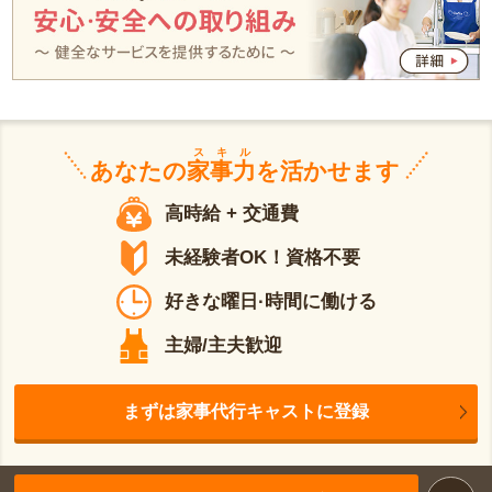
スキル
あなたの
家事力
を活かせます
高時給 + 交通費
未経験者OK！資格不要
好きな曜日·時間に働ける
主婦/主夫歓迎
まずは家事代行キャストに登録