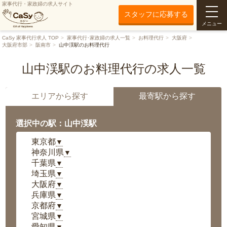
家事代行・家政婦の求人サイト
スタッフに応募する
メニュー
CaSy 家事代行求人 TOP
家事代行･家政婦の求人一覧
お料理代行
大阪府
大阪府市部
阪南市
山中渓駅のお料理代行
山中渓駅のお料理代行の求人一覧
エリアから探す
最寄駅から探す
選択中の駅：山中渓駅
東京都
▼
神奈川県
▼
千葉県
▼
埼玉県
▼
大阪府
▼
兵庫県
▼
京都府
▼
宮城県
▼
愛知県