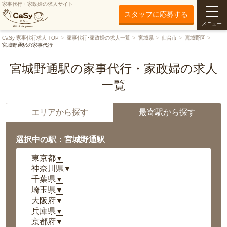
家事代行・家政婦の求人サイト
スタッフに応募する
メニュー
CaSy 家事代行求人 TOP
家事代行･家政婦の求人一覧
宮城県
仙台市
宮城野区
宮城野通駅の家事代行
宮城野通駅の家事代行・家政婦の求人
一覧
エリアから探す
最寄駅から探す
選択中の駅：宮城野通駅
東京都
▼
神奈川県
▼
千葉県
▼
埼玉県
▼
大阪府
▼
兵庫県
▼
京都府
▼