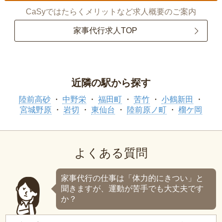
CaSyではたらくメリットなど求人概要のご案内
家事代行求人TOP
近隣の駅から探す
陸前高砂
中野栄
福田町
苦竹
小鶴新田
宮城野原
岩切
東仙台
陸前原ノ町
榴ケ岡
よくある質問
家事代行の仕事は「体力的にきつい」と
聞きますが、運動が苦手でも大丈夫です
か？