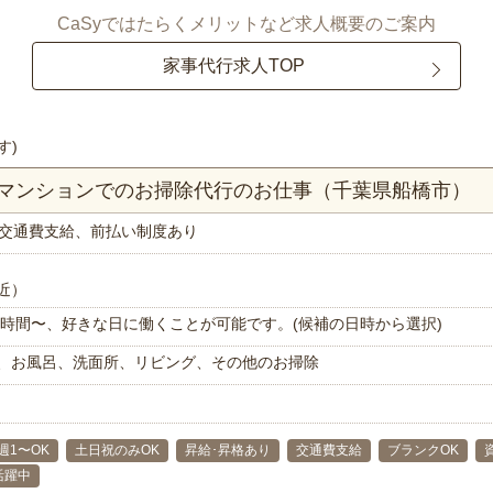
CaSyではたらくメリットなど求人概要のご案内
家事代行求人TOP
す)
Kマンションでのお掃除代行のお仕事（千葉県船橋市）
交通費支給、前払い制度あり
近）
で1時間〜、好きな日に働くことが可能です。(候補の日時から選択)
、お風呂、洗面所、リビング、その他のお掃除
週1〜OK
土日祝のみOK
昇給･昇格あり
交通費支給
ブランクOK
代活躍中