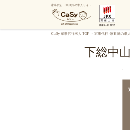
家事代行・家政婦の求人サイト
CaSy 家事代行求人 TOP
家事代行･家政婦の求
下総中