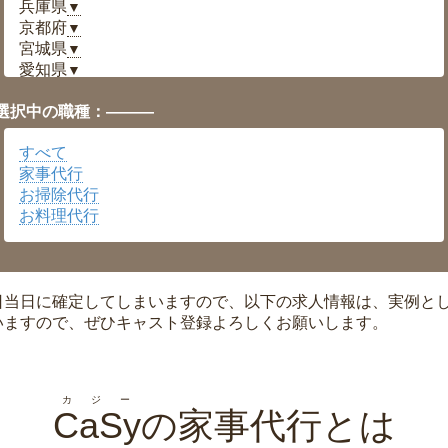
兵庫県
▼
京都府
▼
宮城県
▼
愛知県
▼
福井県
▼
選択中の職種：———
岡山県
▼
広島県
▼
すべて
沖縄県
▼
家事代行
お掃除代行
お料理代行
日当日に確定してしまいますので、以下の求人情報は、実例と
いますので、ぜひキャスト登録よろしくお願いします。
カジー
CaSy
の家事代行とは