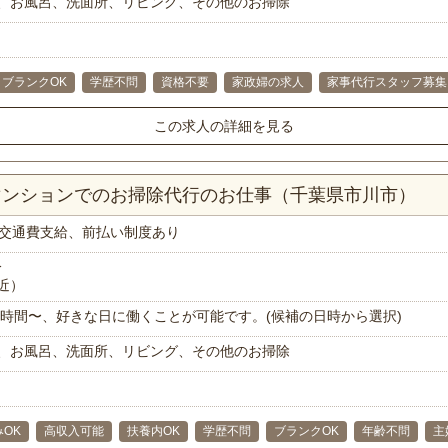
、お風呂、洗面所、リビング、その他のお掃除
ブランクOK
学歴不問
資格不要
家政婦の求人
家事代行スタッフ募集
この求人の詳細を見る
Rマンションでのお掃除代行のお仕事（千葉県市川市）
交通費支給、前払い制度あり
分
近）
で1時間〜、好きな日に働くことが可能です。(候補の日時から選択)
、お風呂、洗面所、リビング、その他のお掃除
OK
高収入可能
扶養内OK
学歴不問
ブランクOK
年齢不問
主