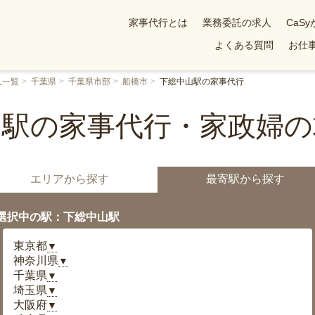
家事代行とは
業務委託の求人
CaS
よくある質問
お仕事
人一覧
千葉県
千葉県市部
船橋市
下総中山駅の家事代行
山駅の家事代行・家政婦の
エリアから探す
最寄駅から探す
選択中の駅：下総中山駅
東京都
▼
神奈川県
▼
千葉県
▼
埼玉県
▼
大阪府
▼