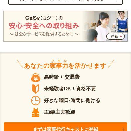
スキル
あなたの
家事力
を活かせます
高時給 + 交通費
未経験者OK！資格不要
好きな曜日·時間に働ける
主婦/主夫歓迎
まずは家事代行キャストに登録