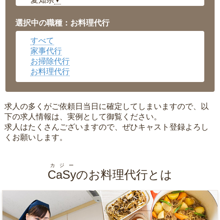
▼
福井県
▼
岡山県
▼
選択中の職種：お料理代行
広島県
▼
すべて
沖縄県
▼
家事代行
お掃除代行
お料理代行
求人の多くがご依頼日当日に確定してしまいますので、以
下の求人情報は、実例として御覧ください。
求人はたくさんございますので、ぜひキャスト登録よろし
くお願いします。
カジー
CaSy
のお料理代行とは