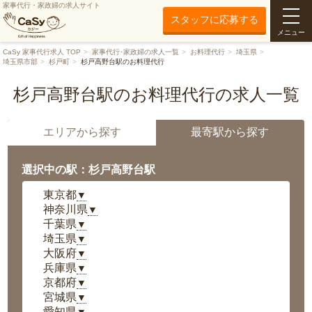
家事代行・家政婦の求人サイト
スタッフに応募する
メニュー
CaSy 家事代行求人 TOP
家事代行･家政婦の求人一覧
お料理代行
埼玉県
埼玉県市部
杉戸町
杉戸高野台駅のお料理代行
杉戸高野台駅のお料理代行の求人一覧
エリアから探す
最寄駅から探す
選択中の駅：杉戸高野台駅
東京都
▼
神奈川県
▼
千葉県
▼
埼玉県
▼
大阪府
▼
兵庫県
▼
京都府
▼
宮城県
▼
愛知県