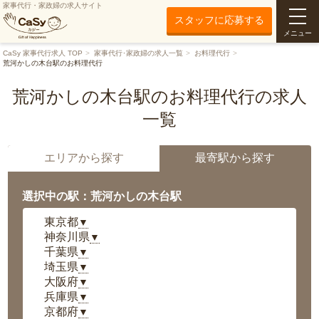
家事代行・家政婦の求人サイト
スタッフに応募する
メニュー
CaSy 家事代行求人 TOP
家事代行･家政婦の求人一覧
お料理代行
荒河かしの木台駅のお料理代行
荒河かしの木台駅のお料理代行の求人
一覧
エリアから探す
最寄駅から探す
選択中の駅：荒河かしの木台駅
東京都
▼
神奈川県
▼
千葉県
▼
埼玉県
▼
大阪府
▼
兵庫県
▼
京都府
▼