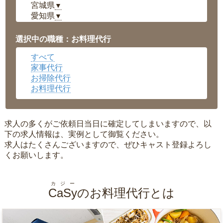
宮城県
▼
愛知県
▼
福井県
▼
岡山県
▼
選択中の職種：お料理代行
広島県
▼
すべて
沖縄県
▼
家事代行
お掃除代行
お料理代行
求人の多くがご依頼日当日に確定してしまいますので、以
下の求人情報は、実例として御覧ください。
求人はたくさんございますので、ぜひキャスト登録よろし
くお願いします。
カジー
CaSy
のお料理代行とは