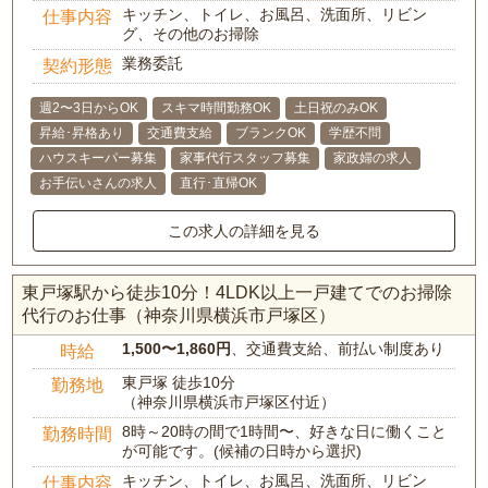
キッチン、トイレ、お風呂、洗面所、リビン
仕事内容
グ、その他のお掃除
業務委託
契約形態
週2〜3日からOK
スキマ時間勤務OK
土日祝のみOK
昇給･昇格あり
交通費支給
ブランクOK
学歴不問
ハウスキーパー募集
家事代行スタッフ募集
家政婦の求人
お手伝いさんの求人
直行･直帰OK
この求人の詳細を見る
東戸塚駅から徒歩10分！4LDK以上一戸建てでのお掃除
代行のお仕事（神奈川県横浜市戸塚区）
1,500〜1,860円
、交通費支給、前払い制度あり
時給
東戸塚 徒歩10分
勤務地
（神奈川県横浜市戸塚区付近）
8時～20時の間で1時間〜、好きな日に働くこと
勤務時間
が可能です。(候補の日時から選択)
キッチン、トイレ、お風呂、洗面所、リビン
仕事内容