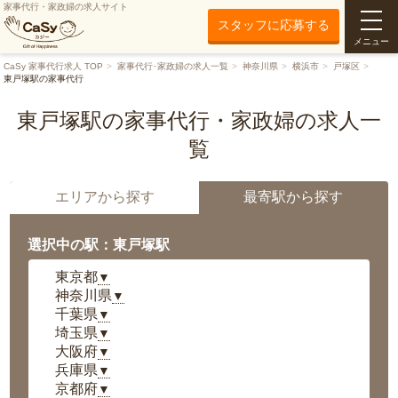
家事代行・家政婦の求人サイト
スタッフに応募する
メニュー
CaSy 家事代行求人 TOP
家事代行･家政婦の求人一覧
神奈川県
横浜市
戸塚区
東戸塚駅の家事代行
東戸塚駅の家事代行・家政婦の求人一
覧
エリアから探す
最寄駅から探す
選択中の駅：東戸塚駅
東京都
▼
神奈川県
▼
千葉県
▼
埼玉県
▼
大阪府
▼
兵庫県
▼
京都府
▼