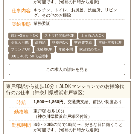
が可能です。(候補の日時から選択)
キッチン、トイレ、お風呂、洗面所、リビン
仕事内容
グ、その他のお掃除
業務委託
契約形態
週2〜3日からOK
スキマ時間勤務OK
土日祝のみOK
高収入可能
高時給
扶養内OK
交通費支給
主婦･主夫歓迎
ブランクOK
未経験OK
年齢不問
家政婦の求人
30代･40代･50代活躍中
この求人の詳細を見る
東戸塚駅から徒歩10分！3LDKマンションでのお掃除代
行のお仕事（神奈川県横浜市戸塚区）
1,500〜1,860円
、交通費支給、前払い制度あり
時給
東戸塚 徒歩10分
勤務地
（神奈川県横浜市戸塚区付近）
8時～20時の間で1時間〜、好きな日に働くこと
勤務時間
が可能です。(候補の日時から選択)