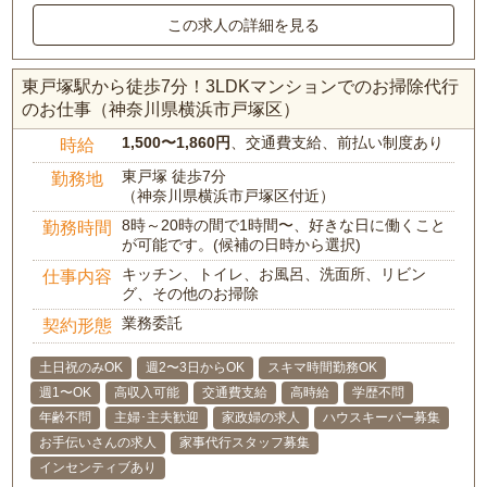
この求人の詳細を見る
東戸塚駅から徒歩7分！3LDKマンションでのお掃除代行
のお仕事（神奈川県横浜市戸塚区）
1,500〜1,860円
、交通費支給、前払い制度あり
時給
東戸塚 徒歩7分
勤務地
（神奈川県横浜市戸塚区付近）
8時～20時の間で1時間〜、好きな日に働くこと
勤務時間
が可能です。(候補の日時から選択)
キッチン、トイレ、お風呂、洗面所、リビン
仕事内容
グ、その他のお掃除
業務委託
契約形態
土日祝のみOK
週2〜3日からOK
スキマ時間勤務OK
週1〜OK
高収入可能
交通費支給
高時給
学歴不問
年齢不問
主婦･主夫歓迎
家政婦の求人
ハウスキーパー募集
お手伝いさんの求人
家事代行スタッフ募集
インセンティブあり