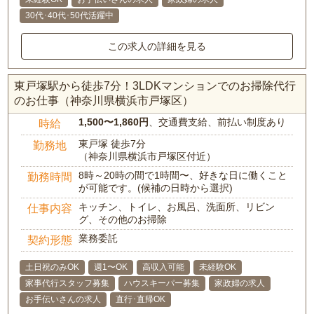
30代･40代･50代活躍中
この求人の詳細を見る
東戸塚駅から徒歩7分！3LDKマンションでのお掃除代行
のお仕事（神奈川県横浜市戸塚区）
1,500〜1,860円
、交通費支給、前払い制度あり
時給
東戸塚 徒歩7分
勤務地
（神奈川県横浜市戸塚区付近）
8時～20時の間で1時間〜、好きな日に働くこと
勤務時間
が可能です。(候補の日時から選択)
キッチン、トイレ、お風呂、洗面所、リビン
仕事内容
グ、その他のお掃除
業務委託
契約形態
土日祝のみOK
週1〜OK
高収入可能
未経験OK
家事代行スタッフ募集
ハウスキーパー募集
家政婦の求人
お手伝いさんの求人
直行･直帰OK