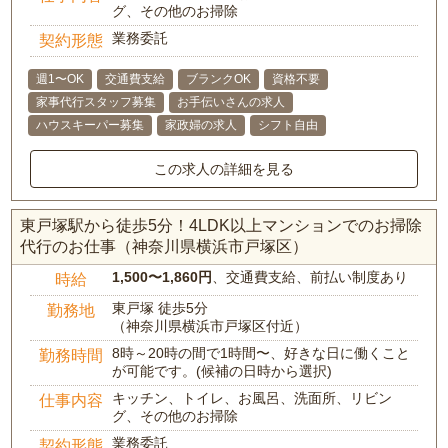
グ、その他のお掃除
業務委託
契約形態
週1〜OK
交通費支給
ブランクOK
資格不要
家事代行スタッフ募集
お手伝いさんの求人
ハウスキーパー募集
家政婦の求人
シフト自由
この求人の詳細を見る
東戸塚駅から徒歩5分！4LDK以上マンションでのお掃除
代行のお仕事（神奈川県横浜市戸塚区）
1,500〜1,860円
、交通費支給、前払い制度あり
時給
東戸塚 徒歩5分
勤務地
（神奈川県横浜市戸塚区付近）
8時～20時の間で1時間〜、好きな日に働くこと
勤務時間
が可能です。(候補の日時から選択)
キッチン、トイレ、お風呂、洗面所、リビン
仕事内容
グ、その他のお掃除
業務委託
契約形態