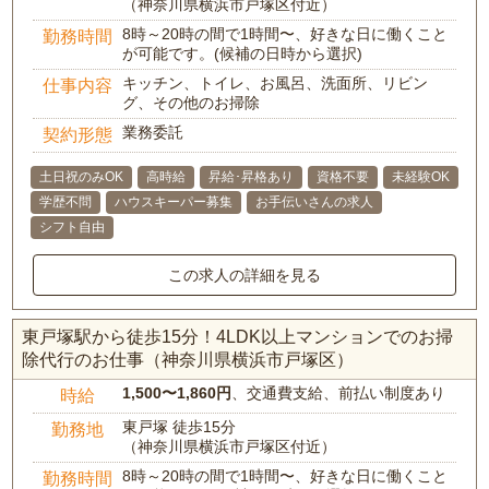
（神奈川県横浜市戸塚区付近）
8時～20時の間で1時間〜、好きな日に働くこと
勤務時間
が可能です。(候補の日時から選択)
キッチン、トイレ、お風呂、洗面所、リビン
仕事内容
グ、その他のお掃除
業務委託
契約形態
土日祝のみOK
高時給
昇給･昇格あり
資格不要
未経験OK
学歴不問
ハウスキーパー募集
お手伝いさんの求人
シフト自由
この求人の詳細を見る
東戸塚駅から徒歩15分！4LDK以上マンションでのお掃
除代行のお仕事（神奈川県横浜市戸塚区）
1,500〜1,860円
、交通費支給、前払い制度あり
時給
東戸塚 徒歩15分
勤務地
（神奈川県横浜市戸塚区付近）
8時～20時の間で1時間〜、好きな日に働くこと
勤務時間