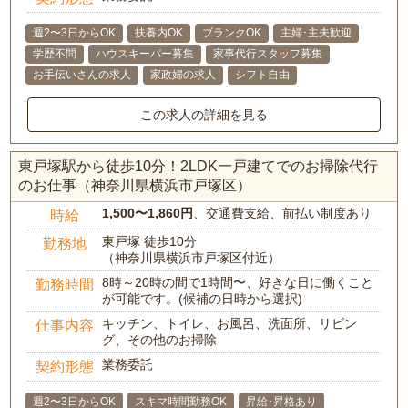
週2〜3日からOK
扶養内OK
ブランクOK
主婦･主夫歓迎
学歴不問
ハウスキーパー募集
家事代行スタッフ募集
お手伝いさんの求人
家政婦の求人
シフト自由
この求人の詳細を見る
東戸塚駅から徒歩10分！2LDK一戸建てでのお掃除代行
のお仕事（神奈川県横浜市戸塚区）
1,500〜1,860円
、交通費支給、前払い制度あり
時給
東戸塚 徒歩10分
勤務地
（神奈川県横浜市戸塚区付近）
8時～20時の間で1時間〜、好きな日に働くこと
勤務時間
が可能です。(候補の日時から選択)
キッチン、トイレ、お風呂、洗面所、リビン
仕事内容
グ、その他のお掃除
業務委託
契約形態
週2〜3日からOK
スキマ時間勤務OK
昇給･昇格あり