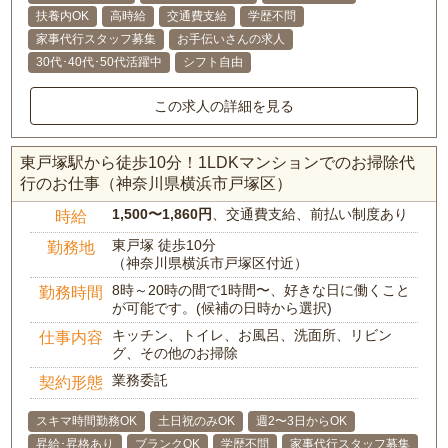
扶養内OK
高時給
交通費支給
学歴不問
家事代行スタッフ募集
お手伝いさんの求人
30代･40代･50代活躍中
シフト自由
この求人の詳細を見る
東戸塚駅から徒歩10分！1LDKマンションでのお掃除代
行のお仕事（神奈川県横浜市戸塚区）
1,500〜1,860円
、交通費支給、前払い制度あり
時給
東戸塚 徒歩10分
勤務地
（神奈川県横浜市戸塚区付近）
8時～20時の間で1時間〜、好きな日に働くこと
勤務時間
が可能です。(候補の日時から選択)
キッチン、トイレ、お風呂、洗面所、リビン
仕事内容
グ、その他のお掃除
業務委託
契約形態
スキマ時間勤務OK
土日祝のみOK
週2〜3日からOK
昇給･昇格あり
ブランクOK
学歴不問
家事代行スタッフ募集