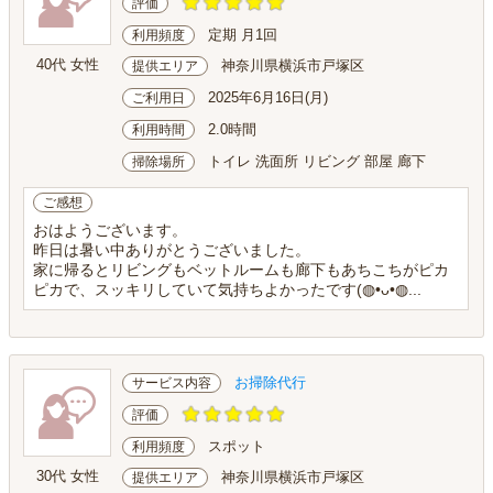
評価
定期 月1回
利用頻度
40代 女性
神奈川県横浜市戸塚区
提供エリア
2025年6月16日(月)
ご利用日
2.0時間
利用時間
トイレ 洗面所 リビング 部屋 廊下
掃除場所
ご感想
おはようございます。
昨日は暑い中ありがとうございました。
家に帰るとリビングもベットルームも廊下もあちこちがピカ
ピカで、スッキリしていて気持ちよかったです(⁠◍⁠•⁠ᴗ⁠•⁠◍⁠...
お掃除代行
サービス内容
評価
スポット
利用頻度
30代 女性
神奈川県横浜市戸塚区
提供エリア