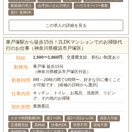
家政婦の求人
お手伝いさんの求人
ハウスキーパー募集
直行･直帰OK
この求人の詳細を見る
東戸塚駅から徒歩15分！2LDKマンションでのお掃除代
行のお仕事（神奈川県横浜市戸塚区）
1,500〜1,860円
、交通費支給、前払い制度あり
時給
東戸塚 徒歩15分
勤務地
（神奈川県横浜市戸塚区付近）
8時～20時の間で1時間〜、好きな日に働くこと
勤務時間
が可能です。(候補の日時から選択)
キッチン、トイレ、お風呂、洗面所、リビン
仕事内容
グ、その他のお掃除
業務委託
契約形態
スキマ時間勤務OK
週1〜OK
週2〜3日からOK
高収入可能
交通費支給
高時給
扶養内OK
学歴不問
資格不要
未経験OK
お手伝いさんの求人
家政婦の求人