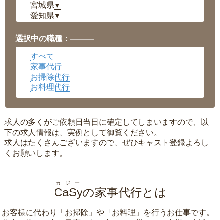
宮城県
▼
愛知県
▼
福井県
▼
岡山県
▼
選択中の職種：———
広島県
▼
すべて
沖縄県
▼
家事代行
お掃除代行
お料理代行
求人の多くがご依頼日当日に確定してしまいますので、以
下の求人情報は、実例として御覧ください。
求人はたくさんございますので、ぜひキャスト登録よろし
くお願いします。
カジー
CaSy
の家事代行とは
お客様に代わり「
お掃除
」や「
お料理
」を行うお仕事です。