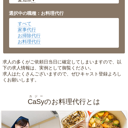
▼
福井県
▼
岡山県
▼
選択中の職種：お料理代行
広島県
▼
すべて
沖縄県
▼
家事代行
お掃除代行
お料理代行
求人の多くがご依頼日当日に確定してしまいますので、以
下の求人情報は、実例として御覧ください。
求人はたくさんございますので、ぜひキャスト登録よろし
くお願いします。
カジー
CaSy
のお料理代行とは