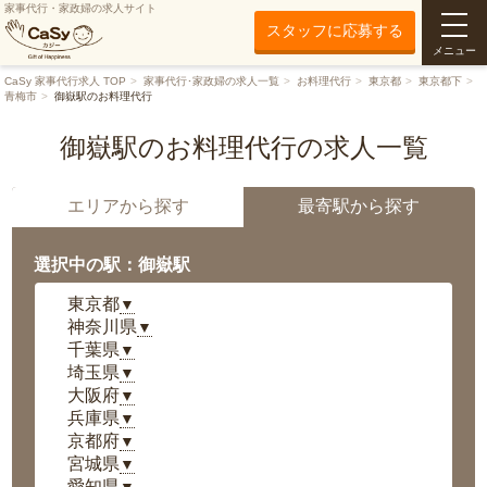
家事代行・家政婦の求人サイト
スタッフに応募する
メニュー
CaSy 家事代行求人 TOP
家事代行･家政婦の求人一覧
お料理代行
東京都
東京都下
青梅市
御嶽駅のお料理代行
御嶽駅のお料理代行の求人一覧
エリアから探す
最寄駅から探す
選択中の駅：御嶽駅
東京都
▼
神奈川県
▼
千葉県
▼
埼玉県
▼
大阪府
▼
兵庫県
▼
京都府
▼
宮城県
▼
愛知県