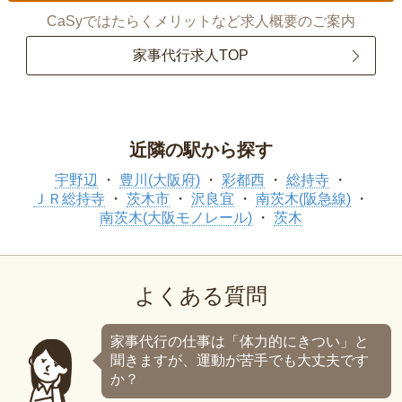
CaSyではたらくメリットなど求人概要のご案内
家事代行求人TOP
近隣の駅から探す
宇野辺
豊川(大阪府)
彩都西
総持寺
ＪＲ総持寺
茨木市
沢良宜
南茨木(阪急線)
南茨木(大阪モノレール)
茨木
よくある質問
家事代行の仕事は「体力的にきつい」と
聞きますが、運動が苦手でも大丈夫です
か？