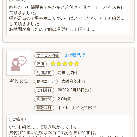
散らかった部屋もテキパキと片付けて頂き、アドバイスもし
て頂きました。
猫が居るので毛やホコリがいっぱいでしたが、とても綺麗に
して頂きました。
お時間が余ったので他の場所もして頂きま...
お掃除代行
サービス内容
評価
定期 月2回
利用頻度
40代 女性
大阪府茨木市
提供エリア
2026年3月18日(水)
ご利用日
2.0時間
利用時間
トイレ リビング 部屋
掃除場所
ご感想
いつも綺麗にして頂き助かってます。
片付けて頂いた後は本当に気分が良いですね。