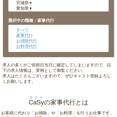
宮城県
▼
愛知県
▼
福井県
▼
岡山県
▼
選択中の職種：家事代行
広島県
▼
すべて
沖縄県
▼
家事代行
お掃除代行
お料理代行
求人の多くがご依頼日当日に確定してしまいますので、以
下の求人情報は、実例として御覧ください。
求人はたくさんございますので、ぜひキャスト登録よろし
くお願いします。
カジー
CaSy
の家事代行とは
お客様に代わり「
お掃除
」や「
お料理
」を行うお仕事です。