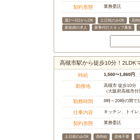
業務委託
契約形態
週2〜3日からOK
土日祝のみOK
高時
家政婦の求人
家事代行スタッフ募集
高槻市駅から徒歩10分！2LD
1,500〜1,860円
、
時給
高槻市 徒歩10分
勤務地
（大阪府高槻市付
8時～20時の間
勤務時間
キッチン、トイレ
仕事内容
業務委託
契約形態
土日祝のみOK
高時給
資格不要