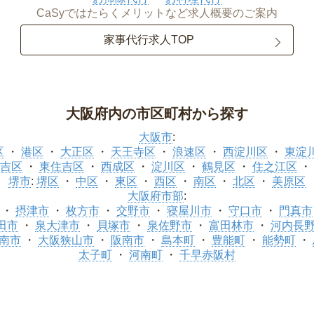
CaSyではたらくメリットなど求人概要のご案内
家事代行求人TOP
大阪府内の市区町村から探す
大阪市
:
区
港区
大正区
天王寺区
浪速区
西淀川区
東淀
吉区
東住吉区
西成区
淀川区
鶴見区
住之江区
堺市
:
堺区
中区
東区
西区
南区
北区
美原区
大阪府市部
:
摂津市
枚方市
交野市
寝屋川市
守口市
門真市
田市
泉大津市
貝塚市
泉佐野市
富田林市
河内長
南市
大阪狭山市
阪南市
島本町
豊能町
能勢町
太子町
河南町
千早赤阪村