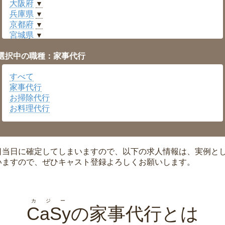
大阪府
▼
兵庫県
▼
京都府
▼
宮城県
▼
愛知県
▼
選択中の職種：家事代行
福井県
▼
岡山県
▼
すべて
広島県
▼
家事代行
沖縄県
▼
お掃除代行
お料理代行
日当日に確定してしまいますので、以下の求人情報は、実例と
いますので、ぜひキャスト登録よろしくお願いします。
カジー
CaSy
の家事代行とは