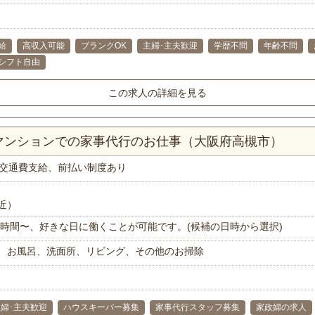
給
高収入可能
ブランクOK
主婦･主夫歓迎
学歴不問
年齢不問
シフト自由
この求人の詳細を見る
Kマンションでの家事代行のお仕事（大阪府高槻市）
交通費支給、前払い制度あり
近）
で1時間〜、好きな日に働くことが可能です。(候補の日時から選択)
、お風呂、洗面所、リビング、その他のお掃除
主婦･主夫歓迎
ハウスキーパー募集
家事代行スタッフ募集
家政婦の求人