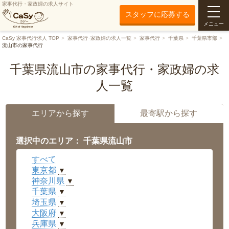
家事代行・家政婦の求人サイト
スタッフに応募する
メニュー
CaSy 家事代行求人 TOP
家事代行･家政婦の求人一覧
家事代行
千葉県
千葉県市部
流山市の家事代行
千葉県流山市の家事代行・家政婦の求
人一覧
エリアから探す
最寄駅から探す
選択中のエリア： 千葉県流山市
すべて
東京都
▼
神奈川県
▼
千葉県
▼
埼玉県
▼
大阪府
▼
兵庫県
▼