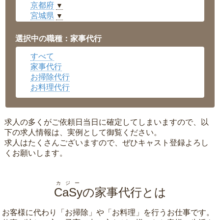
京都府
▼
宮城県
▼
愛知県
▼
福井県
▼
選択中の職種：家事代行
岡山県
▼
すべて
広島県
▼
家事代行
沖縄県
▼
お掃除代行
お料理代行
求人の多くがご依頼日当日に確定してしまいますので、以
下の求人情報は、実例として御覧ください。
求人はたくさんございますので、ぜひキャスト登録よろし
くお願いします。
カジー
CaSy
の家事代行とは
お客様に代わり「
お掃除
」や「
お料理
」を行うお仕事です。