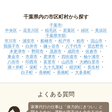
千葉県内の市区町村から探す
千葉市
:
中央区
花見川区
稲毛区
若葉区
緑区
美浜区
千葉県市部
:
市川市
浦安市
船橋市
松戸市
柏市
流山市
我孫子市
白井市
鎌ヶ谷市
八千代市
習志野市
木更津市
野田市
茂原市
成田市
佐倉市
東金市
市原市
君津市
四街道市
袖ケ浦市
八街市
印西市
富里市
山武市
大網白里市
酒々井町
栄町
九十九里町
睦沢町
長生村
白子町
長柄町
長南町
大多喜町
よくある質問
家事代行の仕事は「体力的にきつい」と