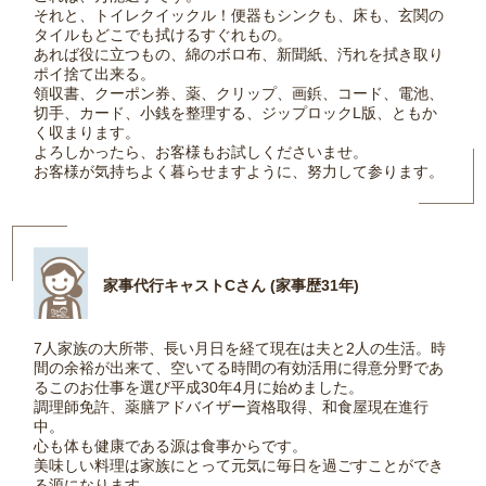
それと、トイレクイックル！便器もシンクも、床も、玄関の
タイルもどこでも拭けるすぐれもの。
あれば役に立つもの、綿のボロ布、新聞紙、汚れを拭き取り
ポイ捨て出来る。
領収書、クーポン券、薬、クリップ、画鋲、コード、電池、
切手、カード、小銭を整理する、ジップロックL版、ともか
く収まります。
よろしかったら、お客様もお試しくださいませ。
お客様が気持ちよく暮らせますように、努力して参ります。
家事代行キャストCさん (家事歴31年)
7人家族の大所帯、長い月日を経て現在は夫と2人の生活。時
間の余裕が出来て、空いてる時間の有効活用に得意分野であ
るこのお仕事を選び平成30年4月に始めました。
調理師免許、薬膳アドバイザー資格取得、和食屋現在進行
中。
心も体も健康である源は食事からです。
美味しい料理は家族にとって元気に毎日を過ごすことができ
る源になります。