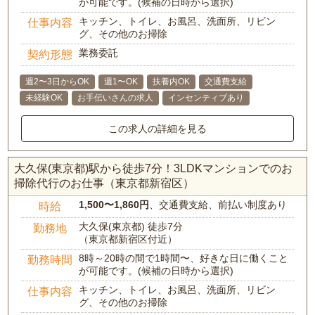
が可能です。(候補の日時から選択)
キッチン、トイレ、お風呂、洗面所、リビン
仕事内容
グ、その他のお掃除
業務委託
契約形態
週2〜3日からOK
週1〜OK
扶養内OK
交通費支給
未経験OK
お手伝いさんの求人
インセンティブあり
この求人の詳細を見る
大久保(東京都)駅から徒歩7分！3LDKマンションでのお
掃除代行のお仕事（東京都新宿区）
1,500〜1,860円
、交通費支給、前払い制度あり
時給
大久保(東京都) 徒歩7分
勤務地
（東京都新宿区付近）
8時～20時の間で1時間〜、好きな日に働くこと
勤務時間
が可能です。(候補の日時から選択)
キッチン、トイレ、お風呂、洗面所、リビン
仕事内容
グ、その他のお掃除