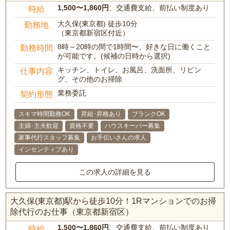
1,500〜1,860円
、交通費支給、前払い制度あり
時給
大久保(東京都) 徒歩10分
勤務地
（東京都新宿区付近）
8時～20時の間で1時間〜、好きな日に働くこと
勤務時間
が可能です。(候補の日時から選択)
キッチン、トイレ、お風呂、洗面所、リビン
仕事内容
グ、その他のお掃除
業務委託
契約形態
スキマ時間勤務OK
昇給･昇格あり
ブランクOK
主婦･主夫歓迎
資格不要
ハウスキーパー募集
家事代行スタッフ募集
お手伝いさんの求人
インセンティブあり
この求人の詳細を見る
大久保(東京都)駅から徒歩10分！1Rマンションでのお掃
除代行のお仕事（東京都新宿区）
1,500〜1,860円
、交通費支給、前払い制度あり
時給