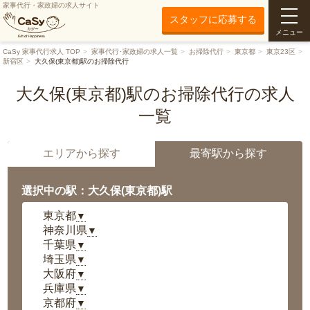
家事代行・家政婦の求人サイト
スタッフに応募する
メニュー
CaSy 家事代行求人 TOP
家事代行･家政婦の求人一覧
お掃除代行
東京都
東京23区
新宿区
大久保(東京都)駅のお掃除代行
大久保(東京都)駅のお掃除代行の求人
一覧
エリアから探す
最寄駅から探す
選択中の駅：大久保(東京都)駅
東京都
▼
神奈川県
▼
千葉県
▼
埼玉県
▼
大阪府
▼
兵庫県
▼
京都府
▼