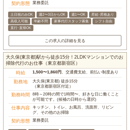
業務委託
契約形態
土日祝のみOK
週2〜3日からOK
週1〜OK
昇給･昇格あり
高収入可能
年齢不問
家事代行スタッフ募集
シフト自由
直行･直帰OK
この求人の詳細を見る
大久保(東京都)駅から徒歩15分！2LDKマンションでのお
掃除代行のお仕事（東京都新宿区）
1,500〜1,860円
、交通費支給、前払い制度あり
時給
大久保(東京都) 徒歩15分
勤務地
（東京都新宿区付近）
8時～20時の間で1時間〜、好きな日に働くこと
勤務時間
が可能です。(候補の日時から選択)
キッチン、トイレ、お風呂、洗面所、リビン
仕事内容
グ、その他のお掃除
業務委託
契約形態