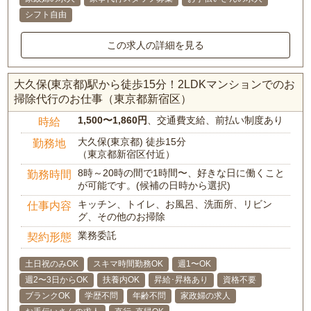
シフト自由
この求人の詳細を見る
大久保(東京都)駅から徒歩15分！2LDKマンションでのお
掃除代行のお仕事（東京都新宿区）
1,500〜1,860円
、交通費支給、前払い制度あり
時給
大久保(東京都) 徒歩15分
勤務地
（東京都新宿区付近）
8時～20時の間で1時間〜、好きな日に働くこと
勤務時間
が可能です。(候補の日時から選択)
キッチン、トイレ、お風呂、洗面所、リビン
仕事内容
グ、その他のお掃除
業務委託
契約形態
土日祝のみOK
スキマ時間勤務OK
週1〜OK
週2〜3日からOK
扶養内OK
昇給･昇格あり
資格不要
ブランクOK
学歴不問
年齢不問
家政婦の求人