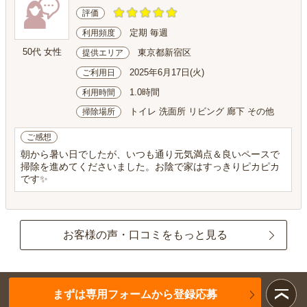
評価
定期 毎週
利用頻度
50代 女性
東京都新宿区
提供エリア
2025年6月17日(火)
ご利用日
1.0時間
利用時間
トイレ 洗面所 リビング 廊下 その他
掃除場所
ご感想
朝から暑い日でしたが、いつも通り元気満点＆良いペースで
掃除を進めてくださいました。お陰で家はすっきりピカピカ
です✨
お客様の声・口コミをもっと見る
まずは専用フォームから登録応募