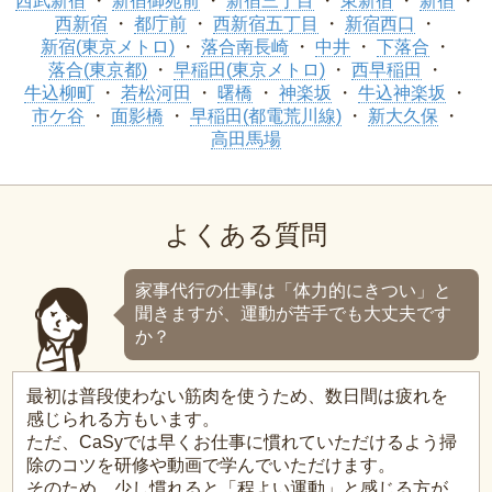
西武新宿
新宿御苑前
新宿三丁目
東新宿
新宿
西新宿
都庁前
西新宿五丁目
新宿西口
新宿(東京メトロ)
落合南長崎
中井
下落合
落合(東京都)
早稲田(東京メトロ)
西早稲田
牛込柳町
若松河田
曙橋
神楽坂
牛込神楽坂
市ケ谷
面影橋
早稲田(都電荒川線)
新大久保
高田馬場
よくある質問
家事代行の仕事は「体力的にきつい」と
聞きますが、運動が苦手でも大丈夫です
か？
最初は普段使わない筋肉を使うため、数日間は疲れを
感じられる方もいます。
ただ、CaSyでは早くお仕事に慣れていただけるよう掃
除のコツを研修や動画で学んでいただけます。
そのため、少し慣れると「程よい運動」と感じる方が