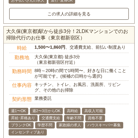
お手伝いさんの求人
直行･直帰OK
この求人の詳細を見る
大久保(東京都)駅から徒歩3分！2LDKマンションでのお
掃除代行のお仕事（東京都新宿区）
1,500〜1,860円
、交通費支給、前払い制度あり
時給
大久保(東京都) 徒歩3分
勤務地
（東京都新宿区付近）
8時～20時の間で1時間〜、好きな日に働くこと
勤務時間
が可能です。(候補の日時から選択)
キッチン、トイレ、お風呂、洗面所、リビン
仕事内容
グ、その他のお掃除
業務委託
契約形態
週1〜OK
週2〜3日からOK
高時給
高収入可能
昇給･昇格あり
交通費支給
年齢不問
資格不要
ブランクOK
学歴不問
家政婦の求人
ハウスキーパー募集
インセンティブあり