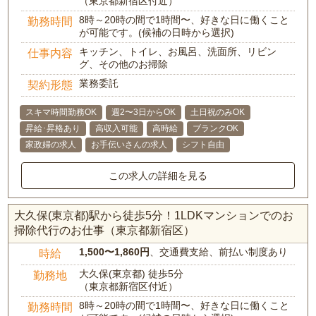
（東京都新宿区付近）
8時～20時の間で1時間〜、好きな日に働くこと
勤務時間
が可能です。(候補の日時から選択)
キッチン、トイレ、お風呂、洗面所、リビン
仕事内容
グ、その他のお掃除
業務委託
契約形態
スキマ時間勤務OK
週2〜3日からOK
土日祝のみOK
昇給･昇格あり
高収入可能
高時給
ブランクOK
家政婦の求人
お手伝いさんの求人
シフト自由
この求人の詳細を見る
大久保(東京都)駅から徒歩5分！1LDKマンションでのお
掃除代行のお仕事（東京都新宿区）
1,500〜1,860円
、交通費支給、前払い制度あり
時給
大久保(東京都) 徒歩5分
勤務地
（東京都新宿区付近）
8時～20時の間で1時間〜、好きな日に働くこと
勤務時間