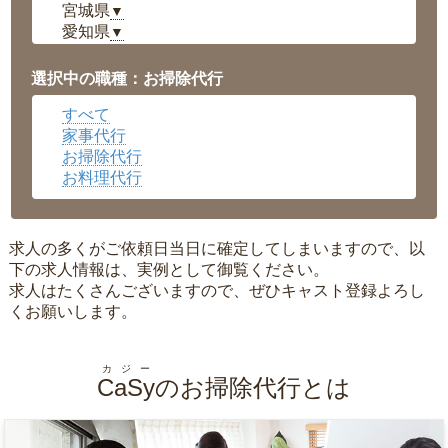
宮城県
▼
愛知県
▼
福井県
▼
岡山県
▼
選択中の職種：お掃除代行
広島県
▼
すべて
沖縄県
▼
家事代行
お掃除代行
お料理代行
求人の多くがご依頼日当日に確定してしまいますので、以
下の求人情報は、実例として御覧ください。
求人はたくさんございますので、ぜひキャスト登録よろし
くお願いします。
カジー
CaSy
のお掃除代行とは