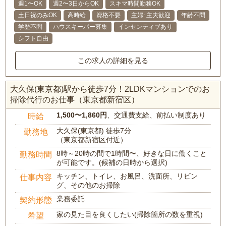
週1〜OK
週2〜3日からOK
スキマ時間勤務OK
土日祝のみOK
高時給
資格不要
主婦･主夫歓迎
年齢不問
学歴不問
ハウスキーパー募集
インセンティブあり
シフト自由
この求人の詳細を見る
大久保(東京都)駅から徒歩7分！2LDKマンションでのお
掃除代行のお仕事（東京都新宿区）
1,500〜1,860円
、交通費支給、前払い制度あり
時給
大久保(東京都) 徒歩7分
勤務地
（東京都新宿区付近）
8時～20時の間で1時間〜、好きな日に働くこと
勤務時間
が可能です。(候補の日時から選択)
キッチン、トイレ、お風呂、洗面所、リビン
仕事内容
グ、その他のお掃除
業務委託
契約形態
家の見た目を良くしたい(掃除箇所の数を重視)
希望