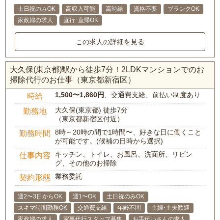
土日祝のみOK
高収入可能
高時給
資格不要
ブランクOK
家政婦の求人
直行･直帰OK
この求人の詳細を見る
大久保(東京都)駅から徒歩7分！2LDKマンションでのお
掃除代行のお仕事（東京都新宿区）
1,500〜1,860円
、交通費支給、前払い制度あり
時給
大久保(東京都) 徒歩7分
勤務地
（東京都新宿区付近）
8時～20時の間で1時間〜、好きな日に働くこと
勤務時間
が可能です。(候補の日時から選択)
キッチン、トイレ、お風呂、洗面所、リビン
仕事内容
グ、その他のお掃除
業務委託
契約形態
週2〜3日からOK
週1〜OK
土日祝のみOK
スキマ時間勤務OK
交通費支給
年齢不問
主婦･主夫歓迎
家政婦の求人
家事代行スタッフ募集
お手伝いさんの求人