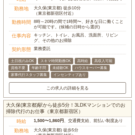
大久保(東京都) 徒歩10分
勤務地
（東京都新宿区付近）
8時～20時の間で1時間〜、好きな日に働くこと
勤務時間
が可能です。(候補の日時から選択)
キッチン、トイレ、お風呂、洗面所、リビン
仕事内容
グ、その他のお掃除
業務委託
契約形態
土日祝のみOK
スキマ時間勤務OK
高時給
高収入可能
資格不要
年齢不問
未経験OK
ハウスキーパー募集
家事代行スタッフ募集
インセンティブあり
この求人の詳細を見る
大久保(東京都)駅から徒歩5分！3LDKマンションでのお
掃除代行のお仕事（東京都新宿区）
1,500〜1,860円
、交通費支給、前払い制度あり
時給
大久保(東京都) 徒歩5分
勤務地