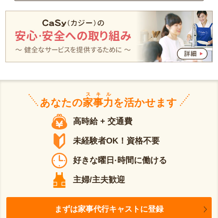
スキル
あなたの
家事力
を活かせます
高時給 + 交通費
未経験者OK！資格不要
好きな曜日·時間に働ける
主婦/主夫歓迎
まずは家事代行キャストに登録