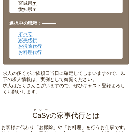
宮城県
▼
愛知県
▼
福井県
▼
岡山県
▼
選択中の職種：———
広島県
▼
すべて
沖縄県
▼
家事代行
お掃除代行
お料理代行
求人の多くがご依頼日当日に確定してしまいますので、以
下の求人情報は、実例として御覧ください。
求人はたくさんございますので、ぜひキャスト登録よろし
くお願いします。
カジー
CaSy
の家事代行とは
お客様に代わり「
お掃除
」や「
お料理
」を行うお仕事です。