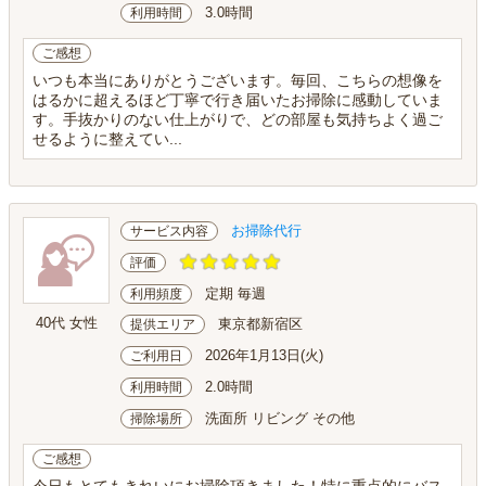
3.0時間
利用時間
ご感想
いつも本当にありがとうございます。毎回、こちらの想像を
はるかに超えるほど丁寧で行き届いたお掃除に感動していま
す。手抜かりのない仕上がりで、どの部屋も気持ちよく過ご
せるように整えてい...
お掃除代行
サービス内容
評価
定期 毎週
利用頻度
40代 女性
東京都新宿区
提供エリア
2026年1月13日(火)
ご利用日
2.0時間
利用時間
洗面所 リビング その他
掃除場所
ご感想
今日もとてもきれいにお掃除頂きました！特に重点的にバス