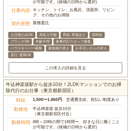
が可能です。(候補の日時から選択)
キッチン、トイレ、お風呂、洗面所、リビン
仕事内容
グ、その他のお掃除
業務委託
契約形態
土日祝のみOK
高収入可能
昇給･昇格あり
高時給
ブランクOK
年齢不問
家事代行スタッフ募集
ハウスキーパー募集
家政婦の求人
お手伝いさんの求人
直行･直帰OK
この求人の詳細を見る
牛込神楽坂駅から徒歩10分！2LDKマンションでのお掃
除代行のお仕事（東京都新宿区）
1,500〜1,860円
、交通費支給、前払い制度あり
時給
牛込神楽坂 徒歩10分
勤務地
（東京都新宿区付近）
8時～20時の間で1時間〜、好きな日に働くこと
勤務時間
が可能です。(候補の日時から選択)