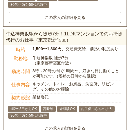
30代･40代･50代活躍中
この求人の詳細を見る
牛込神楽坂駅から徒歩7分！1LDKマンションでのお掃除
代行のお仕事（東京都新宿区）
1,500〜1,860円
、交通費支給、前払い制度あり
時給
牛込神楽坂 徒歩7分
勤務地
（東京都新宿区付近）
8時～20時の間で1時間〜、好きな日に働くこと
勤務時間
が可能です。(候補の日時から選択)
キッチン、トイレ、お風呂、洗面所、リビン
仕事内容
グ、その他のお掃除
業務委託
契約形態
週2〜3日からOK
高時給
未経験OK
お手伝いさんの求人
30代･40代･50代活躍中
この求人の詳細を見る