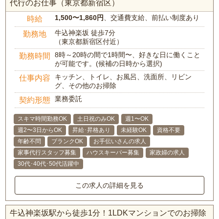
代行のお仕事（東京都新宿区）
1,500〜1,860円
、交通費支給、前払い制度あり
時給
牛込神楽坂 徒歩7分
勤務地
（東京都新宿区付近）
8時～20時の間で1時間〜、好きな日に働くこと
勤務時間
が可能です。(候補の日時から選択)
キッチン、トイレ、お風呂、洗面所、リビン
仕事内容
グ、その他のお掃除
業務委託
契約形態
スキマ時間勤務OK
土日祝のみOK
週1〜OK
週2〜3日からOK
昇給･昇格あり
未経験OK
資格不要
年齢不問
ブランクOK
お手伝いさんの求人
家事代行スタッフ募集
ハウスキーパー募集
家政婦の求人
30代･40代･50代活躍中
この求人の詳細を見る
牛込神楽坂駅から徒歩1分！1LDKマンションでのお掃除