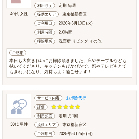
定期 毎週
利用頻度
40代 女性
東京都新宿区
提供エリア
2026年3月10日(火)
ご利用日
2.0時間
利用時間
洗面所 リビング その他
掃除場所
ご感想
本日も大変きれいにお掃除頂きました。床やテーブルなども
拭いてくださり、キッチンもぴかぴかで、窓やテレビもとて
もきれいになり、気持ちよく過ごせます！
お掃除代行
サービス内容
評価
定期 月1回
利用頻度
30代 男性
東京都新宿区
提供エリア
2025年5月25日(日)
ご利用日