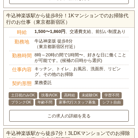
牛込神楽坂駅から徒歩8分！1Kマンションでのお掃除代
行のお仕事（東京都新宿区）
1,500〜1,860円
、交通費支給、前払い制度あり
時給
牛込神楽坂 徒歩8分
勤務地
（東京都新宿区付近）
8時～20時の間で1時間〜、好きな日に働くこと
勤務時間
が可能です。(候補の日時から選択)
キッチン、トイレ、お風呂、洗面所、リビン
仕事内容
グ、その他のお掃除
業務委託
契約形態
土日祝のみOK
扶養内OK
高時給
未経験OK
学歴不問
ブランクOK
年齢不問
家事代行スタッフ募集
シフト自由
この求人の詳細を見る
牛込神楽坂駅から徒歩7分！3LDKマンションでのお掃除