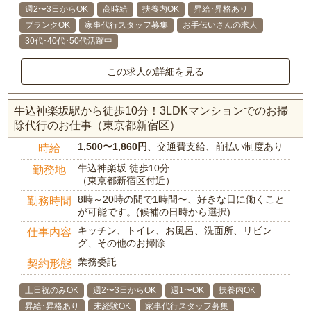
週2〜3日からOK
高時給
扶養内OK
昇給･昇格あり
ブランクOK
家事代行スタッフ募集
お手伝いさんの求人
30代･40代･50代活躍中
この求人の詳細を見る
牛込神楽坂駅から徒歩10分！3LDKマンションでのお掃
除代行のお仕事（東京都新宿区）
1,500〜1,860円
、交通費支給、前払い制度あり
時給
牛込神楽坂 徒歩10分
勤務地
（東京都新宿区付近）
8時～20時の間で1時間〜、好きな日に働くこと
勤務時間
が可能です。(候補の日時から選択)
キッチン、トイレ、お風呂、洗面所、リビン
仕事内容
グ、その他のお掃除
業務委託
契約形態
土日祝のみOK
週2〜3日からOK
週1〜OK
扶養内OK
昇給･昇格あり
未経験OK
家事代行スタッフ募集