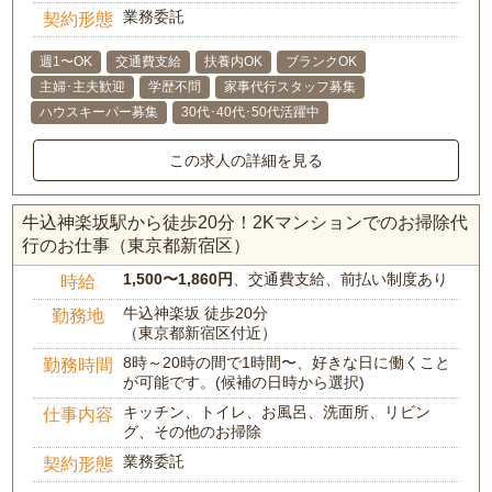
業務委託
契約形態
週1〜OK
交通費支給
扶養内OK
ブランクOK
主婦･主夫歓迎
学歴不問
家事代行スタッフ募集
ハウスキーパー募集
30代･40代･50代活躍中
この求人の詳細を見る
牛込神楽坂駅から徒歩20分！2Kマンションでのお掃除代
行のお仕事（東京都新宿区）
1,500〜1,860円
、交通費支給、前払い制度あり
時給
牛込神楽坂 徒歩20分
勤務地
（東京都新宿区付近）
8時～20時の間で1時間〜、好きな日に働くこと
勤務時間
が可能です。(候補の日時から選択)
キッチン、トイレ、お風呂、洗面所、リビン
仕事内容
グ、その他のお掃除
業務委託
契約形態