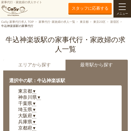
家事代行・家政婦の求人サイト
スタッフに応募する
メニュー
CaSy 家事代行求人 TOP
家事代行･家政婦の求人一覧
東京都
東京23区
新宿区
牛込神楽坂駅の家事代行
牛込神楽坂駅の家事代行・家政婦の求
人一覧
エリアから探す
最寄駅から探す
選択中の駅：牛込神楽坂駅
東京都
▼
神奈川県
▼
千葉県
▼
埼玉県
▼
大阪府
▼
兵庫県
▼
京都府
▼