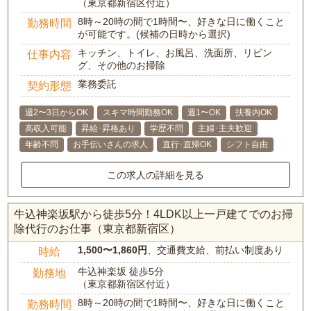
（東京都新宿区付近）
8時～20時の間で1時間〜、好きな日に働くこと
勤務時間
が可能です。(候補の日時から選択)
キッチン、トイレ、お風呂、洗面所、リビン
仕事内容
グ、その他のお掃除
業務委託
契約形態
週2〜3日からOK
スキマ時間勤務OK
週1〜OK
扶養内OK
高収入可能
昇給･昇格あり
学歴不問
主婦･主夫歓迎
年齢不問
お手伝いさんの求人
直行･直帰OK
シフト自由
この求人の詳細を見る
牛込神楽坂駅から徒歩5分！4LDK以上一戸建てでのお掃
除代行のお仕事（東京都新宿区）
1,500〜1,860円
、交通費支給、前払い制度あり
時給
牛込神楽坂 徒歩5分
勤務地
（東京都新宿区付近）
8時～20時の間で1時間〜、好きな日に働くこと
勤務時間