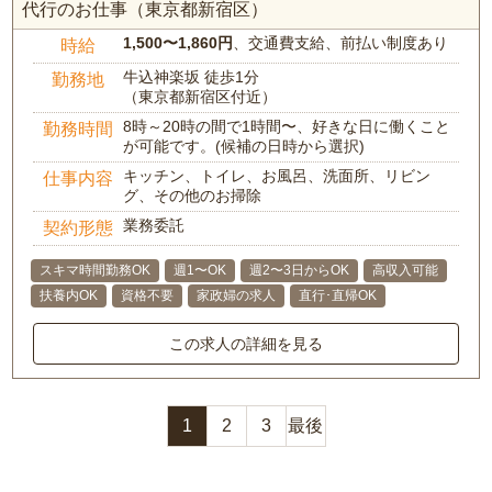
代行のお仕事（東京都新宿区）
1,500〜1,860円
、交通費支給、前払い制度あり
時給
牛込神楽坂 徒歩1分
勤務地
（東京都新宿区付近）
8時～20時の間で1時間〜、好きな日に働くこと
勤務時間
が可能です。(候補の日時から選択)
キッチン、トイレ、お風呂、洗面所、リビン
仕事内容
グ、その他のお掃除
業務委託
契約形態
スキマ時間勤務OK
週1〜OK
週2〜3日からOK
高収入可能
扶養内OK
資格不要
家政婦の求人
直行･直帰OK
この求人の詳細を見る
1
2
3
最後