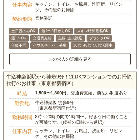
キッチン、トイレ、お風呂、洗面所、リビン
仕事内容
グ、その他のお掃除
業務委託
契約形態
土日祝のみOK
週2〜3日からOK
スキマ時間勤務OK
週1〜OK
交通費支給
主婦･主夫歓迎
ブランクOK
年齢不問
ハウスキーパー募集
30代･40代･50代活躍中
この求人の詳細を見る
牛込神楽坂駅から徒歩9分！2LDKマンションでのお掃除
代行のお仕事（東京都新宿区）
1,500〜1,860円
、交通費支給、前払い制度あり
時給
牛込神楽坂 徒歩9分
勤務地
（東京都新宿区付近）
8時～20時の間で1時間〜、好きな日に働くこと
勤務時間
が可能です。(候補の日時から選択)
キッチン、トイレ、お風呂、洗面所、リビン
仕事内容
グ、その他のお掃除