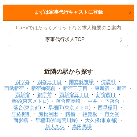
まずは家事代行キャストに登録
CaSyではたらくメリットなど求人概要のご案内
家事代行求人TOP
近隣の駅から探す
四ツ谷
四谷三丁目
国立競技場
信濃町
西武新宿
新宿御苑前
新宿三丁目
東新宿
新宿
西新宿
都庁前
西新宿五丁目
新宿西口
新宿(東京メトロ)
落合南長崎
中井
下落合
落合(東京都)
早稲田(東京メトロ)
西早稲田
牛込柳町
若松河田
曙橋
神楽坂
市ケ谷
面影橋
早稲田(都電荒川線)
大久保(東京都)
新大久保
高田馬場