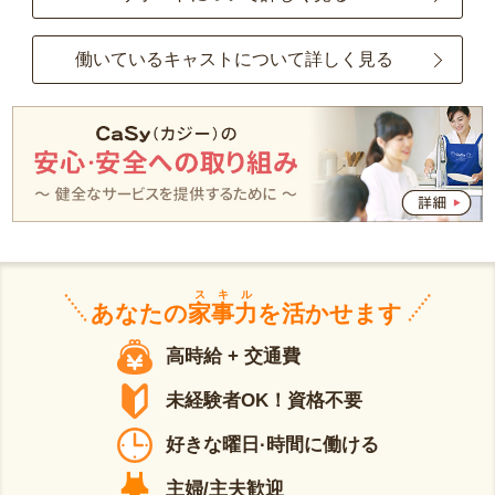
働いているキャストについて詳しく見る
スキル
あなたの
家事力
を活かせます
高時給 + 交通費
未経験者OK！資格不要
好きな曜日·時間に働ける
主婦/主夫歓迎