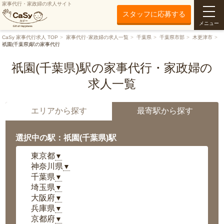
家事代行・家政婦の求人サイト
スタッフに応募する
メニュー
CaSy 家事代行求人 TOP
家事代行･家政婦の求人一覧
千葉県
千葉県市部
木更津市
祇園(千葉県)駅の家事代行
祇園(千葉県)駅の家事代行・家政婦の
求人一覧
エリアから探す
最寄駅から探す
選択中の駅：祇園(千葉県)駅
東京都
▼
神奈川県
▼
千葉県
▼
埼玉県
▼
大阪府
▼
兵庫県
▼
京都府
▼