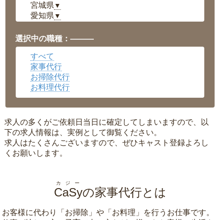
宮城県
▼
愛知県
▼
福井県
▼
岡山県
▼
選択中の職種：———
広島県
▼
すべて
沖縄県
▼
家事代行
お掃除代行
お料理代行
求人の多くがご依頼日当日に確定してしまいますので、以
下の求人情報は、実例として御覧ください。
求人はたくさんございますので、ぜひキャスト登録よろし
くお願いします。
カジー
CaSy
の家事代行とは
お客様に代わり「
お掃除
」や「
お料理
」を行うお仕事です。