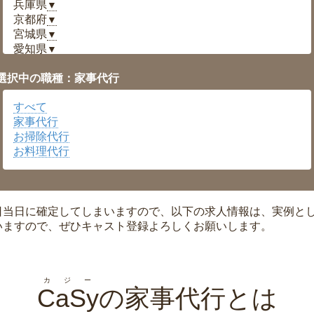
兵庫県
▼
京都府
▼
宮城県
▼
愛知県
▼
福井県
▼
選択中の職種：家事代行
岡山県
▼
広島県
▼
すべて
沖縄県
▼
家事代行
お掃除代行
お料理代行
日当日に確定してしまいますので、以下の求人情報は、実例と
いますので、ぜひキャスト登録よろしくお願いします。
カジー
CaSy
の家事代行とは