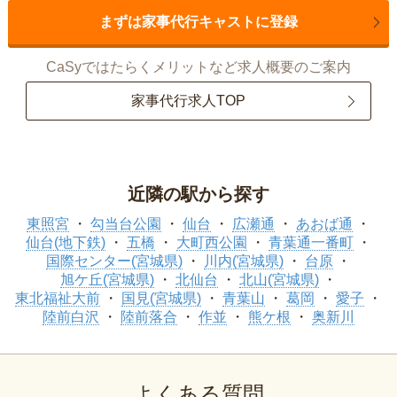
まずは家事代行キャストに登録
CaSyではたらくメリットなど求人概要のご案内
家事代行求人TOP
近隣の駅から探す
東照宮
勾当台公園
仙台
広瀬通
あおば通
仙台(地下鉄)
五橋
大町西公園
青葉通一番町
国際センター(宮城県)
川内(宮城県)
台原
旭ケ丘(宮城県)
北仙台
北山(宮城県)
東北福祉大前
国見(宮城県)
青葉山
葛岡
愛子
陸前白沢
陸前落合
作並
熊ケ根
奥新川
よくある質問