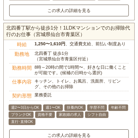
この求人の詳細を見る
北四番丁駅から徒歩1分！1LDKマンションでのお掃除代
行のお仕事（宮城県仙台市青葉区）
1,250〜1,610円
、交通費支給、前払い制度あり
時給
北四番丁 徒歩1分
勤務地
（宮城県仙台市青葉区付近）
8時～20時の間で1時間〜、好きな日に働くこと
勤務時間
が可能です。(候補の日時から選択)
キッチン、トイレ、お風呂、洗面所、リビン
仕事内容
グ、その他のお掃除
業務委託
契約形態
週2〜3日からOK
週1〜OK
扶養内OK
学歴不問
年齢不問
ブランクOK
資格不要
家政婦の求人
シフト自由
直行･直帰OK
この求人の詳細を見る