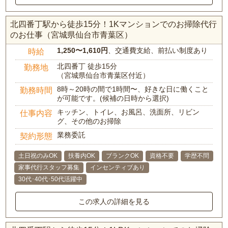
北四番丁駅から徒歩15分！1Kマンションでのお掃除代行
のお仕事（宮城県仙台市青葉区）
1,250〜1,610円
、交通費支給、前払い制度あり
時給
北四番丁 徒歩15分
勤務地
（宮城県仙台市青葉区付近）
8時～20時の間で1時間〜、好きな日に働くこと
勤務時間
が可能です。(候補の日時から選択)
キッチン、トイレ、お風呂、洗面所、リビン
仕事内容
グ、その他のお掃除
業務委託
契約形態
土日祝のみOK
扶養内OK
ブランクOK
資格不要
学歴不問
家事代行スタッフ募集
インセンティブあり
30代･40代･50代活躍中
この求人の詳細を見る