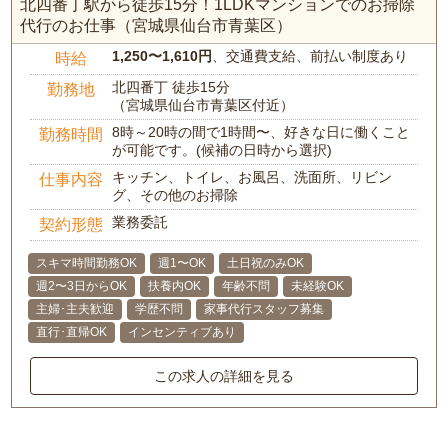
北四番丁駅から徒歩15分！1LDKマンションでのお掃除
代行のお仕事（宮城県仙台市青葉区）
1,250〜1,610円
、交通費支給、前払い制度あり
時給
北四番丁 徒歩15分
勤務地
（宮城県仙台市青葉区付近）
8時～20時の間で1時間〜、好きな日に働くこと
勤務時間
が可能です。(候補の日時から選択)
キッチン、トイレ、お風呂、洗面所、リビン
仕事内容
グ、その他のお掃除
業務委託
契約形態
スキマ時間勤務OK
週1〜OK
土日祝のみOK
週2〜3日からOK
扶養内OK
年齢不問
未経験OK
主婦･主夫歓迎
学歴不問
家事代行スタッフ募集
直行･直帰OK
インセンティブあり
この求人の詳細を見る