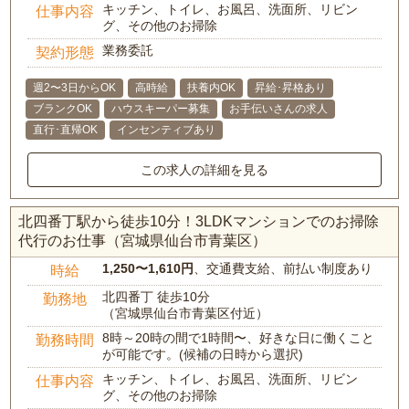
キッチン、トイレ、お風呂、洗面所、リビン
仕事内容
グ、その他のお掃除
業務委託
契約形態
週2〜3日からOK
高時給
扶養内OK
昇給･昇格あり
ブランクOK
ハウスキーパー募集
お手伝いさんの求人
直行･直帰OK
インセンティブあり
この求人の詳細を見る
北四番丁駅から徒歩10分！3LDKマンションでのお掃除
代行のお仕事（宮城県仙台市青葉区）
1,250〜1,610円
、交通費支給、前払い制度あり
時給
北四番丁 徒歩10分
勤務地
（宮城県仙台市青葉区付近）
8時～20時の間で1時間〜、好きな日に働くこと
勤務時間
が可能です。(候補の日時から選択)
キッチン、トイレ、お風呂、洗面所、リビン
仕事内容
グ、その他のお掃除