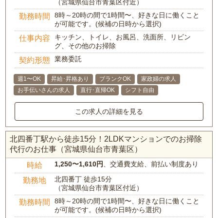
（宮城県仙台市青葉区付近）
8時～20時の間で1時間〜、好きな日に働くこと
勤務時間
が可能です。(候補の日時から選択)
キッチン、トイレ、お風呂、洗面所、リビン
仕事内容
グ、その他のお掃除
業務委託
契約形態
週1〜OK
昇給･昇格あり
ブランクOK
家政婦の求人
お手伝いさんの求人
直行･直帰OK
シフト自由
この求人の詳細を見る
北四番丁駅から徒歩15分！2LDKマンションでのお掃除
代行のお仕事（宮城県仙台市青葉区）
1,250〜1,610円
、交通費支給、前払い制度あり
時給
北四番丁 徒歩15分
勤務地
（宮城県仙台市青葉区付近）
8時～20時の間で1時間〜、好きな日に働くこと
勤務時間
が可能です。(候補の日時から選択)