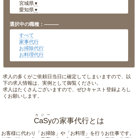
宮城県
▼
愛知県
▼
福井県
▼
岡山県
▼
選択中の職種：———
広島県
▼
すべて
沖縄県
▼
家事代行
お掃除代行
お料理代行
求人の多くがご依頼日当日に確定してしまいますので、以
下の求人情報は、実例として御覧ください。
求人はたくさんございますので、ぜひキャスト登録よろし
くお願いします。
カジー
CaSy
の家事代行とは
お客様に代わり「
お掃除
」や「
お料理
」を行うお仕事です。