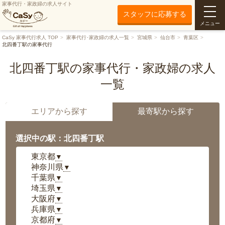
家事代行・家政婦の求人サイト
スタッフに応募する
メニュー
CaSy 家事代行求人 TOP
家事代行･家政婦の求人一覧
宮城県
仙台市
青葉区
北四番丁駅の家事代行
北四番丁駅の家事代行・家政婦の求人
一覧
エリアから探す
最寄駅から探す
選択中の駅：北四番丁駅
東京都
▼
神奈川県
▼
千葉県
▼
埼玉県
▼
大阪府
▼
兵庫県
▼
京都府
▼