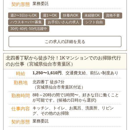
業務委託
契約形態
週2〜3日からOK
週1〜OK
扶養内OK
未経験OK
資格不要
ハウスキーパー募集
お手伝いさんの求人
シフト自由
30代･40代･50代活躍中
この求人の詳細を見る
北四番丁駅から徒歩7分！1Kマンションでのお掃除代行
のお仕事（宮城県仙台市青葉区）
1,250〜1,610円
、交通費支給、前払い制度あり
時給
北四番丁 徒歩7分
勤務地
（宮城県仙台市青葉区付近）
8時～20時の間で1時間〜、好きな日に働くこと
勤務時間
が可能です。(候補の日時から選択)
キッチン、トイレ、お風呂、洗面所、リビン
仕事内容
グ、その他のお掃除
業務委託
契約形態