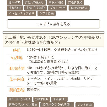
週1〜OK
昇給･昇格あり
高収入可能
交通費支給
扶養内OK
主婦･主夫歓迎
ブランクOK
家政婦の求人
インセンティブあり
シフト自由
この求人の詳細を見る
北四番丁駅から徒歩10分！1Kマンションでのお掃除代行
のお仕事（宮城県仙台市青葉区）
1,250〜1,610円
、交通費支給、前払い制度あり
時給
北四番丁 徒歩10分
勤務地
（宮城県仙台市青葉区付近）
8時～20時の間で1時間〜、好きな日に働くこと
勤務時間
が可能です。(候補の日時から選択)
キッチン、トイレ、お風呂、洗面所、リビン
仕事内容
グ、その他のお掃除
業務委託
契約形態
週2〜3日からOK
扶養内OK
未経験OK
家事代行スタッフ募集
30代･40代･50代活躍中
シフト自由