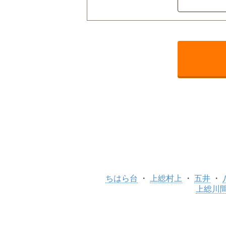
ちはら台
上総村上
五井
上総川