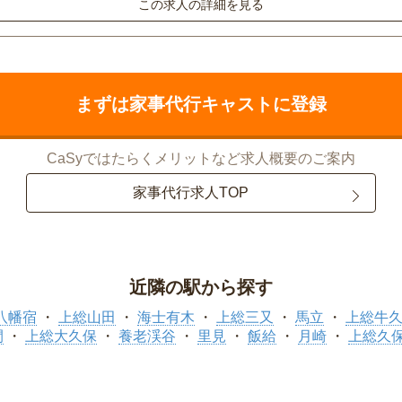
この求人の詳細を見る
まずは家事代行キャストに登録
CaSyではたらくメリットなど求人概要のご案内
家事代行求人TOP
近隣の駅から探す
八幡宿
上総山田
海士有木
上総三又
馬立
上総牛
間
上総大久保
養老渓谷
里見
飯給
月崎
上総久