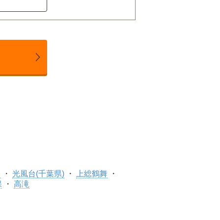
久
光風台(千葉県)
上総鶴舞
保
高滝