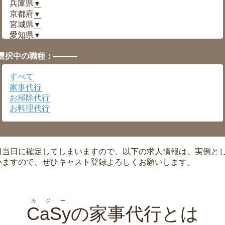
兵庫県
▼
京都府
▼
宮城県
▼
愛知県
▼
福井県
▼
選択中の職種：———
岡山県
▼
広島県
▼
すべて
沖縄県
▼
家事代行
お掃除代行
お料理代行
日当日に確定してしまいますので、以下の求人情報は、実例と
いますので、ぜひキャスト登録よろしくお願いします。
カジー
CaSy
の家事代行とは