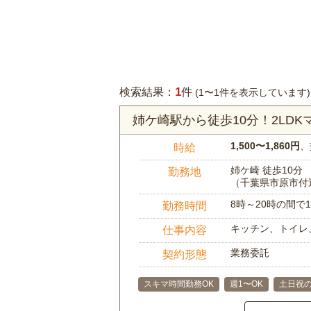
1
検索結果：
件
(1〜1件を表示しています)
姉ケ崎駅から徒歩10分！2LD
1,500〜1,860円
、
時給
姉ケ崎 徒歩10分
勤務地
（千葉県市原市付
8時～20時の間
勤務時間
キッチン、トイレ
仕事内容
業務委託
契約形態
スキマ時間勤務OK
週1〜OK
土日祝の