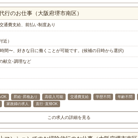
理代行のお仕事（大阪府堺市南区）
交通費支給、前払い制度あり
付近）
で1時間〜、好きな日に働くことが可能です。(候補の日時から選択)
の献立･調理など
OK
昇給･昇格あり
高収入可能
交通費支給
学歴不問
年齢不問
家政婦の求人
直行･直帰OK
この求人の詳細を見る