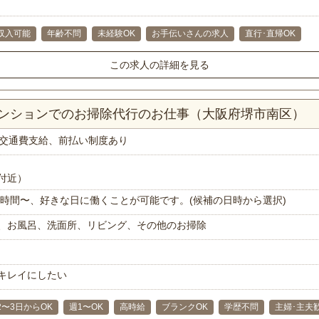
収入可能
年齢不問
未経験OK
お手伝いさんの求人
直行･直帰OK
この求人の詳細を見る
マンションでのお掃除代行のお仕事（大阪府堺市南区）
交通費支給、前払い制度あり
付近）
で1時間〜、好きな日に働くことが可能です。(候補の日時から選択)
、お風呂、洗面所、リビング、その他のお掃除
キレイにしたい
2〜3日からOK
週1〜OK
高時給
ブランクOK
学歴不問
主婦･主夫