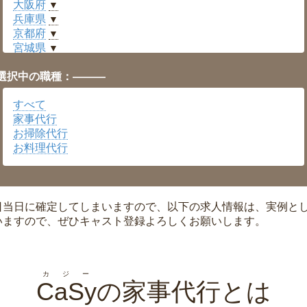
大阪府
▼
兵庫県
▼
京都府
▼
宮城県
▼
愛知県
▼
選択中の職種：———
福井県
▼
岡山県
▼
すべて
広島県
▼
家事代行
沖縄県
▼
お掃除代行
お料理代行
日当日に確定してしまいますので、以下の求人情報は、実例と
いますので、ぜひキャスト登録よろしくお願いします。
カジー
CaSy
の家事代行とは