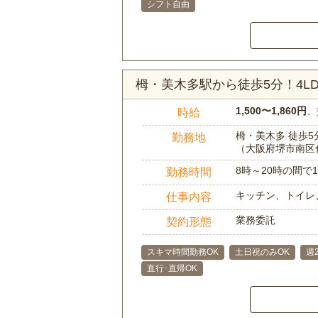
シフト自由
栂・美木多駅から徒歩5分！4
1,500〜1,860円
、
時給
栂・美木多 徒歩5
勤務地
（大阪府堺市南区
8時～20時の間
勤務時間
キッチン、トイレ
仕事内容
業務委託
契約形態
スキマ時間勤務OK
土日祝のみOK
週
直行･直帰OK