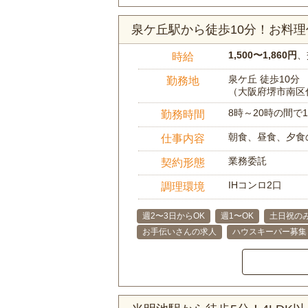
泉ケ丘駅から徒歩10分！お料
1,500〜1,860円
、
時給
泉ケ丘 徒歩10分
勤務地
（大阪府堺市南区
8時～20時の間
勤務時間
朝食、昼食、夕食
仕事内容
業務委託
契約形態
IHコンロ2口
調理環境
週2〜3日からOK
週1〜OK
土日祝のみ
お手伝いさんの求人
ハウスキーパー募集