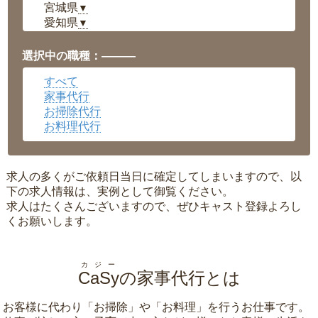
宮城県
▼
愛知県
▼
福井県
▼
岡山県
▼
選択中の職種：———
広島県
▼
すべて
沖縄県
▼
家事代行
お掃除代行
お料理代行
求人の多くがご依頼日当日に確定してしまいますので、以
下の求人情報は、実例として御覧ください。
求人はたくさんございますので、ぜひキャスト登録よろし
くお願いします。
カジー
CaSy
の家事代行とは
お客様に代わり「
お掃除
」や「
お料理
」を行うお仕事です。