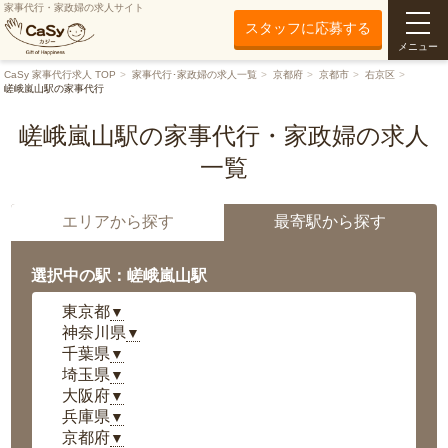
家事代行・家政婦の求人サイト
スタッフに応募する
メニュー
CaSy 家事代行求人 TOP
家事代行･家政婦の求人一覧
京都府
京都市
右京区
嵯峨嵐山駅の家事代行
嵯峨嵐山駅の家事代行・家政婦の求人
一覧
エリアから探す
最寄駅から探す
選択中の駅：嵯峨嵐山駅
東京都
▼
神奈川県
▼
千葉県
▼
埼玉県
▼
大阪府
▼
兵庫県
▼
京都府
▼