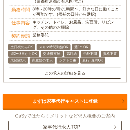
（京都府京都市右京区付近）
8時～20時の間で1時間〜、好きな日に働くこと
勤務時間
が可能です。(候補の日時から選択)
キッチン、トイレ、お風呂、洗面所、リビン
仕事内容
グ、その他のお掃除
業務委託
契約形態
土日祝のみOK
スキマ時間勤務OK
週1〜OK
週2〜3日からOK
交通費支給
高時給
年齢不問
資格不要
未経験OK
家政婦の求人
シフト自由
直行･直帰OK
この求人の詳細を見る
まずは家事代行キャストに登録
CaSyではたらくメリットなど求人概要のご案内
家事代行求人TOP