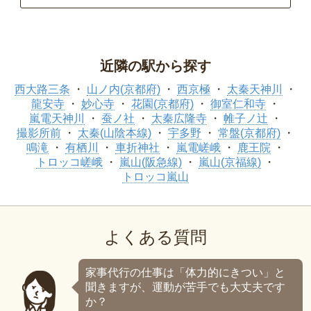
近隣の駅から探す
西大路三条
山ノ内(京都府)
西京極
太秦天神川
龍安寺
妙心寺
花園(京都府)
御室仁和寺
嵐電天神川
蚕ノ社
太秦広隆寺
帷子ノ辻
撮影所前
太秦(山陰本線)
宇多野
常盤(京都府)
鳴滝
有栖川
車折神社
嵐電嵯峨
鹿王院
トロッコ嵯峨
嵐山(阪急線)
嵐山(京福線)
トロッコ嵐山
よくある質問
家事代行の仕事は「体力的にきつい」と
聞きますが、運動が苦手でも大丈夫です
か？