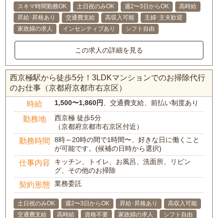
スキマ時間勤務OK
土日祝のみOK
週2〜3日からOK
高時給
昇給･昇格あり
交通費支給
高収入可能
主婦･主夫歓迎
家政婦の求人
インセンティブあり
シフト自由
この求人の詳細を見る
西京極駅から徒歩5分！3LDKマンションでのお掃除代行
のお仕事（京都府京都市右京区）
1,500〜1,860円
、交通費支給、前払い制度あり
時給
西京極 徒歩5分
勤務地
（京都府京都市右京区付近）
8時～20時の間で1時間〜、好きな日に働くこと
勤務時間
が可能です。(候補の日時から選択)
キッチン、トイレ、お風呂、洗面所、リビン
仕事内容
グ、その他のお掃除
業務委託
契約形態
土日祝のみOK
週2〜3日からOK
昇給･昇格あり
高収入可能
交通費支給
高時給
資格不要
家政婦の求人
シフト自由