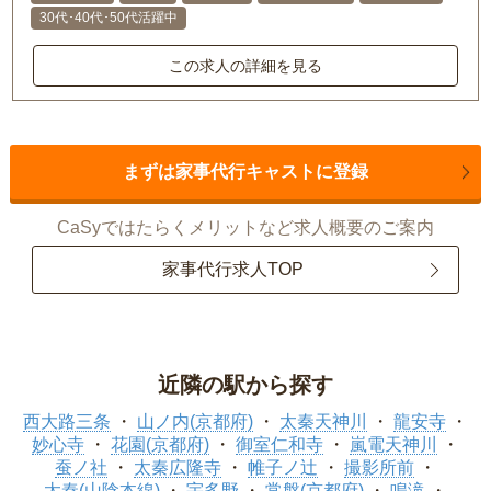
30代･40代･50代活躍中
この求人の詳細を見る
まずは家事代行キャストに登録
CaSyではたらくメリットなど求人概要のご案内
家事代行求人TOP
近隣の駅から探す
西大路三条
山ノ内(京都府)
太秦天神川
龍安寺
妙心寺
花園(京都府)
御室仁和寺
嵐電天神川
蚕ノ社
太秦広隆寺
帷子ノ辻
撮影所前
太秦(山陰本線)
宇多野
常盤(京都府)
鳴滝