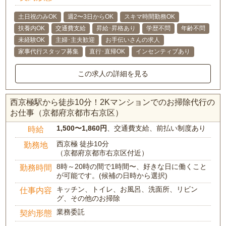
土日祝のみOK
週2〜3日からOK
スキマ時間勤務OK
扶養内OK
交通費支給
昇給･昇格あり
学歴不問
年齢不問
未経験OK
主婦･主夫歓迎
お手伝いさんの求人
家事代行スタッフ募集
直行･直帰OK
インセンティブあり
この求人の詳細を見る
西京極駅から徒歩10分！2Kマンションでのお掃除代行の
お仕事（京都府京都市右京区）
1,500〜1,860円
、交通費支給、前払い制度あり
時給
西京極 徒歩10分
勤務地
（京都府京都市右京区付近）
8時～20時の間で1時間〜、好きな日に働くこと
勤務時間
が可能です。(候補の日時から選択)
キッチン、トイレ、お風呂、洗面所、リビン
仕事内容
グ、その他のお掃除
業務委託
契約形態