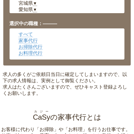
宮城県
▼
愛知県
▼
福井県
▼
岡山県
▼
選択中の職種：———
広島県
▼
すべて
沖縄県
▼
家事代行
お掃除代行
お料理代行
求人の多くがご依頼日当日に確定してしまいますので、以
下の求人情報は、実例として御覧ください。
求人はたくさんございますので、ぜひキャスト登録よろし
くお願いします。
カジー
CaSy
の家事代行とは
お客様に代わり「
お掃除
」や「
お料理
」を行うお仕事です。