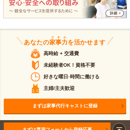
スキル
あなたの
家事力
を活かせます
高時給 + 交通費
未経験者OK！資格不要
好きな曜日·時間に働ける
主婦/主夫歓迎
まずは家事代行キャストに登録
まずは専用フォームから登録応募