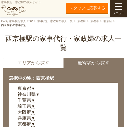
家事代行・家政婦の求人サイト
スタッフに応募する
メニュー
CaSy 家事代行求人 TOP
家事代行･家政婦の求人一覧
京都府
京都市
右京区
西京極駅の家事代行
西京極駅の家事代行・家政婦の求人一
覧
エリアから探す
最寄駅から探す
選択中の駅：西京極駅
東京都
▼
神奈川県
▼
千葉県
▼
埼玉県
▼
大阪府
▼
兵庫県
▼
京都府
▼