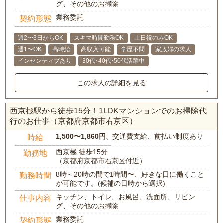
グ、その他のお掃除
業務委託
契約形態
週2〜3日からOK
スキマ時間勤務OK
土日祝のみOK
週1〜OK
高時給
高収入可能
学歴不問
家政婦の求人
インセンティブあり
30代･40代･50代活躍中
この求人の詳細を見る
西京極駅から徒歩15分！1LDKマンションでのお掃除代
行のお仕事（京都府京都市右京区）
1,500〜1,860円
、交通費支給、前払い制度あり
時給
西京極 徒歩15分
勤務地
（京都府京都市右京区付近）
8時～20時の間で1時間〜、好きな日に働くこと
勤務時間
が可能です。(候補の日時から選択)
キッチン、トイレ、お風呂、洗面所、リビン
仕事内容
グ、その他のお掃除
業務委託
契約形態