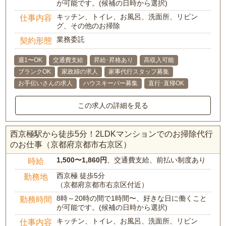
が可能です。(候補の日時から選択)
キッチン、トイレ、お風呂、洗面所、リビン
仕事内容
グ、その他のお掃除
業務委託
契約形態
週1〜OK
交通費支給
昇給･昇格あり
高収入可能
ブランクOK
家政婦の求人
家事代行スタッフ募集
お手伝いさんの求人
ハウスキーパー募集
直行･直帰OK
この求人の詳細を見る
西京極駅から徒歩5分！2LDKマンションでのお掃除代行
のお仕事（京都府京都市右京区）
1,500〜1,860円
、交通費支給、前払い制度あり
時給
西京極 徒歩5分
勤務地
（京都府京都市右京区付近）
8時～20時の間で1時間〜、好きな日に働くこと
勤務時間
が可能です。(候補の日時から選択)
キッチン、トイレ、お風呂、洗面所、リビン
仕事内容