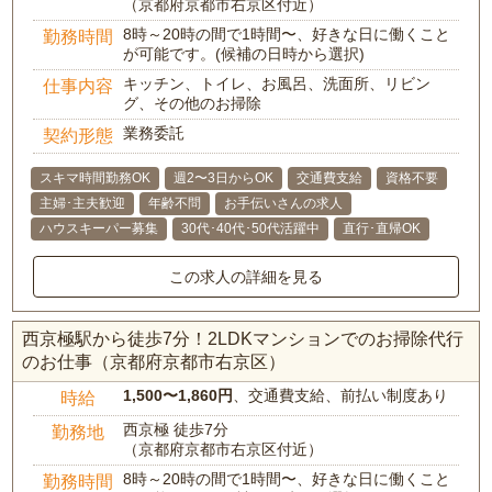
（京都府京都市右京区付近）
8時～20時の間で1時間〜、好きな日に働くこと
勤務時間
が可能です。(候補の日時から選択)
キッチン、トイレ、お風呂、洗面所、リビン
仕事内容
グ、その他のお掃除
業務委託
契約形態
スキマ時間勤務OK
週2〜3日からOK
交通費支給
資格不要
主婦･主夫歓迎
年齢不問
お手伝いさんの求人
ハウスキーパー募集
30代･40代･50代活躍中
直行･直帰OK
この求人の詳細を見る
西京極駅から徒歩7分！2LDKマンションでのお掃除代行
のお仕事（京都府京都市右京区）
1,500〜1,860円
、交通費支給、前払い制度あり
時給
西京極 徒歩7分
勤務地
（京都府京都市右京区付近）
8時～20時の間で1時間〜、好きな日に働くこと
勤務時間