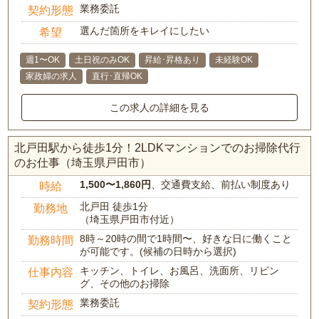
業務委託
契約形態
選んだ箇所をキレイにしたい
希望
週1〜OK
土日祝のみOK
昇給･昇格あり
未経験OK
家政婦の求人
直行･直帰OK
この求人の詳細を見る
北戸田駅から徒歩1分！2LDKマンションでのお掃除代行
のお仕事（埼玉県戸田市）
1,500〜1,860円
、交通費支給、前払い制度あり
時給
北戸田 徒歩1分
勤務地
（埼玉県戸田市付近）
8時～20時の間で1時間〜、好きな日に働くこと
勤務時間
が可能です。(候補の日時から選択)
キッチン、トイレ、お風呂、洗面所、リビン
仕事内容
グ、その他のお掃除
業務委託
契約形態