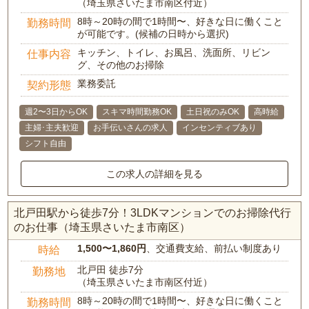
（埼玉県さいたま市南区付近）
8時～20時の間で1時間〜、好きな日に働くこと
勤務時間
が可能です。(候補の日時から選択)
キッチン、トイレ、お風呂、洗面所、リビン
仕事内容
グ、その他のお掃除
業務委託
契約形態
週2〜3日からOK
スキマ時間勤務OK
土日祝のみOK
高時給
主婦･主夫歓迎
お手伝いさんの求人
インセンティブあり
シフト自由
この求人の詳細を見る
北戸田駅から徒歩7分！3LDKマンションでのお掃除代行
のお仕事（埼玉県さいたま市南区）
1,500〜1,860円
、交通費支給、前払い制度あり
時給
北戸田 徒歩7分
勤務地
（埼玉県さいたま市南区付近）
8時～20時の間で1時間〜、好きな日に働くこと
勤務時間