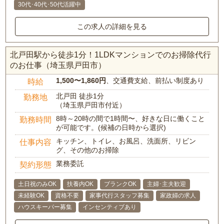
30代･40代･50代活躍中
この求人の詳細を見る
北戸田駅から徒歩1分！1LDKマンションでのお掃除代行
のお仕事（埼玉県戸田市）
1,500〜1,860円
、交通費支給、前払い制度あり
時給
北戸田 徒歩1分
勤務地
（埼玉県戸田市付近）
8時～20時の間で1時間〜、好きな日に働くこと
勤務時間
が可能です。(候補の日時から選択)
キッチン、トイレ、お風呂、洗面所、リビン
仕事内容
グ、その他のお掃除
業務委託
契約形態
土日祝のみOK
扶養内OK
ブランクOK
主婦･主夫歓迎
未経験OK
資格不要
家事代行スタッフ募集
家政婦の求人
ハウスキーパー募集
インセンティブあり