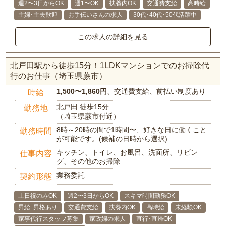
週2〜3日からOK
週1〜OK
扶養内OK
交通費支給
高時給
主婦･主夫歓迎
お手伝いさんの求人
30代･40代･50代活躍中
この求人の詳細を見る
北戸田駅から徒歩15分！1LDKマンションでのお掃除代
行のお仕事（埼玉県蕨市）
1,500〜1,860円
、交通費支給、前払い制度あり
時給
北戸田 徒歩15分
勤務地
（埼玉県蕨市付近）
8時～20時の間で1時間〜、好きな日に働くこと
勤務時間
が可能です。(候補の日時から選択)
キッチン、トイレ、お風呂、洗面所、リビン
仕事内容
グ、その他のお掃除
業務委託
契約形態
土日祝のみOK
週2〜3日からOK
スキマ時間勤務OK
昇給･昇格あり
交通費支給
扶養内OK
高時給
未経験OK
家事代行スタッフ募集
家政婦の求人
直行･直帰OK