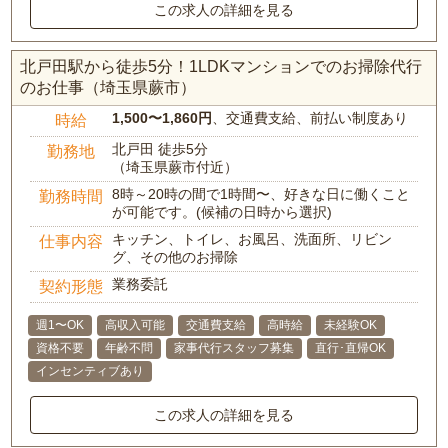
この求人の詳細を見る
北戸田駅から徒歩5分！1LDKマンションでのお掃除代行
のお仕事（埼玉県蕨市）
1,500〜1,860円
、交通費支給、前払い制度あり
時給
北戸田 徒歩5分
勤務地
（埼玉県蕨市付近）
8時～20時の間で1時間〜、好きな日に働くこと
勤務時間
が可能です。(候補の日時から選択)
キッチン、トイレ、お風呂、洗面所、リビン
仕事内容
グ、その他のお掃除
業務委託
契約形態
週1〜OK
高収入可能
交通費支給
高時給
未経験OK
資格不要
年齢不問
家事代行スタッフ募集
直行･直帰OK
インセンティブあり
この求人の詳細を見る