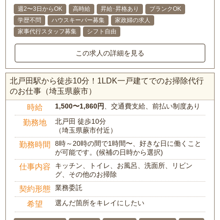
週2〜3日からOK
高時給
昇給･昇格あり
ブランクOK
学歴不問
ハウスキーパー募集
家政婦の求人
家事代行スタッフ募集
シフト自由
この求人の詳細を見る
北戸田駅から徒歩10分！1LDK一戸建てでのお掃除代行
のお仕事（埼玉県蕨市）
1,500〜1,860円
、交通費支給、前払い制度あり
時給
北戸田 徒歩10分
勤務地
（埼玉県蕨市付近）
8時～20時の間で1時間〜、好きな日に働くこと
勤務時間
が可能です。(候補の日時から選択)
キッチン、トイレ、お風呂、洗面所、リビン
仕事内容
グ、その他のお掃除
業務委託
契約形態
選んだ箇所をキレイにしたい
希望