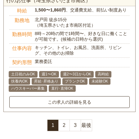
行のお仕事（埼玉県さいたま市南区）
1,500〜1,860円
、交通費支給、前払い制度あり
時給
北戸田 徒歩15分
勤務地
（埼玉県さいたま市南区付近）
8時～20時の間で1時間〜、好きな日に働くこと
勤務時間
が可能です。(候補の日時から選択)
キッチン、トイレ、お風呂、洗面所、リビン
仕事内容
グ、その他のお掃除
業務委託
契約形態
土日祝のみOK
週1〜OK
週2〜3日からOK
高時給
扶養内OK
昇給･昇格あり
ブランクOK
未経験OK
ハウスキーパー募集
直行･直帰OK
この求人の詳細を見る
1
2
3
最後