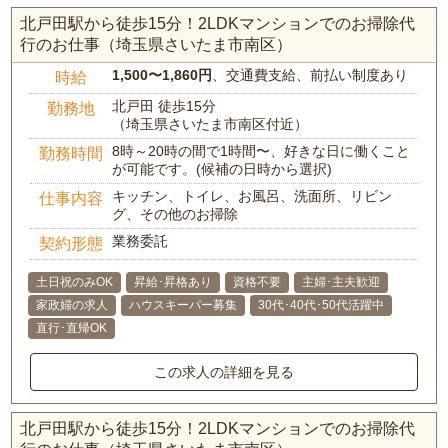
北戸田駅から徒歩15分！2LDKマンションでのお掃除代
行のお仕事（埼玉県さいたま市南区）
1,500〜1,860円
、交通費支給、前払い制度あり
時給
北戸田 徒歩15分
勤務地
（埼玉県さいたま市南区付近）
8時～20時の間で1時間〜、好きな日に働くこと
勤務時間
が可能です。(候補の日時から選択)
キッチン、トイレ、お風呂、洗面所、リビン
仕事内容
グ、その他のお掃除
業務委託
契約形態
土日祝のみOK
昇給･昇格あり
資格不要
主婦･主夫歓迎
家政婦の求人
ハウスキーパー募集
30代･40代･50代活躍中
直行･直帰OK
この求人の詳細を見る
北戸田駅から徒歩15分！2LDKマンションでのお掃除代