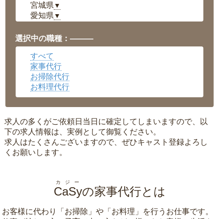
宮城県
▼
愛知県
▼
福井県
▼
岡山県
▼
選択中の職種：———
広島県
▼
すべて
沖縄県
▼
家事代行
お掃除代行
お料理代行
求人の多くがご依頼日当日に確定してしまいますので、以
下の求人情報は、実例として御覧ください。
求人はたくさんございますので、ぜひキャスト登録よろし
くお願いします。
カジー
CaSy
の家事代行とは
お客様に代わり「
お掃除
」や「
お料理
」を行うお仕事です。