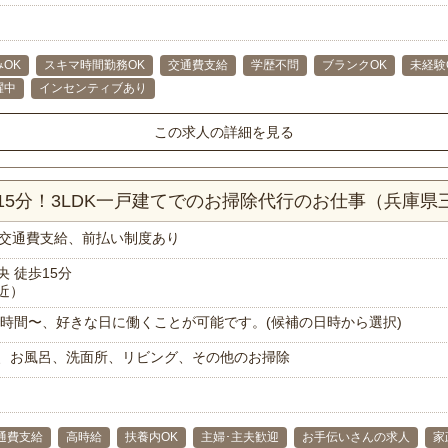
OK
スキマ時間勤務OK
交通費支給
学歴不問
ブランクOK
未経験
躍中
インセンティブあり
この求人の詳細を見る
5分！3LDK一戸建てでのお掃除代行のお仕事（兵庫県
交通費支給、前払い制度あり
 徒歩15分
近）
で1時間〜、好きな日に働くことが可能です。(候補の日時から選択)
、お風呂、洗面所、リビング、その他のお掃除
通費支給
高時給
扶養内OK
主婦･主夫歓迎
お手伝いさんの求人
家