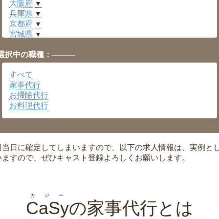
大阪府
▼
兵庫県
▼
京都府
▼
宮城県
▼
愛知県
▼
選択中の職種：———
福井県
▼
岡山県
▼
すべて
広島県
▼
家事代行
沖縄県
▼
お掃除代行
お料理代行
日当日に確定してしまいますので、以下の求人情報は、実例と
いますので、ぜひキャスト登録よろしくお願いします。
カジー
CaSy
の家事代行とは