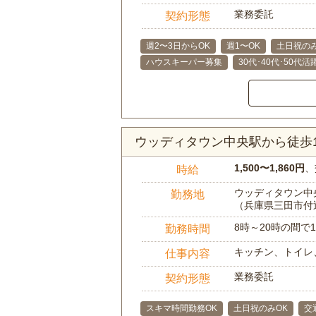
業務委託
契約形態
週2〜3日からOK
週1〜OK
土日祝のみ
ハウスキーパー募集
30代･40代･50代活
ウッディタウン中央駅から徒歩1
1,500〜1,860円
、
時給
ウッディタウン中央
勤務地
（兵庫県三田市付
8時～20時の間
勤務時間
キッチン、トイレ
仕事内容
業務委託
契約形態
スキマ時間勤務OK
土日祝のみOK
交