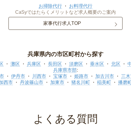
お掃除代行
お料理代行
CaSyではたらくメリットなど求人概要のご案内
家事代行求人TOP
兵庫県内の市区町村から探す
区
灘区
兵庫区
長田区
須磨区
垂水区
北区
兵庫県市部
:
市
伊丹市
川西市
宝塚市
姫路市
加古川市
三木
加西市
丹波篠山市
加東市
猪名川町
稲美町
播磨
よくある質問