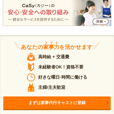
スキル
あなたの
家事力
を活かせます
高時給 + 交通費
未経験者OK！資格不要
好きな曜日·時間に働ける
主婦/主夫歓迎
まずは家事代行キャストに登録