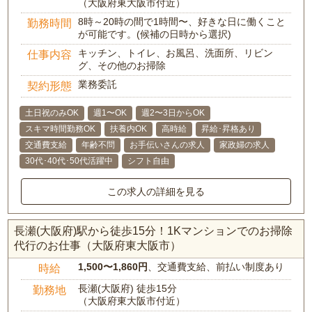
（大阪府東大阪市付近）
8時～20時の間で1時間〜、好きな日に働くこと
勤務時間
が可能です。(候補の日時から選択)
キッチン、トイレ、お風呂、洗面所、リビン
仕事内容
グ、その他のお掃除
業務委託
契約形態
土日祝のみOK
週1〜OK
週2〜3日からOK
スキマ時間勤務OK
扶養内OK
高時給
昇給･昇格あり
交通費支給
年齢不問
お手伝いさんの求人
家政婦の求人
30代･40代･50代活躍中
シフト自由
この求人の詳細を見る
長瀬(大阪府)駅から徒歩15分！1Kマンションでのお掃除
代行のお仕事（大阪府東大阪市）
1,500〜1,860円
、交通費支給、前払い制度あり
時給
長瀬(大阪府) 徒歩15分
勤務地
（大阪府東大阪市付近）