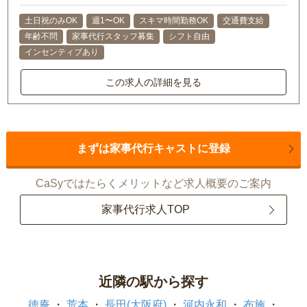
土日祝のみOK
週1〜OK
スキマ時間勤務OK
交通費支給
年齢不問
家事代行スタッフ募集
シフト自由
インセンティブあり
この求人の詳細を見る
まずは家事代行キャストに登録
CaSyではたらくメリットなど求人概要のご案内
家事代行求人TOP
近隣の駅から探す
徳庵
荒本
長田(大阪府)
河内永和
布施