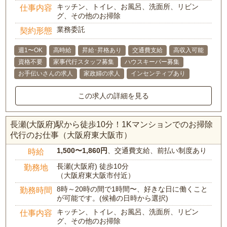
キッチン、トイレ、お風呂、洗面所、リビン
仕事内容
グ、その他のお掃除
業務委託
契約形態
週1〜OK
高時給
昇給･昇格あり
交通費支給
高収入可能
資格不要
家事代行スタッフ募集
ハウスキーパー募集
お手伝いさんの求人
家政婦の求人
インセンティブあり
この求人の詳細を見る
長瀬(大阪府)駅から徒歩10分！1Kマンションでのお掃除
代行のお仕事（大阪府東大阪市）
1,500〜1,860円
、交通費支給、前払い制度あり
時給
長瀬(大阪府) 徒歩10分
勤務地
（大阪府東大阪市付近）
8時～20時の間で1時間〜、好きな日に働くこと
勤務時間
が可能です。(候補の日時から選択)
キッチン、トイレ、お風呂、洗面所、リビン
仕事内容
グ、その他のお掃除