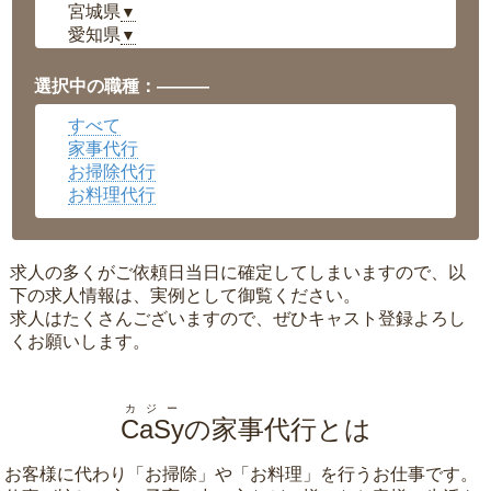
宮城県
▼
愛知県
▼
福井県
▼
岡山県
▼
選択中の職種：———
広島県
▼
すべて
沖縄県
▼
家事代行
お掃除代行
お料理代行
求人の多くがご依頼日当日に確定してしまいますので、以
下の求人情報は、実例として御覧ください。
求人はたくさんございますので、ぜひキャスト登録よろし
くお願いします。
カジー
CaSy
の家事代行とは
お客様に代わり「
お掃除
」や「
お料理
」を行うお仕事です。