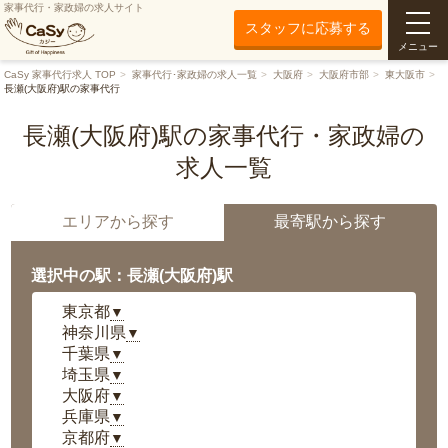
家事代行・家政婦の求人サイト
スタッフに応募する
メニュー
CaSy 家事代行求人 TOP
家事代行･家政婦の求人一覧
大阪府
大阪府市部
東大阪市
長瀬(大阪府)駅の家事代行
長瀬(大阪府)駅の家事代行・家政婦の
求人一覧
エリアから探す
最寄駅から探す
選択中の駅：長瀬(大阪府)駅
東京都
▼
神奈川県
▼
千葉県
▼
埼玉県
▼
大阪府
▼
兵庫県
▼
京都府
▼