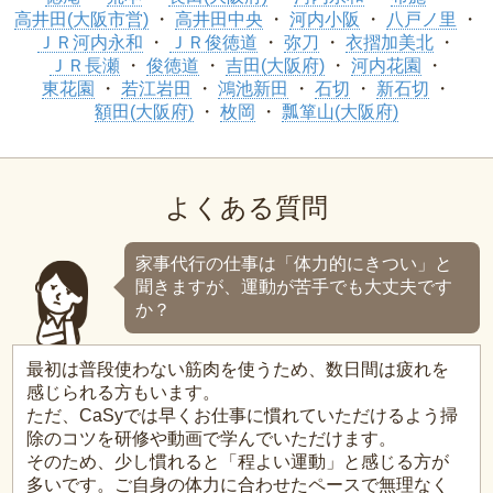
高井田(大阪市営)
高井田中央
河内小阪
八戸ノ里
ＪＲ河内永和
ＪＲ俊徳道
弥刀
衣摺加美北
ＪＲ長瀬
俊徳道
吉田(大阪府)
河内花園
東花園
若江岩田
鴻池新田
石切
新石切
額田(大阪府)
枚岡
瓢箪山(大阪府)
よくある質問
家事代行の仕事は「体力的にきつい」と
聞きますが、運動が苦手でも大丈夫です
か？
最初は普段使わない筋肉を使うため、数日間は疲れを
感じられる方もいます。
ただ、CaSyでは早くお仕事に慣れていただけるよう掃
除のコツを研修や動画で学んでいただけます。
そのため、少し慣れると「程よい運動」と感じる方が
多いです。ご自身の体力に合わせたペースで無理なく