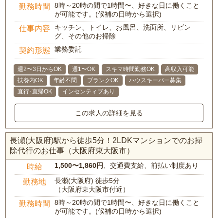
8時～20時の間で1時間〜、好きな日に働くこと
勤務時間
が可能です。(候補の日時から選択)
キッチン、トイレ、お風呂、洗面所、リビン
仕事内容
グ、その他のお掃除
業務委託
契約形態
週2〜3日からOK
週1〜OK
スキマ時間勤務OK
高収入可能
扶養内OK
年齢不問
ブランクOK
ハウスキーパー募集
直行･直帰OK
インセンティブあり
この求人の詳細を見る
長瀬(大阪府)駅から徒歩5分！2LDKマンションでのお掃
除代行のお仕事（大阪府東大阪市）
1,500〜1,860円
、交通費支給、前払い制度あり
時給
長瀬(大阪府) 徒歩5分
勤務地
（大阪府東大阪市付近）
8時～20時の間で1時間〜、好きな日に働くこと
勤務時間
が可能です。(候補の日時から選択)