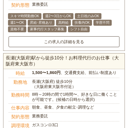
業務委託
契約形態
スキマ時間勤務OK
週2〜3日からOK
土日祝のみOK
週1〜OK
昇給･昇格あり
高時給
扶養内OK
学歴不問
資格不要
家事代行スタッフ募集
シフト自由
この求人の詳細を見る
長瀬(大阪府)駅から徒歩10分！お料理代行のお仕事（大
阪府東大阪市）
1,500〜1,860円
、交通費支給、前払い制度あり
時給
長瀬(大阪府) 徒歩10分
勤務地
（大阪府東大阪市付近）
8時～20時の間で1時間〜、好きな日に働くこと
勤務時間
が可能です。(候補の日時から選択)
朝食、昼食、夕食の献立･調理など
仕事内容
業務委託
契約形態
ガスコンロ3口
調理環境