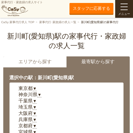
家事代行・家政婦の求人サイト
スタッフに応募する
メニュー
CaSy 家事代行求人 TOP
家事代行･家政婦の求人一覧
新川町(愛知県)駅の家事代行
新川町(愛知県)駅の家事代行・家政婦
の求人一覧
エリアから探す
最寄駅から探す
選択中の駅：新川町(愛知県)駅
東京都
▼
神奈川県
▼
千葉県
▼
埼玉県
▼
大阪府
▼
兵庫県
▼
京都府
▼
宮城県
▼