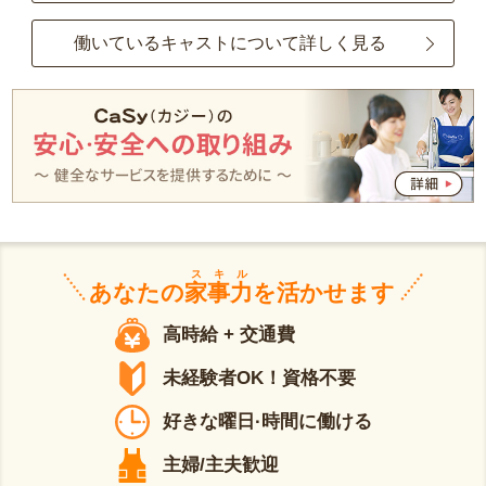
働いているキャストについて詳しく見る
スキル
あなたの
家事力
を活かせます
高時給 + 交通費
未経験者OK！資格不要
好きな曜日·時間に働ける
主婦/主夫歓迎