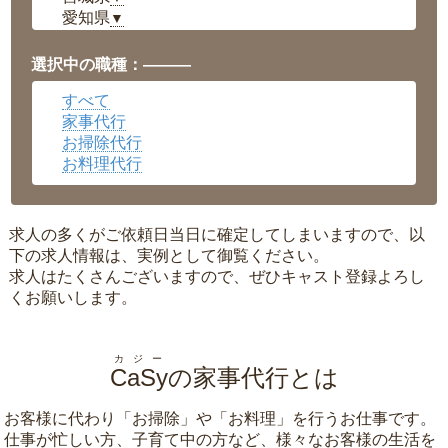
愛知県
▼
福井県
▼
岡山県
▼
選択中の職種：———
広島県
▼
すべて
沖縄県
▼
家事代行
お掃除代行
お料理代行
求人の多くがご依頼日当日に確定してしまいますので、以
下の求人情報は、実例として御覧ください。
求人はたくさんございますので、ぜひキャスト登録よろし
くお願いします。
カジー
CaSy
の家事代行とは
お客様に代わり「
お掃除
」や「
お料理
」を行うお仕事です。
仕事が忙しい方、子育て中の方など、様々なお客様の生活を