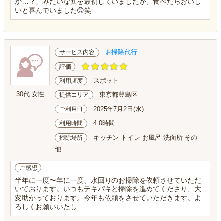
か…？」みたいな顔を最初していましたが、食べたらおいし
いと喜んでいました😊笑
お掃除代行
サービス内容
評価
スポット
利用頻度
30代 女性
東京都豊島区
提供エリア
2025年7月2日(水)
ご利用日
4.0時間
利用時間
キッチン トイレ お風呂 洗面所 その
掃除場所
他
ご感想
半年に一度〜年に一度、水回りのお掃除を依頼させていただ
いております。いつもテキパキと掃除を進めてくださり、大
変助かっております。今年も依頼をさせていただきます。よ
ろしくお願いいたし...