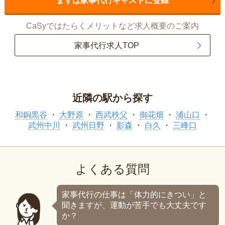
まずは家事代行キャストに登録
CaSyではたらくメリットなど求人概要のご案内
家事代行求人TOP
近隣の駅から探す
和銅黒谷
大野原
西武秩父
御花畑
浦山口
武州中川
武州日野
影森
白久
三峰口
よくある質問
家事代行の仕事は「体力的にきつい」と
聞きますが、運動が苦手でも大丈夫です
か？