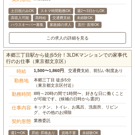
土日祝のみOK
スキマ時間勤務OK
週2〜3日からOK
高収入可能
高時給
交通費支給
未経験OK
ハウスキーパー募集
家政婦の求人
直行･直帰OK
この求人の詳細を見る
本郷三丁目駅から徒歩5分！3LDKマンションでの家事代
行のお仕事（東京都文京区）
1,500〜1,860円
、交通費支給、前払い制度あり
時給
本郷三丁目 徒歩5分
勤務地
（東京都文京区付近）
8時～20時の間で1時間〜、好きな日に働くこと
勤務時間
が可能です。(候補の日時から選択)
キッチン、トイレ、お風呂、洗面所、リビン
仕事内容
グ、その他のお掃除
業務委託
契約形態
週1〜OK
昇給･昇格あり
資格不要
未経験OK