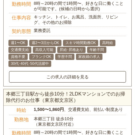
8時～20時の間で1時間〜、好きな日に働くこと
勤務時間
が可能です。(候補の日時から選択)
キッチン、トイレ、お風呂、洗面所、リビン
仕事内容
グ、その他のお掃除
業務委託
契約形態
週1〜OK
週2〜3日からOK
スキマ時間勤務OK
高時給
交通費支給
高収入可能
昇給･昇格あり
年齢不問
資格不要
ブランクOK
学歴不問
家政婦の求人
30代･40代･50代活躍中
この求人の詳細を見る
本郷三丁目駅から徒歩10分！2LDKマンションでのお掃
除代行のお仕事（東京都文京区）
1,500〜1,860円
、交通費支給、前払い制度あり
時給
本郷三丁目 徒歩10分
勤務地
（東京都文京区付近）
8時～20時の間で1時間〜、好きな日に働くこと
勤務時間