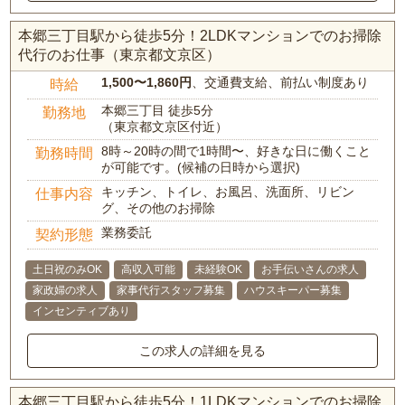
本郷三丁目駅から徒歩5分！2LDKマンションでのお掃除
代行のお仕事（東京都文京区）
1,500〜1,860円
、交通費支給、前払い制度あり
時給
本郷三丁目 徒歩5分
勤務地
（東京都文京区付近）
8時～20時の間で1時間〜、好きな日に働くこと
勤務時間
が可能です。(候補の日時から選択)
キッチン、トイレ、お風呂、洗面所、リビン
仕事内容
グ、その他のお掃除
業務委託
契約形態
土日祝のみOK
高収入可能
未経験OK
お手伝いさんの求人
家政婦の求人
家事代行スタッフ募集
ハウスキーパー募集
インセンティブあり
この求人の詳細を見る
本郷三丁目駅から徒歩5分！1LDKマンションでのお掃除