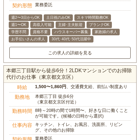
業務委託
契約形態
週2〜3日からOK
土日祝のみOK
スキマ時間勤務OK
週1〜OK
高収入可能
主婦･主夫歓迎
ブランクOK
学歴不問
資格不要
ハウスキーパー募集
家政婦の求人
お手伝いさんの求人
30代･40代･50代活躍中
この求人の詳細を見る
本郷三丁目駅から徒歩6分！2LDKマンションでのお掃除
代行のお仕事（東京都文京区）
1,500〜1,860円
、交通費支給、前払い制度あり
時給
本郷三丁目 徒歩6分
勤務地
（東京都文京区付近）
8時～20時の間で1時間〜、好きな日に働くこと
勤務時間
が可能です。(候補の日時から選択)
キッチン、トイレ、お風呂、洗面所、リビン
仕事内容
グ、その他のお掃除
業務委託
契約形態