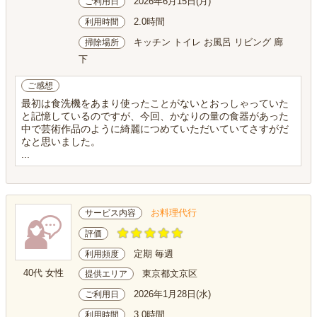
2026年6月15日(月)
ご利用日
2.0時間
利用時間
キッチン トイレ お風呂 リビング 廊
掃除場所
下
ご感想
最初は食洗機をあまり使ったことがないとおっしゃっていた
と記憶しているのですが、今回、かなりの量の食器があった
中で芸術作品のように綺麗につめていただいていてさすがだ
なと思いました。
...
お料理代行
サービス内容
評価
定期 毎週
利用頻度
40代 女性
東京都文京区
提供エリア
2026年1月28日(水)
ご利用日
3.0時間
利用時間