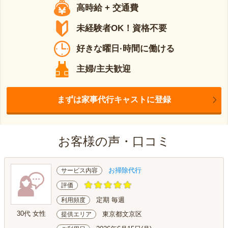
高時給 + 交通費
未経験者OK！資格不要
好きな曜日·時間に働ける
主婦/主夫歓迎
まずは家事代行キャストに登録
お客様の声・口コミ
お掃除代行
サービス内容
評価
定期 毎週
利用頻度
30代 女性
東京都文京区
提供エリア