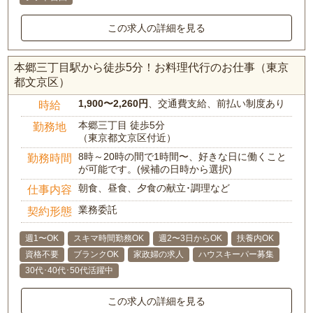
この求人の詳細を見る
本郷三丁目駅から徒歩5分！お料理代行のお仕事（東京
都文京区）
1,900〜2,260円
、交通費支給、前払い制度あり
時給
本郷三丁目 徒歩5分
勤務地
（東京都文京区付近）
8時～20時の間で1時間〜、好きな日に働くこと
勤務時間
が可能です。(候補の日時から選択)
朝食、昼食、夕食の献立･調理など
仕事内容
業務委託
契約形態
週1〜OK
スキマ時間勤務OK
週2〜3日からOK
扶養内OK
資格不要
ブランクOK
家政婦の求人
ハウスキーパー募集
30代･40代･50代活躍中
この求人の詳細を見る