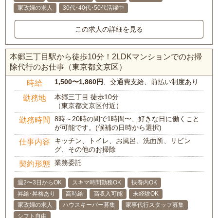
家政婦の求人
30代･40代･50代活躍中
この求人の詳細を見る
本郷三丁目駅から徒歩10分！2LDKマンションでのお掃
除代行のお仕事（東京都文京区）
1,500〜1,860円
、交通費支給、前払い制度あり
時給
本郷三丁目 徒歩10分
勤務地
（東京都文京区付近）
8時～20時の間で1時間〜、好きな日に働くこと
勤務時間
が可能です。(候補の日時から選択)
キッチン、トイレ、お風呂、洗面所、リビン
仕事内容
グ、その他のお掃除
業務委託
契約形態
週2〜3日からOK
スキマ時間勤務OK
扶養内OK
昇給･昇格あり
高時給
高収入可能
未経験OK
家政婦の求人
ハウスキーパー募集
家事代行スタッフ募集
シフト自由