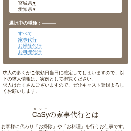
宮城県
▼
愛知県
▼
福井県
▼
岡山県
▼
選択中の職種：———
広島県
▼
すべて
沖縄県
▼
家事代行
お掃除代行
お料理代行
求人の多くがご依頼日当日に確定してしまいますので、以
下の求人情報は、実例として御覧ください。
求人はたくさんございますので、ぜひキャスト登録よろし
くお願いします。
カジー
CaSy
の家事代行とは
お客様に代わり「
お掃除
」や「
お料理
」を行うお仕事です。