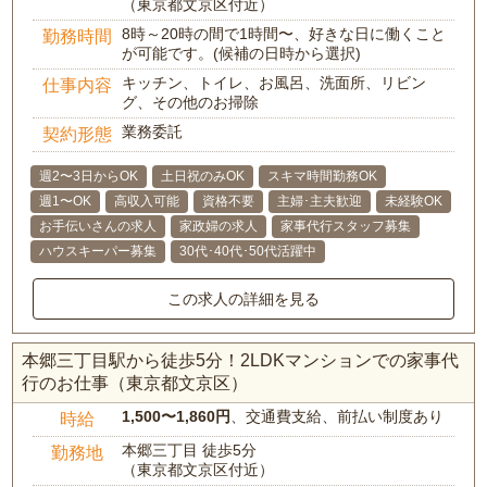
（東京都文京区付近）
8時～20時の間で1時間〜、好きな日に働くこと
勤務時間
が可能です。(候補の日時から選択)
キッチン、トイレ、お風呂、洗面所、リビン
仕事内容
グ、その他のお掃除
業務委託
契約形態
週2〜3日からOK
土日祝のみOK
スキマ時間勤務OK
週1〜OK
高収入可能
資格不要
主婦･主夫歓迎
未経験OK
お手伝いさんの求人
家政婦の求人
家事代行スタッフ募集
ハウスキーパー募集
30代･40代･50代活躍中
この求人の詳細を見る
本郷三丁目駅から徒歩5分！2LDKマンションでの家事代
行のお仕事（東京都文京区）
1,500〜1,860円
、交通費支給、前払い制度あり
時給
本郷三丁目 徒歩5分
勤務地
（東京都文京区付近）