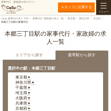
家事代行・家政婦の求人サイト
スタッフに応募する
メニュー
CaSy 家事代行求人 TOP
家事代行･家政婦の求人一覧
東京都
東京23区
文京区
本郷三丁目駅の家事代行
本郷三丁目駅の家事代行・家政婦の求
人一覧
エリアから探す
最寄駅から探す
選択中の駅：本郷三丁目駅
東京都
▼
神奈川県
▼
千葉県
▼
埼玉県
▼
大阪府
▼
兵庫県
▼
京都府
▼