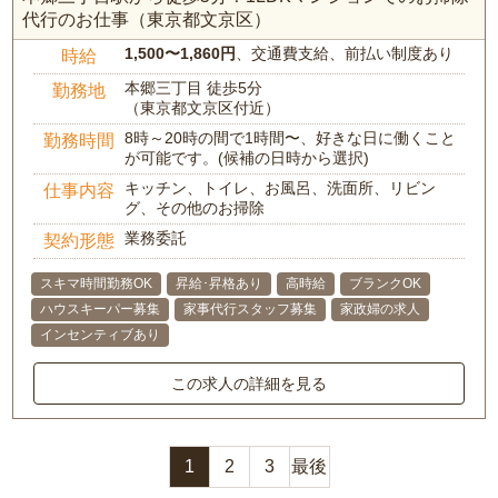
代行のお仕事（東京都文京区）
1,500〜1,860円
、交通費支給、前払い制度あり
時給
本郷三丁目 徒歩5分
勤務地
（東京都文京区付近）
8時～20時の間で1時間〜、好きな日に働くこと
勤務時間
が可能です。(候補の日時から選択)
キッチン、トイレ、お風呂、洗面所、リビン
仕事内容
グ、その他のお掃除
業務委託
契約形態
スキマ時間勤務OK
昇給･昇格あり
高時給
ブランクOK
ハウスキーパー募集
家事代行スタッフ募集
家政婦の求人
インセンティブあり
この求人の詳細を見る
1
2
3
最後