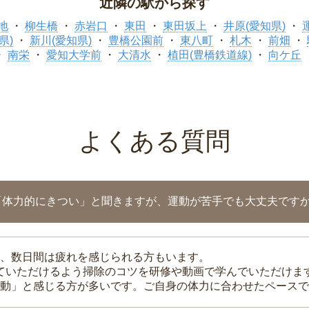
近隣の駅から探す
地
柳生橋
赤岩口
東田
東田坂上
井原(愛知県)
県)
新川(愛知県)
豊橋公園前
東八町
札木
前畑
南栄
愛知大学前
大清水
植田(豊橋鉄道線)
向ケ丘
よくある質問
「体力的にきつい」と聞きますが、運動が苦手でも大丈夫です
、数日間は疲れを感じられる方もいます。
れていただけるよう掃除のコツを研修や動画で学んでいただけま
動」と感じる方が多いです。ご自身の体力に合わせたペースで