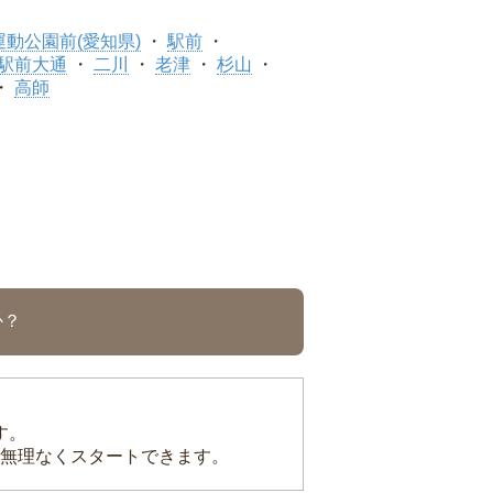
運動公園前(愛知県)
駅前
駅前大通
二川
老津
杉山
高師
か？
す。
無理なくスタートできます。