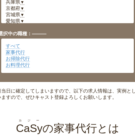
兵庫県
▼
京都府
▼
宮城県
▼
愛知県
▼
福井県
▼
選択中の職種：———
岡山県
▼
広島県
▼
すべて
沖縄県
▼
家事代行
お掃除代行
お料理代行
日当日に確定してしまいますので、以下の求人情報は、実例と
いますので、ぜひキャスト登録よろしくお願いします。
カジー
CaSy
の家事代行とは