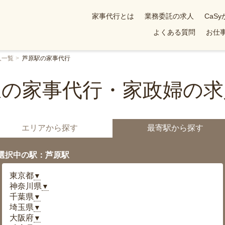
家事代行とは
業務委託の求人
CaS
よくある質問
お仕事
人一覧
芦原駅の家事代行
駅の家事代行・家政婦の求
エリアから探す
最寄駅から探す
選択中の駅：芦原駅
東京都
▼
神奈川県
▼
千葉県
▼
埼玉県
▼
大阪府
▼