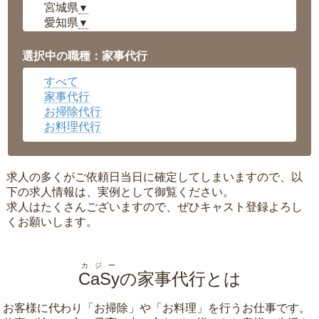
宮城県
▼
愛知県
▼
福井県
▼
岡山県
▼
選択中の職種：家事代行
広島県
▼
すべて
沖縄県
▼
家事代行
お掃除代行
お料理代行
求人の多くがご依頼日当日に確定してしまいますので、以
下の求人情報は、実例として御覧ください。
求人はたくさんございますので、ぜひキャスト登録よろし
くお願いします。
カジー
CaSy
の家事代行とは
お客様に代わり「
お掃除
」や「
お料理
」を行うお仕事です。