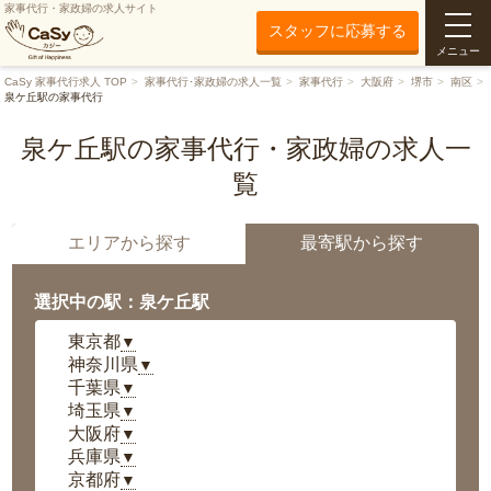
家事代行・家政婦の求人サイト
スタッフに応募する
メニュー
CaSy 家事代行求人 TOP
家事代行･家政婦の求人一覧
家事代行
大阪府
堺市
南区
泉ケ丘駅の家事代行
泉ケ丘駅の家事代行・家政婦の求人一
覧
エリアから探す
最寄駅から探す
選択中の駅：泉ケ丘駅
東京都
▼
神奈川県
▼
千葉県
▼
埼玉県
▼
大阪府
▼
兵庫県
▼
京都府
▼