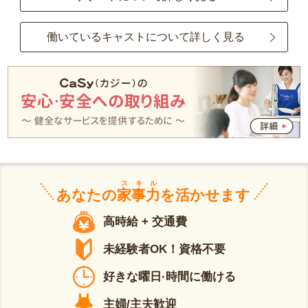
働いているキャストについて詳しく見る
スキル
あなたの
家事力
を活かせます
高時給 + 交通費
未経験者OK！資格不要
好きな曜日·時間に働ける
主婦/主夫歓迎