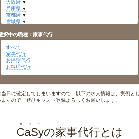
大阪府
▼
兵庫県
▼
京都府
▼
宮城県
▼
愛知県
▼
選択中の職種：家事代行
福井県
▼
岡山県
▼
すべて
広島県
▼
家事代行
沖縄県
▼
お掃除代行
お料理代行
日当日に確定してしまいますので、以下の求人情報は、実例と
いますので、ぜひキャスト登録よろしくお願いします。
カジー
CaSy
の家事代行とは