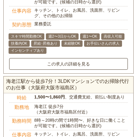
が可能です。(候補の日時から選択)
キッチン、トイレ、お風呂、洗面所、リビン
仕事内容
グ、その他のお掃除
業務委託
契約形態
スキマ時間勤務OK
週2〜3日からOK
週1〜OK
高収入可能
扶養内OK
昇給･昇格あり
未経験OK
お手伝いさんの求人
インセンティブあり
この求人の詳細を見る
海老江駅から徒歩7分！3LDKマンションでのお掃除代行
のお仕事（大阪府大阪市福島区）
1,500〜1,860円
、交通費支給、前払い制度あり
時給
海老江 徒歩7分
勤務地
（大阪府大阪市福島区付近）
8時～20時の間で1時間〜、好きな日に働くこと
勤務時間
が可能です。(候補の日時から選択)
キッチン、トイレ、お風呂、洗面所、リビン
仕事内容