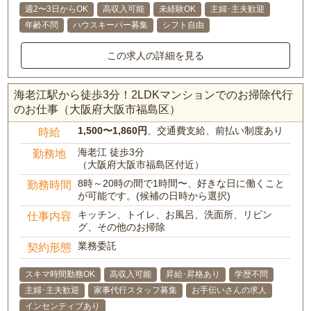
週2〜3日からOK
高収入可能
未経験OK
主婦･主夫歓迎
年齢不問
ハウスキーパー募集
シフト自由
この求人の詳細を見る
海老江駅から徒歩3分！2LDKマンションでのお掃除代行
のお仕事（大阪府大阪市福島区）
1,500〜1,860円
、交通費支給、前払い制度あり
時給
海老江 徒歩3分
勤務地
（大阪府大阪市福島区付近）
8時～20時の間で1時間〜、好きな日に働くこと
勤務時間
が可能です。(候補の日時から選択)
キッチン、トイレ、お風呂、洗面所、リビン
仕事内容
グ、その他のお掃除
業務委託
契約形態
スキマ時間勤務OK
高収入可能
昇給･昇格あり
学歴不問
主婦･主夫歓迎
家事代行スタッフ募集
お手伝いさんの求人
インセンティブあり