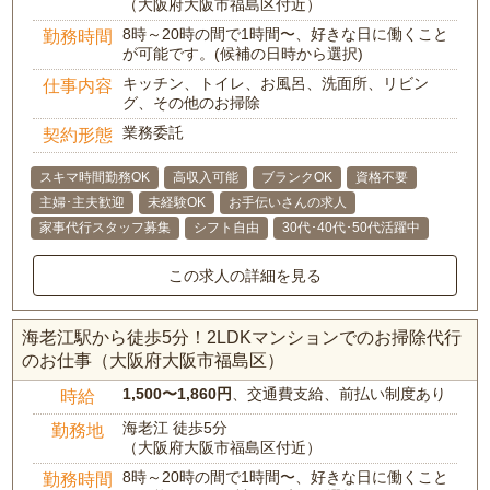
（大阪府大阪市福島区付近）
8時～20時の間で1時間〜、好きな日に働くこと
勤務時間
が可能です。(候補の日時から選択)
キッチン、トイレ、お風呂、洗面所、リビン
仕事内容
グ、その他のお掃除
業務委託
契約形態
スキマ時間勤務OK
高収入可能
ブランクOK
資格不要
主婦･主夫歓迎
未経験OK
お手伝いさんの求人
家事代行スタッフ募集
シフト自由
30代･40代･50代活躍中
この求人の詳細を見る
海老江駅から徒歩5分！2LDKマンションでのお掃除代行
のお仕事（大阪府大阪市福島区）
1,500〜1,860円
、交通費支給、前払い制度あり
時給
海老江 徒歩5分
勤務地
（大阪府大阪市福島区付近）
8時～20時の間で1時間〜、好きな日に働くこと
勤務時間