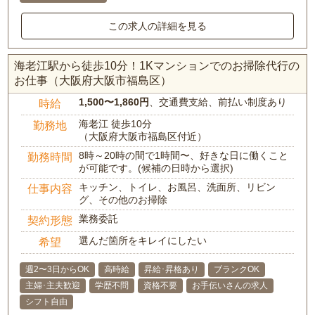
この求人の詳細を見る
海老江駅から徒歩10分！1Kマンションでのお掃除代行の
お仕事（大阪府大阪市福島区）
1,500〜1,860円
、交通費支給、前払い制度あり
時給
海老江 徒歩10分
勤務地
（大阪府大阪市福島区付近）
8時～20時の間で1時間〜、好きな日に働くこと
勤務時間
が可能です。(候補の日時から選択)
キッチン、トイレ、お風呂、洗面所、リビン
仕事内容
グ、その他のお掃除
業務委託
契約形態
選んだ箇所をキレイにしたい
希望
週2〜3日からOK
高時給
昇給･昇格あり
ブランクOK
主婦･主夫歓迎
学歴不問
資格不要
お手伝いさんの求人
シフト自由