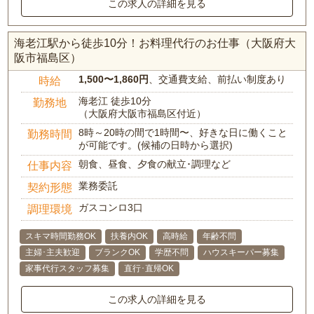
この求人の詳細を見る
海老江駅から徒歩10分！お料理代行のお仕事（大阪府大
阪市福島区）
1,500〜1,860円
、交通費支給、前払い制度あり
時給
海老江 徒歩10分
勤務地
（大阪府大阪市福島区付近）
8時～20時の間で1時間〜、好きな日に働くこと
勤務時間
が可能です。(候補の日時から選択)
朝食、昼食、夕食の献立･調理など
仕事内容
業務委託
契約形態
ガスコンロ3口
調理環境
スキマ時間勤務OK
扶養内OK
高時給
年齢不問
主婦･主夫歓迎
ブランクOK
学歴不問
ハウスキーパー募集
家事代行スタッフ募集
直行･直帰OK
この求人の詳細を見る