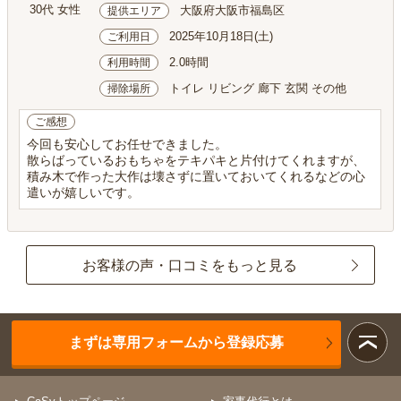
30代 女性
大阪府大阪市福島区
提供エリア
2025年10月18日(土)
ご利用日
2.0時間
利用時間
トイレ リビング 廊下 玄関 その他
掃除場所
ご感想
今回も安心してお任せできました。
散らばっているおもちゃをテキパキと片付けてくれますが、
積み木で作った大作は壊さずに置いておいてくれるなどの心
遣いが嬉しいです。
お客様の声・口コミをもっと見る
まずは専用フォームから登録応募