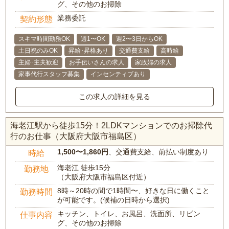
グ、その他のお掃除
業務委託
契約形態
スキマ時間勤務OK
週1〜OK
週2〜3日からOK
土日祝のみOK
昇給･昇格あり
交通費支給
高時給
主婦･主夫歓迎
お手伝いさんの求人
家政婦の求人
家事代行スタッフ募集
インセンティブあり
この求人の詳細を見る
海老江駅から徒歩15分！2LDKマンションでのお掃除代
行のお仕事（大阪府大阪市福島区）
1,500〜1,860円
、交通費支給、前払い制度あり
時給
海老江 徒歩15分
勤務地
（大阪府大阪市福島区付近）
8時～20時の間で1時間〜、好きな日に働くこと
勤務時間
が可能です。(候補の日時から選択)
キッチン、トイレ、お風呂、洗面所、リビン
仕事内容
グ、その他のお掃除