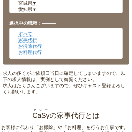
宮城県
▼
愛知県
▼
福井県
▼
岡山県
▼
選択中の職種：———
広島県
▼
すべて
沖縄県
▼
家事代行
お掃除代行
お料理代行
求人の多くがご依頼日当日に確定してしまいますので、以
下の求人情報は、実例として御覧ください。
求人はたくさんございますので、ぜひキャスト登録よろし
くお願いします。
カジー
CaSy
の家事代行とは
お客様に代わり「
お掃除
」や「
お料理
」を行うお仕事です。