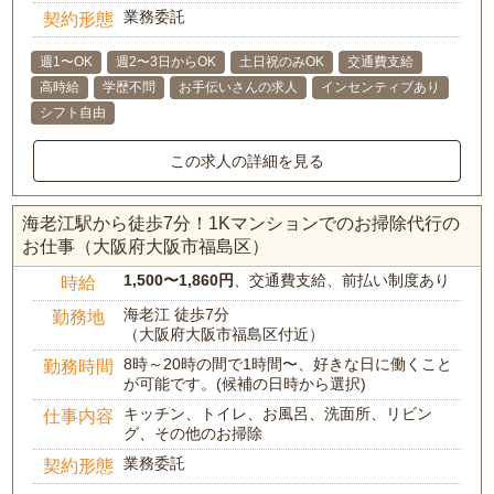
業務委託
契約形態
週1〜OK
週2〜3日からOK
土日祝のみOK
交通費支給
高時給
学歴不問
お手伝いさんの求人
インセンティブあり
シフト自由
この求人の詳細を見る
海老江駅から徒歩7分！1Kマンションでのお掃除代行の
お仕事（大阪府大阪市福島区）
1,500〜1,860円
、交通費支給、前払い制度あり
時給
海老江 徒歩7分
勤務地
（大阪府大阪市福島区付近）
8時～20時の間で1時間〜、好きな日に働くこと
勤務時間
が可能です。(候補の日時から選択)
キッチン、トイレ、お風呂、洗面所、リビン
仕事内容
グ、その他のお掃除
業務委託
契約形態