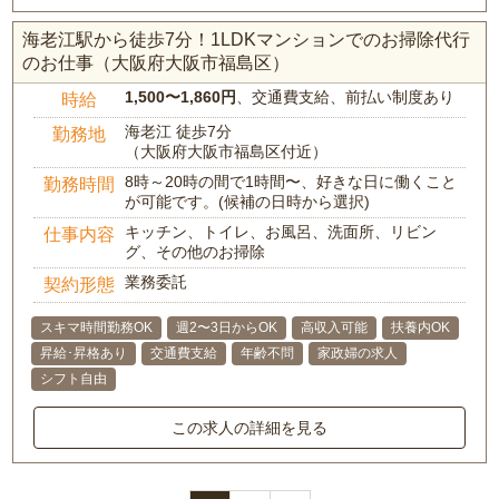
海老江駅から徒歩7分！1LDKマンションでのお掃除代行
のお仕事（大阪府大阪市福島区）
1,500〜1,860円
、交通費支給、前払い制度あり
時給
海老江 徒歩7分
勤務地
（大阪府大阪市福島区付近）
8時～20時の間で1時間〜、好きな日に働くこと
勤務時間
が可能です。(候補の日時から選択)
キッチン、トイレ、お風呂、洗面所、リビン
仕事内容
グ、その他のお掃除
業務委託
契約形態
スキマ時間勤務OK
週2〜3日からOK
高収入可能
扶養内OK
昇給･昇格あり
交通費支給
年齢不問
家政婦の求人
シフト自由
この求人の詳細を見る