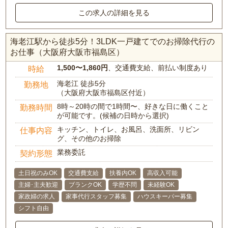
この求人の詳細を見る
海老江駅から徒歩5分！3LDK一戸建てでのお掃除代行の
お仕事（大阪府大阪市福島区）
1,500〜1,860円
、交通費支給、前払い制度あり
時給
海老江 徒歩5分
勤務地
（大阪府大阪市福島区付近）
8時～20時の間で1時間〜、好きな日に働くこと
勤務時間
が可能です。(候補の日時から選択)
キッチン、トイレ、お風呂、洗面所、リビン
仕事内容
グ、その他のお掃除
業務委託
契約形態
土日祝のみOK
交通費支給
扶養内OK
高収入可能
主婦･主夫歓迎
ブランクOK
学歴不問
未経験OK
家政婦の求人
家事代行スタッフ募集
ハウスキーパー募集
シフト自由