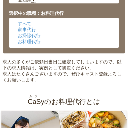
▼
福井県
▼
岡山県
▼
選択中の職種：お料理代行
広島県
▼
すべて
沖縄県
▼
家事代行
お掃除代行
お料理代行
求人の多くがご依頼日当日に確定してしまいますので、以
下の求人情報は、実例として御覧ください。
求人はたくさんございますので、ぜひキャスト登録よろし
くお願いします。
カジー
CaSy
のお料理代行とは