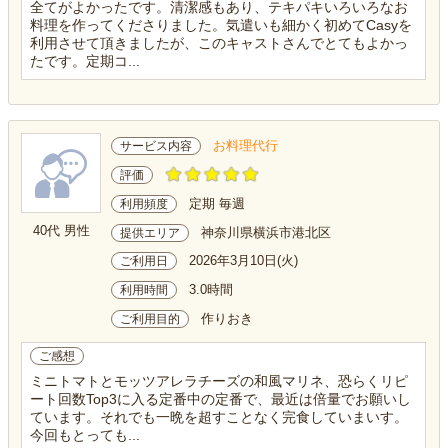
全てがよかったです。清潔感もあり、テキパキいろいろなお
料理を作ってくださりました。気遣いも細かく初めてCasyを
利用させて頂きましたが、このキャストさんでとてもよかっ
たです。定期コ...
お料理代行
サービス内容
評価
定期 毎週
利用頻度
40代 男性
神奈川県横浜市港北区
提供エリア
2026年3月10日(火)
ご利用日
3.0時間
利用時間
作りおき
ご利用目的
ご感想
ミニトマトとモッツアレラチーズの和風マリネ、恐らくリピ
ート回数Top3に入る定番中の定番で、最近は倍量でお願いし
ています。それでも一晩を超すことなく完食していまいす。
今回もとっても...