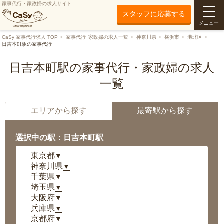
家事代行・家政婦の求人サイト
スタッフに応募する
メニュー
CaSy 家事代行求人 TOP
家事代行･家政婦の求人一覧
神奈川県
横浜市
港北区
日吉本町駅の家事代行
日吉本町駅の家事代行・家政婦の求人
一覧
エリアから探す
最寄駅から探す
選択中の駅：日吉本町駅
東京都
▼
神奈川県
▼
千葉県
▼
埼玉県
▼
大阪府
▼
兵庫県
▼
京都府
▼