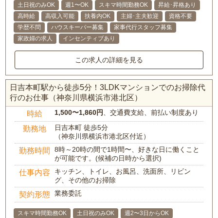
土日祝のみOK
週1〜OK
スキマ時間勤務OK
昇給･昇格あり
高時給
高収入可能
扶養内OK
主婦･主夫歓迎
資格不要
学歴不問
ハウスキーパー募集
家事代行スタッフ募集
家政婦の求人
インセンティブあり
この求人の詳細を見る
日吉本町駅から徒歩5分！3LDKマンションでのお掃除代
行のお仕事（神奈川県横浜市港北区）
1,500〜1,860円
、交通費支給、前払い制度あり
時給
日吉本町 徒歩5分
勤務地
（神奈川県横浜市港北区付近）
8時～20時の間で1時間〜、好きな日に働くこと
勤務時間
が可能です。(候補の日時から選択)
キッチン、トイレ、お風呂、洗面所、リビン
仕事内容
グ、その他のお掃除
業務委託
契約形態
スキマ時間勤務OK
土日祝のみOK
週2〜3日からOK