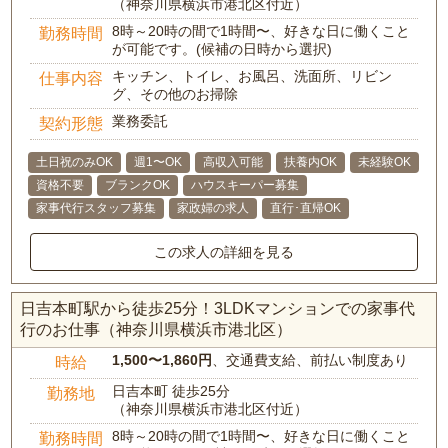
（神奈川県横浜市港北区付近）
8時～20時の間で1時間〜、好きな日に働くこと
勤務時間
が可能です。(候補の日時から選択)
キッチン、トイレ、お風呂、洗面所、リビン
仕事内容
グ、その他のお掃除
業務委託
契約形態
土日祝のみOK
週1〜OK
高収入可能
扶養内OK
未経験OK
資格不要
ブランクOK
ハウスキーパー募集
家事代行スタッフ募集
家政婦の求人
直行･直帰OK
この求人の詳細を見る
日吉本町駅から徒歩25分！3LDKマンションでの家事代
行のお仕事（神奈川県横浜市港北区）
1,500〜1,860円
、交通費支給、前払い制度あり
時給
日吉本町 徒歩25分
勤務地
（神奈川県横浜市港北区付近）
8時～20時の間で1時間〜、好きな日に働くこと
勤務時間