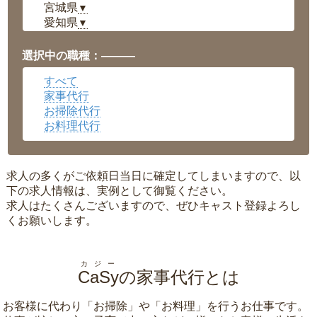
宮城県
▼
愛知県
▼
福井県
▼
岡山県
▼
選択中の職種：———
広島県
▼
すべて
沖縄県
▼
家事代行
お掃除代行
お料理代行
求人の多くがご依頼日当日に確定してしまいますので、以
下の求人情報は、実例として御覧ください。
求人はたくさんございますので、ぜひキャスト登録よろし
くお願いします。
カジー
CaSy
の家事代行とは
お客様に代わり「
お掃除
」や「
お料理
」を行うお仕事です。