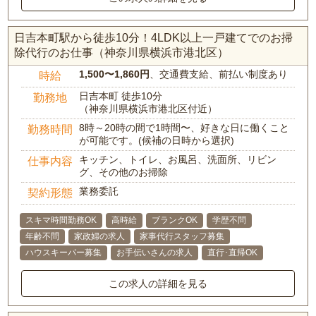
日吉本町駅から徒歩10分！4LDK以上一戸建てでのお掃
除代行のお仕事（神奈川県横浜市港北区）
1,500〜1,860円
、交通費支給、前払い制度あり
時給
日吉本町 徒歩10分
勤務地
（神奈川県横浜市港北区付近）
8時～20時の間で1時間〜、好きな日に働くこと
勤務時間
が可能です。(候補の日時から選択)
キッチン、トイレ、お風呂、洗面所、リビン
仕事内容
グ、その他のお掃除
業務委託
契約形態
スキマ時間勤務OK
高時給
ブランクOK
学歴不問
年齢不問
家政婦の求人
家事代行スタッフ募集
ハウスキーパー募集
お手伝いさんの求人
直行･直帰OK
この求人の詳細を見る