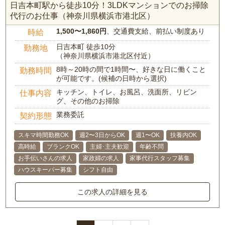
日吉本町駅から徒歩10分！3LDKマンションでのお掃除
代行のお仕事（神奈川県横浜市港北区）
1,500〜1,860円
、交通費支給、前払い制度あり
時給
日吉本町 徒歩10分
勤務地
（神奈川県横浜市港北区付近）
8時～20時の間で1時間〜、好きな日に働くこと
勤務時間
が可能です。(候補の日時から選択)
キッチン、トイレ、お風呂、洗面所、リビン
仕事内容
グ、その他のお掃除
業務委託
契約形態
スキマ時間勤務OK
週2〜3日からOK
週1〜OK
扶養内OK
高時給
ブランクOK
主婦･主夫歓迎
年齢不問
お手伝いさんの求人
家政婦の求人
家事代行スタッフ募集
ハウスキーパー募集
シフト自由
この求人の詳細を見る