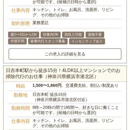
が可能です。(候補の日時から選択)
キッチン、トイレ、お風呂、洗面所、リビン
仕事内容
グ、その他のお掃除
業務委託
契約形態
週2〜3日からOK
扶養内OK
高収入可能
資格不要
学歴不問
家事代行スタッフ募集
インセンティブあり
この求人の詳細を見る
日吉本町駅から徒歩15分！4LDK以上マンションでのお
掃除代行のお仕事（神奈川県横浜市港北区）
1,500〜1,860円
、交通費支給、前払い制度あり
時給
日吉本町 徒歩15分
勤務地
（神奈川県横浜市港北区付近）
8時～20時の間で1時間〜、好きな日に働くこと
勤務時間
が可能です。(候補の日時から選択)
キッチン、トイレ、お風呂、洗面所、リビン
仕事内容
グ、その他のお掃除