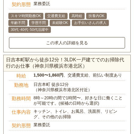
業務委託
契約形態
スキマ時間勤務OK
交通費支給
高時給
扶養内OK
年齢不問
学歴不問
未経験OK
お手伝いさんの求人
30代･40代･50代活躍中
この求人の詳細を見る
日吉本町駅から徒歩12分！3LDK一戸建てでのお掃除代
行のお仕事（神奈川県横浜市港北区）
1,500〜1,860円
、交通費支給、前払い制度あり
時給
日吉本町 徒歩12分
勤務地
（神奈川県横浜市港北区付近）
8時～20時の間で1時間〜、好きな日に働くこと
勤務時間
が可能です。(候補の日時から選択)
キッチン、トイレ、お風呂、洗面所、リビン
仕事内容
グ、その他のお掃除
業務委託
契約形態