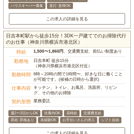
ハウスキーパー募集
直行･直帰OK
この求人の詳細を見る
日吉本町駅から徒歩15分！3DK一戸建てでのお掃除代行
のお仕事（神奈川県横浜市港北区）
1,500〜1,860円
、交通費支給、前払い制度あり
時給
日吉本町 徒歩15分
勤務地
（神奈川県横浜市港北区付近）
8時～20時の間で1時間〜、好きな日に働くこと
勤務時間
が可能です。(候補の日時から選択)
キッチン、トイレ、お風呂、洗面所、リビン
仕事内容
グ、その他のお掃除
業務委託
契約形態
週2〜3日からOK
扶養内OK
高時給
交通費支給
昇給･昇格あり
未経験OK
お手伝いさんの求人
シフト自由
この求人の詳細を見る