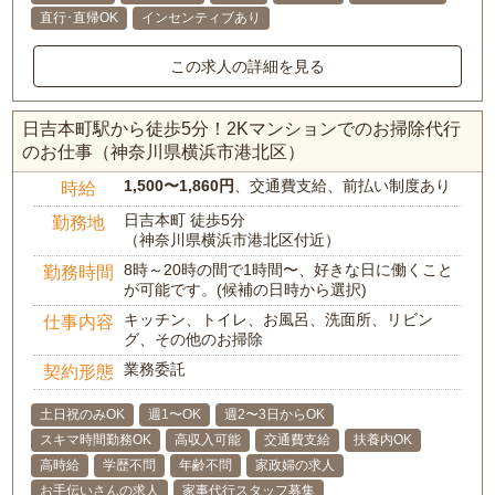
直行･直帰OK
インセンティブあり
この求人の詳細を見る
日吉本町駅から徒歩5分！2Kマンションでのお掃除代行
のお仕事（神奈川県横浜市港北区）
1,500〜1,860円
、交通費支給、前払い制度あり
時給
日吉本町 徒歩5分
勤務地
（神奈川県横浜市港北区付近）
8時～20時の間で1時間〜、好きな日に働くこと
勤務時間
が可能です。(候補の日時から選択)
キッチン、トイレ、お風呂、洗面所、リビン
仕事内容
グ、その他のお掃除
業務委託
契約形態
土日祝のみOK
週1〜OK
週2〜3日からOK
スキマ時間勤務OK
高収入可能
交通費支給
扶養内OK
高時給
学歴不問
年齢不問
家政婦の求人
お手伝いさんの求人
家事代行スタッフ募集