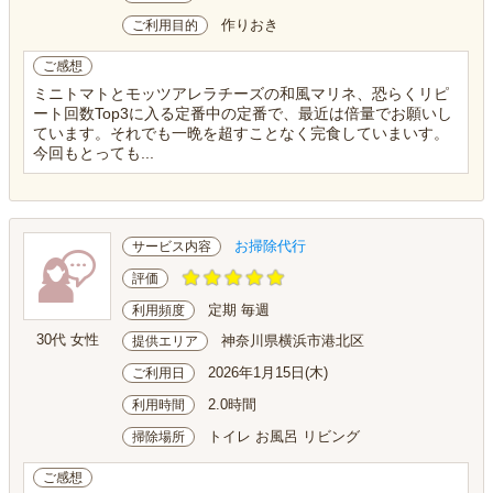
作りおき
ご利用目的
ご感想
ミニトマトとモッツアレラチーズの和風マリネ、恐らくリピ
ート回数Top3に入る定番中の定番で、最近は倍量でお願いし
ています。それでも一晩を超すことなく完食していまいす。
今回もとっても...
お掃除代行
サービス内容
評価
定期 毎週
利用頻度
30代 女性
神奈川県横浜市港北区
提供エリア
2026年1月15日(木)
ご利用日
2.0時間
利用時間
トイレ お風呂 リビング
掃除場所
ご感想