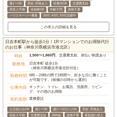
週1〜OK
昇給･昇格あり
扶養内OK
交通費支給
高収入可能
未経験OK
年齢不問
資格不要
ハウスキーパー募集
30代･40代･50代活躍中
この求人の詳細を見る
日吉本町駅から徒歩1分！1Rマンションでのお掃除代行
のお仕事（神奈川県横浜市港北区）
1,500〜1,860円
、交通費支給、前払い制度あり
時給
日吉本町 徒歩1分
勤務地
（神奈川県横浜市港北区付近）
8時～20時の間で1時間〜、好きな日に働くこと
勤務時間
が可能です。(候補の日時から選択)
キッチン、トイレ、お風呂、洗面所、リビン
仕事内容
グ、その他のお掃除
業務委託
契約形態
土日祝のみOK
週1〜OK
週2〜3日からOK
昇給･昇格あり
高収入可能
交通費支給
高時給
資格不要
家政婦の求人