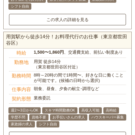
シフト自由
この求人の詳細を見る
用賀駅から徒歩14分！お料理代行のお仕事（東京都世田
谷区）
1,500〜1,860円
、交通費支給、前払い制度あり
時給
用賀 徒歩14分
勤務地
（東京都世田谷区付近）
8時～20時の間で1時間〜、好きな日に働くこと
勤務時間
が可能です。(候補の日時から選択)
朝食、昼食、夕食の献立･調理など
仕事内容
業務委託
契約形態
週2〜3日からOK
スキマ時間勤務OK
高収入可能
高時給
学歴不問
資格不要
お手伝いさんの求人
ハウスキーパー募集
家政婦の求人
シフト自由