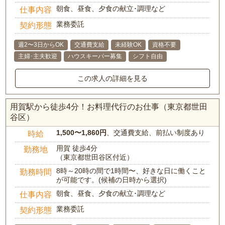
朝食、昼食、夕食の献立･調理など
仕事内容
業務委託
契約形態
週2〜3日からOK
交通費支給
未経験OK
資格不要
主婦･主夫歓迎
ハウスキーパー募集
シフト自由
この求人の詳細を見る
用賀駅から徒歩4分！お料理代行のお仕事（東京都世田
谷区）
1,500〜1,860円
、交通費支給、前払い制度あり
時給
用賀 徒歩4分
勤務地
（東京都世田谷区付近）
8時～20時の間で1時間〜、好きな日に働くこと
勤務時間
が可能です。(候補の日時から選択)
朝食、昼食、夕食の献立･調理など
仕事内容
業務委託
契約形態