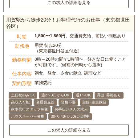
この求人の詳細を見る
用賀駅から徒歩20分！お料理代行のお仕事（東京都世田
谷区）
1,500〜1,860円
、交通費支給、前払い制度あり
時給
用賀 徒歩20分
勤務地
（東京都世田谷区付近）
8時～20時の間で1時間〜、好きな日に働くこと
勤務時間
が可能です。(候補の日時から選択)
朝食、昼食、夕食の献立･調理など
仕事内容
業務委託
契約形態
土日祝のみOK
週2〜3日からOK
週1〜OK
昇給･昇格あり
高収入可能
交通費支給
資格不要
主婦･主夫歓迎
家事代行スタッフ募集
お手伝いさんの求人
ハウスキーパー募集
30代･40代･50代活躍中
この求人の詳細を見る