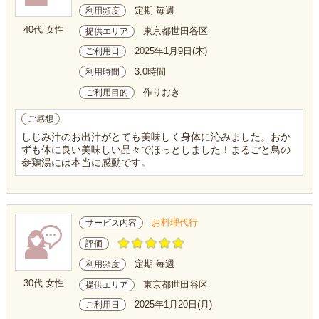
定期 毎週
利用頻度
40代 女性
東京都世田谷区
提供エリア
2025年1月9日(木)
ご利用日
3.0時間
利用時間
作りおき
ご利用目的
ご感想
しじみ汁のお出汁がとても美味しく身体に沁みました。おか
ずも体に良い美味しい品々でほっとしました！まるごと鳥の
参鶏湯には本当に感動です。
お料理代行
サービス内容
評価
定期 毎週
利用頻度
30代 女性
東京都世田谷区
提供エリア
2025年1月20日(月)
ご利用日