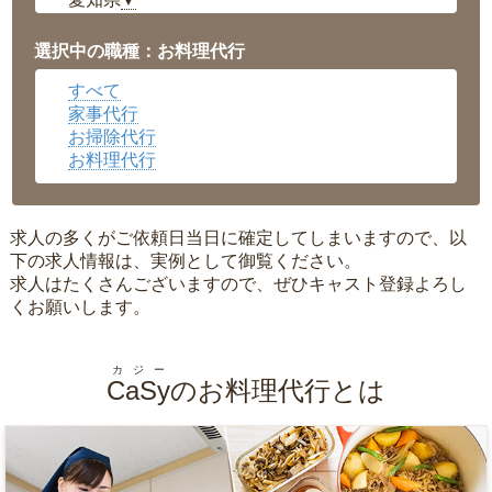
▼
福井県
▼
岡山県
▼
選択中の職種：お料理代行
広島県
▼
すべて
沖縄県
▼
家事代行
お掃除代行
お料理代行
求人の多くがご依頼日当日に確定してしまいますので、以
下の求人情報は、実例として御覧ください。
求人はたくさんございますので、ぜひキャスト登録よろし
くお願いします。
カジー
CaSy
のお料理代行とは