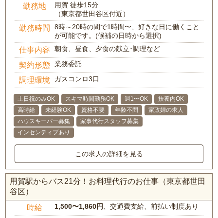
用賀 徒歩15分
勤務地
（東京都世田谷区付近）
8時～20時の間で1時間〜、好きな日に働くこと
勤務時間
が可能です。(候補の日時から選択)
朝食、昼食、夕食の献立･調理など
仕事内容
業務委託
契約形態
ガスコンロ3口
調理環境
土日祝のみOK
スキマ時間勤務OK
週1〜OK
扶養内OK
高時給
未経験OK
資格不要
年齢不問
家政婦の求人
ハウスキーパー募集
家事代行スタッフ募集
インセンティブあり
この求人の詳細を見る
用賀駅からバス21分！お料理代行のお仕事（東京都世田
谷区）
1,500〜1,860円
、交通費支給、前払い制度あり
時給