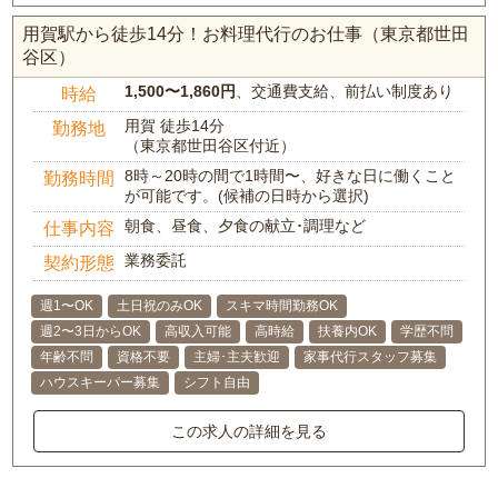
用賀駅から徒歩14分！お料理代行のお仕事（東京都世田
谷区）
1,500〜1,860円
、交通費支給、前払い制度あり
時給
用賀 徒歩14分
勤務地
（東京都世田谷区付近）
8時～20時の間で1時間〜、好きな日に働くこと
勤務時間
が可能です。(候補の日時から選択)
朝食、昼食、夕食の献立･調理など
仕事内容
業務委託
契約形態
週1〜OK
土日祝のみOK
スキマ時間勤務OK
週2〜3日からOK
高収入可能
高時給
扶養内OK
学歴不問
年齢不問
資格不要
主婦･主夫歓迎
家事代行スタッフ募集
ハウスキーパー募集
シフト自由
この求人の詳細を見る