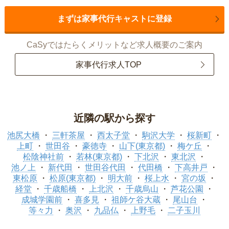
まずは家事代行キャストに登録
CaSyではたらくメリットなど求人概要のご案内
家事代行求人TOP
近隣の駅から探す
池尻大橋
三軒茶屋
西太子堂
駒沢大学
桜新町
上町
世田谷
豪徳寺
山下(東京都)
梅ケ丘
松陰神社前
若林(東京都)
下北沢
東北沢
池ノ上
新代田
世田谷代田
代田橋
下高井戸
東松原
松原(東京都)
明大前
桜上水
宮の坂
経堂
千歳船橋
上北沢
千歳烏山
芦花公園
成城学園前
喜多見
祖師ケ谷大蔵
尾山台
等々力
奥沢
九品仏
上野毛
二子玉川