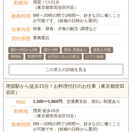
用賀 バス21分
勤務地
（東京都世田谷区付近）
8時～20時の間で1時間〜、好きな日に働くこと
勤務時間
が可能です。(候補の日時から選択)
朝食、昼食、夕食の献立･調理など
仕事内容
業務委託
契約形態
週2〜3日からOK
週1〜OK
昇給･昇格あり
高収入可能
高時給
学歴不問
お手伝いさんの求人
シフト自由
この求人の詳細を見る
用賀駅から徒歩15分！お料理代行のお仕事（東京都世田
谷区）
1,500〜1,860円
、交通費支給、前払い制度あり
時給
用賀 徒歩15分
勤務地
（東京都世田谷区付近）
8時～20時の間で1時間〜、好きな日に働くこと
勤務時間
が可能です。(候補の日時から選択)