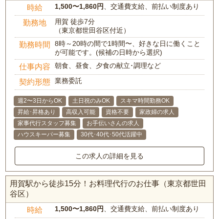
1,500〜1,860円
、交通費支給、前払い制度あり
時給
用賀 徒歩7分
勤務地
（東京都世田谷区付近）
8時～20時の間で1時間〜、好きな日に働くこと
勤務時間
が可能です。(候補の日時から選択)
朝食、昼食、夕食の献立･調理など
仕事内容
業務委託
契約形態
週2〜3日からOK
土日祝のみOK
スキマ時間勤務OK
昇給･昇格あり
高収入可能
資格不要
家政婦の求人
家事代行スタッフ募集
お手伝いさんの求人
ハウスキーパー募集
30代･40代･50代活躍中
この求人の詳細を見る
用賀駅から徒歩15分！お料理代行のお仕事（東京都世田
谷区）
1,500〜1,860円
、交通費支給、前払い制度あり
時給