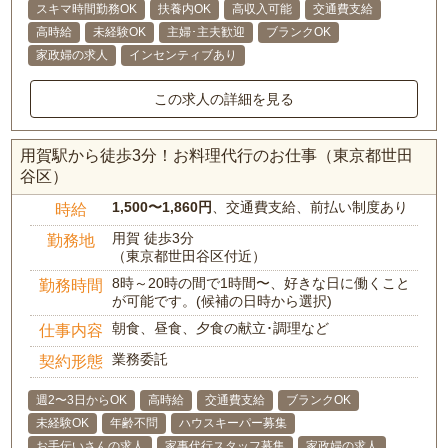
スキマ時間勤務OK
扶養内OK
高収入可能
交通費支給
高時給
未経験OK
主婦･主夫歓迎
ブランクOK
家政婦の求人
インセンティブあり
この求人の詳細を見る
用賀駅から徒歩3分！お料理代行のお仕事（東京都世田
谷区）
1,500〜1,860円
、交通費支給、前払い制度あり
時給
用賀 徒歩3分
勤務地
（東京都世田谷区付近）
8時～20時の間で1時間〜、好きな日に働くこと
勤務時間
が可能です。(候補の日時から選択)
朝食、昼食、夕食の献立･調理など
仕事内容
業務委託
契約形態
週2〜3日からOK
高時給
交通費支給
ブランクOK
未経験OK
年齢不問
ハウスキーパー募集
お手伝いさんの求人
家事代行スタッフ募集
家政婦の求人