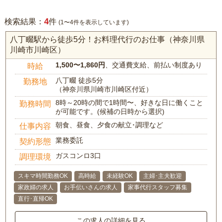
4
検索結果：
件
(1〜4件を表示しています)
八丁畷駅から徒歩5分！お料理代行のお仕事（神奈川県
川崎市川崎区）
1,500〜1,860円
、交通費支給、前払い制度あり
時給
八丁畷 徒歩5分
勤務地
（神奈川県川崎市川崎区付近）
8時～20時の間で1時間〜、好きな日に働くこと
勤務時間
が可能です。(候補の日時から選択)
朝食、昼食、夕食の献立･調理など
仕事内容
業務委託
契約形態
ガスコンロ3口
調理環境
スキマ時間勤務OK
高時給
未経験OK
主婦･主夫歓迎
家政婦の求人
お手伝いさんの求人
家事代行スタッフ募集
直行･直帰OK
この求人の詳細を見る