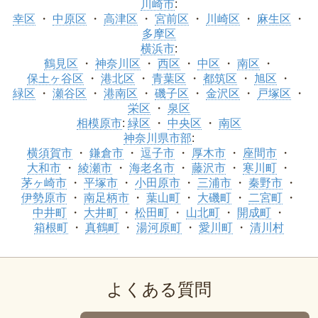
川崎市
:
幸区
中原区
高津区
宮前区
川崎区
麻生区
多摩区
横浜市
:
鶴見区
神奈川区
西区
中区
南区
保土ヶ谷区
港北区
青葉区
都筑区
旭区
緑区
瀬谷区
港南区
磯子区
金沢区
戸塚区
栄区
泉区
相模原市
:
緑区
中央区
南区
神奈川県市部
:
横須賀市
鎌倉市
逗子市
厚木市
座間市
大和市
綾瀬市
海老名市
藤沢市
寒川町
茅ヶ崎市
平塚市
小田原市
三浦市
秦野市
伊勢原市
南足柄市
葉山町
大磯町
二宮町
中井町
大井町
松田町
山北町
開成町
箱根町
真鶴町
湯河原町
愛川町
清川村
よくある質問