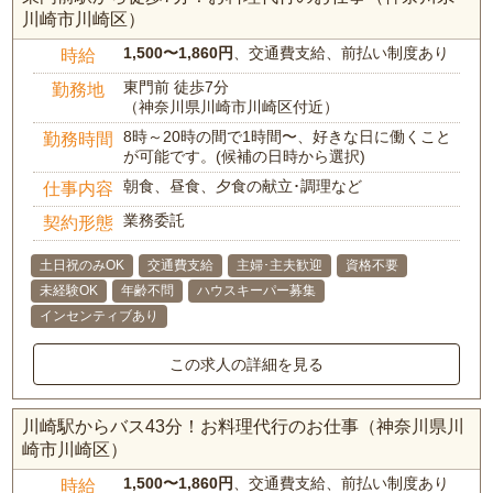
川崎市川崎区）
1,500〜1,860円
、交通費支給、前払い制度あり
時給
東門前 徒歩7分
勤務地
（神奈川県川崎市川崎区付近）
8時～20時の間で1時間〜、好きな日に働くこと
勤務時間
が可能です。(候補の日時から選択)
朝食、昼食、夕食の献立･調理など
仕事内容
業務委託
契約形態
土日祝のみOK
交通費支給
主婦･主夫歓迎
資格不要
未経験OK
年齢不問
ハウスキーパー募集
インセンティブあり
この求人の詳細を見る
川崎駅からバス43分！お料理代行のお仕事（神奈川県川
崎市川崎区）
1,500〜1,860円
、交通費支給、前払い制度あり
時給