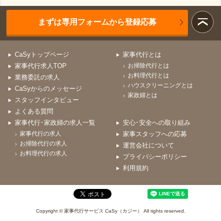
まずは専用フォームから登録応募
CaSyトップページ
家事代行とは
家事代行求人TOP
お掃除代行とは
お料理代行とは
業務委託の求人
ハウスクリーニングとは
CaSyからのメッセージ
家政婦とは
スタッフインタビュー
よくある質問
家事代行･家政婦の求人一覧
安心･安全への取り組み
家事代行の求人
家事スタッフへの応募
お掃除代行の求人
運営会社について
お料理代行の求人
プライバシーポリシー
利用規約
Copyright © 家事代行サービス CaSy（カジー） All rights reserved.