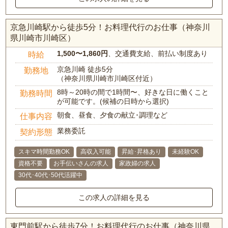
京急川崎駅から徒歩5分！お料理代行のお仕事（神奈川
県川崎市川崎区）
1,500〜1,860円
、交通費支給、前払い制度あり
時給
京急川崎 徒歩5分
勤務地
（神奈川県川崎市川崎区付近）
8時～20時の間で1時間〜、好きな日に働くこと
勤務時間
が可能です。(候補の日時から選択)
朝食、昼食、夕食の献立･調理など
仕事内容
業務委託
契約形態
スキマ時間勤務OK
高収入可能
昇給･昇格あり
未経験OK
資格不要
お手伝いさんの求人
家政婦の求人
30代･40代･50代活躍中
この求人の詳細を見る
東門前駅から徒歩7分！お料理代行のお仕事（神奈川県