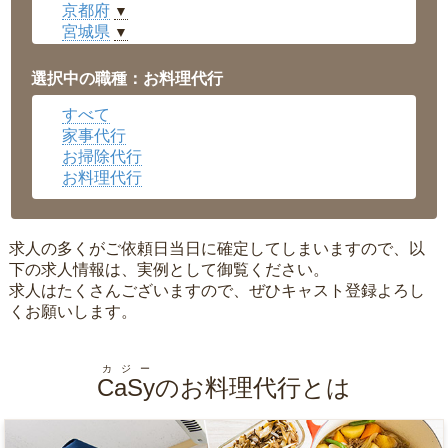
京都府
▼
宮城県
▼
愛知県
▼
福井県
▼
選択中の職種：お料理代行
岡山県
▼
すべて
広島県
▼
家事代行
沖縄県
▼
お掃除代行
お料理代行
求人の多くがご依頼日当日に確定してしまいますので、以
下の求人情報は、実例として御覧ください。
求人はたくさんございますので、ぜひキャスト登録よろし
くお願いします。
カジー
CaSy
のお料理代行とは