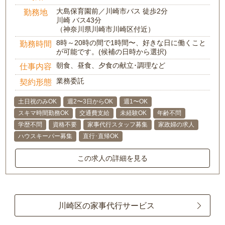
大島保育園前／川崎市バス 徒歩2分
勤務地
川崎 バス43分
（神奈川県川崎市川崎区付近）
8時～20時の間で1時間〜、好きな日に働くこと
勤務時間
が可能です。(候補の日時から選択)
朝食、昼食、夕食の献立･調理など
仕事内容
業務委託
契約形態
土日祝のみOK
週2〜3日からOK
週1〜OK
スキマ時間勤務OK
交通費支給
未経験OK
年齢不問
学歴不問
資格不要
家事代行スタッフ募集
家政婦の求人
ハウスキーパー募集
直行･直帰OK
この求人の詳細を見る
川崎区の家事代行サービス