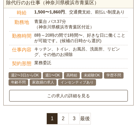
除代行のお仕事（神奈川県横浜市青葉区）
1,500〜1,860円
、交通費支給、前払い制度あり
時給
青葉台 バス37分
勤務地
（神奈川県横浜市青葉区付近）
8時～20時の間で1時間〜、好きな日に働くこと
勤務時間
が可能です。(候補の日時から選択)
キッチン、トイレ、お風呂、洗面所、リビン
仕事内容
グ、その他のお掃除
業務委託
契約形態
週2〜3日からOK
週1〜OK
高時給
未経験OK
学歴不問
年齢不問
家政婦の求人
インセンティブあり
この求人の詳細を見る
1
2
3
最後