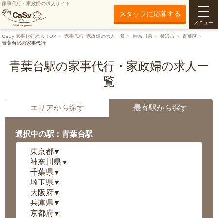
家事代行・家政婦の求人サイト
スタッフに応募する
メニュー
CaSy 家事代行求人 TOP
家事代行･家政婦の求人一覧
神奈川県
横浜市
青葉区
青葉台駅の家事代行
青葉台駅の家事代行・家政婦の求人一
覧
エリアから探す
最寄駅から探す
選択中の駅：青葉台駅
東京都
▼
神奈川県
▼
千葉県
▼
埼玉県
▼
大阪府
▼
兵庫県
▼
京都府
▼