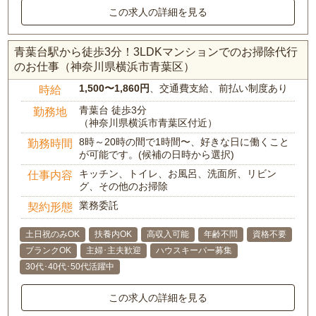
この求人の詳細を見る
青葉台駅から徒歩3分！3LDKマンションでのお掃除代行
のお仕事（神奈川県横浜市青葉区）
1,500〜1,860円
、交通費支給、前払い制度あり
時給
青葉台 徒歩3分
勤務地
（神奈川県横浜市青葉区付近）
8時～20時の間で1時間〜、好きな日に働くこと
勤務時間
が可能です。(候補の日時から選択)
キッチン、トイレ、お風呂、洗面所、リビン
仕事内容
グ、その他のお掃除
業務委託
契約形態
土日祝のみOK
扶養内OK
高収入可能
年齢不問
資格不要
ブランクOK
主婦･主夫歓迎
ハウスキーパー募集
30代･40代･50代活躍中
この求人の詳細を見る