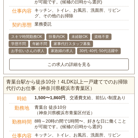
が可能です。(候補の日時から選択)
キッチン、トイレ、お風呂、洗面所、リビン
仕事内容
グ、その他のお掃除
業務委託
契約形態
スキマ時間勤務OK
扶養内OK
未経験OK
資格不要
学歴不問
年齢不問
家事代行スタッフ募集
お手伝いさんの求人
家政婦の求人
30代･40代･50代活躍中
この求人の詳細を見る
青葉台駅から徒歩10分！4LDK以上一戸建てでのお掃除
代行のお仕事（神奈川県横浜市青葉区）
1,500〜1,860円
、交通費支給、前払い制度あり
時給
青葉台 徒歩10分
勤務地
（神奈川県横浜市青葉区付近）
8時～20時の間で1時間〜、好きな日に働くこと
勤務時間
が可能です。(候補の日時から選択)
キッチン、トイレ、お風呂、洗面所、リビン
仕事内容