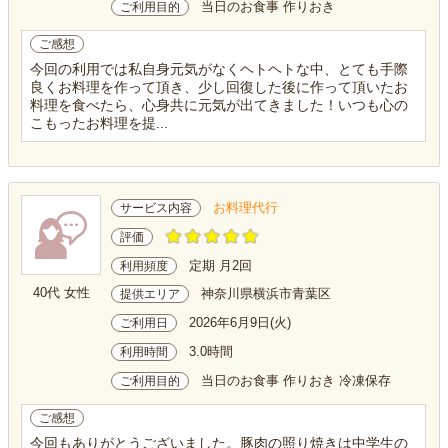
当日のお食事 作りおき
ご利用目的
ご感想
今回の利用では私自身元気がなくヘトヘトな中、とても手際
良くお料理を作って頂き、少し回復した後に作って頂いたお
料理を食べたら、心身共に元気が出てきました！いつも心の
こもったお料理を提...
お料理代行
サービス内容
評価
定期 月2回
利用頻度
40代 女性
神奈川県横浜市青葉区
提供エリア
2026年6月9日(火)
ご利用日
3.0時間
利用時間
当日のお食事 作りおき 冷凍保存
ご利用目的
ご感想
今回もありがとうございました。豚肉の照り焼きは中学生の