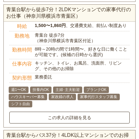
青葉台駅から徒歩7分！2LDKマンションでの家事代行の
お仕事（神奈川県横浜市青葉区）
1,500〜1,860円
、交通費支給、前払い制度あり
時給
青葉台 徒歩7分
勤務地
（神奈川県横浜市青葉区付近）
8時～20時の間で1時間〜、好きな日に働くこと
勤務時間
が可能です。(候補の日時から選択)
キッチン、トイレ、お風呂、洗面所、リビン
仕事内容
グ、その他のお掃除
業務委託
契約形態
週1〜OK
扶養内OK
主婦･主夫歓迎
ブランクOK
ハウスキーパー募集
家政婦の求人
家事代行スタッフ募集
シフト自由
この求人の詳細を見る
青葉台駅からバス37分！4LDK以上マンションでのお掃