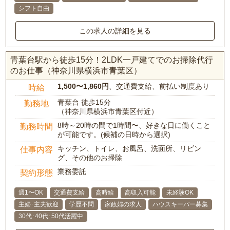
シフト自由
この求人の詳細を見る
青葉台駅から徒歩15分！2LDK一戸建てでのお掃除代行
のお仕事（神奈川県横浜市青葉区）
1,500〜1,860円
、交通費支給、前払い制度あり
時給
青葉台 徒歩15分
勤務地
（神奈川県横浜市青葉区付近）
8時～20時の間で1時間〜、好きな日に働くこと
勤務時間
が可能です。(候補の日時から選択)
キッチン、トイレ、お風呂、洗面所、リビン
仕事内容
グ、その他のお掃除
業務委託
契約形態
週1〜OK
交通費支給
高時給
高収入可能
未経験OK
主婦･主夫歓迎
学歴不問
家政婦の求人
ハウスキーパー募集
30代･40代･50代活躍中