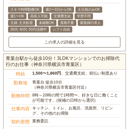
スキマ時間勤務OK
週2〜3日からOK
土日祝のみOK
週1〜OK
高収入可能
交通費支給
学歴不問
主婦･主夫歓迎
未経験OK
資格不要
家政婦の求人
30代･40代･50代活躍中
シフト自由
この求人の詳細を見る
青葉台駅から徒歩10分！3LDKマンションでのお掃除代
行のお仕事（神奈川県横浜市青葉区）
1,500〜1,860円
、交通費支給、前払い制度あり
時給
青葉台 徒歩10分
勤務地
（神奈川県横浜市青葉区付近）
8時～20時の間で1時間〜、好きな日に働くこと
勤務時間
が可能です。(候補の日時から選択)
キッチン、トイレ、お風呂、洗面所、リビン
仕事内容
グ、その他のお掃除
業務委託
契約形態