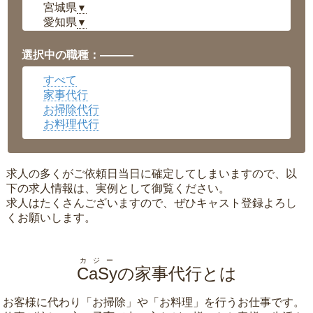
宮城県
▼
愛知県
▼
福井県
▼
岡山県
▼
選択中の職種：———
広島県
▼
すべて
沖縄県
▼
家事代行
お掃除代行
お料理代行
求人の多くがご依頼日当日に確定してしまいますので、以
下の求人情報は、実例として御覧ください。
求人はたくさんございますので、ぜひキャスト登録よろし
くお願いします。
カジー
CaSy
の家事代行とは
お客様に代わり「
お掃除
」や「
お料理
」を行うお仕事です。