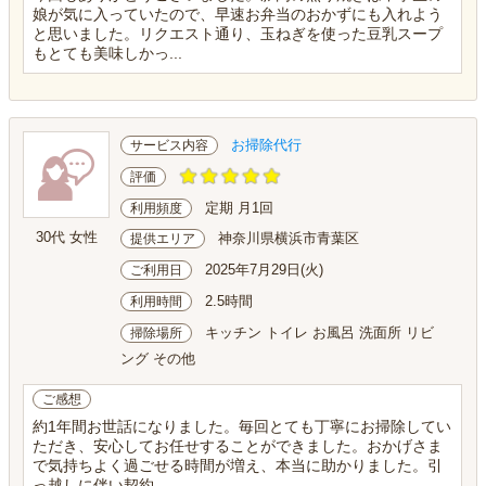
娘が気に入っていたので、早速お弁当のおかずにも入れよう
と思いました。リクエスト通り、玉ねぎを使った豆乳スープ
もとても美味しかっ...
お掃除代行
サービス内容
評価
定期 月1回
利用頻度
30代 女性
神奈川県横浜市青葉区
提供エリア
2025年7月29日(火)
ご利用日
2.5時間
利用時間
キッチン トイレ お風呂 洗面所 リビ
掃除場所
ング その他
ご感想
約1年間お世話になりました。毎回とても丁寧にお掃除してい
ただき、安心してお任せすることができました。おかげさま
で気持ちよく過ごせる時間が増え、本当に助かりました。引
っ越しに伴い契約...