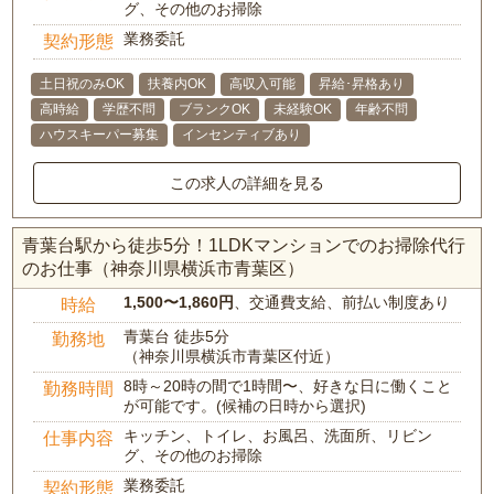
グ、その他のお掃除
業務委託
契約形態
土日祝のみOK
扶養内OK
高収入可能
昇給･昇格あり
高時給
学歴不問
ブランクOK
未経験OK
年齢不問
ハウスキーパー募集
インセンティブあり
この求人の詳細を見る
青葉台駅から徒歩5分！1LDKマンションでのお掃除代行
のお仕事（神奈川県横浜市青葉区）
1,500〜1,860円
、交通費支給、前払い制度あり
時給
青葉台 徒歩5分
勤務地
（神奈川県横浜市青葉区付近）
8時～20時の間で1時間〜、好きな日に働くこと
勤務時間
が可能です。(候補の日時から選択)
キッチン、トイレ、お風呂、洗面所、リビン
仕事内容
グ、その他のお掃除
業務委託
契約形態