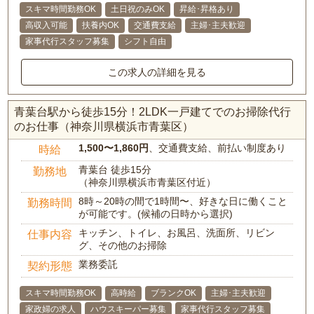
スキマ時間勤務OK
土日祝のみOK
昇給･昇格あり
高収入可能
扶養内OK
交通費支給
主婦･主夫歓迎
家事代行スタッフ募集
シフト自由
この求人の詳細を見る
青葉台駅から徒歩15分！2LDK一戸建てでのお掃除代行
のお仕事（神奈川県横浜市青葉区）
1,500〜1,860円
、交通費支給、前払い制度あり
時給
青葉台 徒歩15分
勤務地
（神奈川県横浜市青葉区付近）
8時～20時の間で1時間〜、好きな日に働くこと
勤務時間
が可能です。(候補の日時から選択)
キッチン、トイレ、お風呂、洗面所、リビン
仕事内容
グ、その他のお掃除
業務委託
契約形態
スキマ時間勤務OK
高時給
ブランクOK
主婦･主夫歓迎
家政婦の求人
ハウスキーパー募集
家事代行スタッフ募集