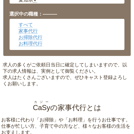
▼
福井県
▼
岡山県
▼
選択中の職種：———
広島県
▼
すべて
沖縄県
▼
家事代行
お掃除代行
お料理代行
求人の多くがご依頼日当日に確定してしまいますので、以
下の求人情報は、実例として御覧ください。
求人はたくさんございますので、ぜひキャスト登録よろし
くお願いします。
カジー
CaSy
の家事代行とは
お客様に代わり「
お掃除
」や「
お料理
」を行うお仕事です。
仕事が忙しい方、子育て中の方など、様々なお客様の生活を
お支えします。