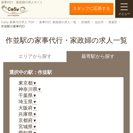
家事代行・家政婦の求人サイト
スタッフに応募する
メニュー
CaSy 家事代行求人 TOP
家事代行･家政婦の求人一覧
宮城県
仙台市
青葉区
作並駅の家事代行
作並駅の家事代行・家政婦の求人一覧
エリアから探す
最寄駅から探す
選択中の駅：作並駅
東京都
▼
神奈川県
▼
千葉県
▼
埼玉県
▼
大阪府
▼
兵庫県
▼
京都府
▼
宮城県
▼
愛知県