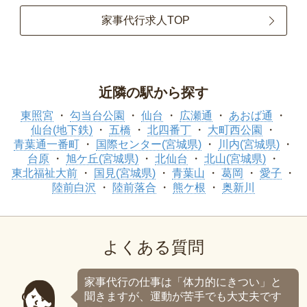
家事代行求人TOP
近隣の駅から探す
東照宮
勾当台公園
仙台
広瀬通
あおば通
仙台(地下鉄)
五橋
北四番丁
大町西公園
青葉通一番町
国際センター(宮城県)
川内(宮城県)
台原
旭ケ丘(宮城県)
北仙台
北山(宮城県)
東北福祉大前
国見(宮城県)
青葉山
葛岡
愛子
陸前白沢
陸前落合
熊ケ根
奥新川
よくある質問
家事代行の仕事は「体力的にきつい」と
聞きますが、運動が苦手でも大丈夫です