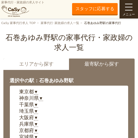
家事代行・家政婦の求人サイト
スタッフに応募する
メニュー
CaSy 家事代行求人 TOP
家事代行･家政婦の求人一覧
石巻あゆみ野駅の家事代行
石巻あゆみ野駅の家事代行・家政婦の
求人一覧
エリアから探す
最寄駅から探す
選択中の駅：石巻あゆみ野駅
東京都
▼
神奈川県
▼
千葉県
▼
埼玉県
▼
大阪府
▼
兵庫県
▼
京都府
▼
宮城県
▼