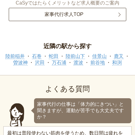
CaSyではたらくメリットなど求人概要のご案内
家事代行求人TOP
近隣の駅から探す
陸前稲井
石巻
蛇田
陸前山下
佳景山
鹿又
曽波神
沢田
万石浦
渡波
前谷地
和渕
よくある質問
家事代行の仕事は「体力的にきつい」と
聞きますが、運動が苦手でも大丈夫です
か？
最初は普段使わない筋肉を使うため、数日間は疲れを