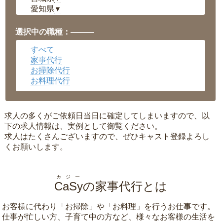
愛知県
▼
福井県
▼
岡山県
▼
選択中の職種：———
広島県
▼
すべて
沖縄県
▼
家事代行
お掃除代行
お料理代行
求人の多くがご依頼日当日に確定してしまいますので、以
下の求人情報は、実例として御覧ください。
求人はたくさんございますので、ぜひキャスト登録よろし
くお願いします。
カジー
CaSy
の家事代行とは
お客様に代わり「
お掃除
」や「
お料理
」を行うお仕事です。
仕事が忙しい方、子育て中の方など、様々なお客様の生活を